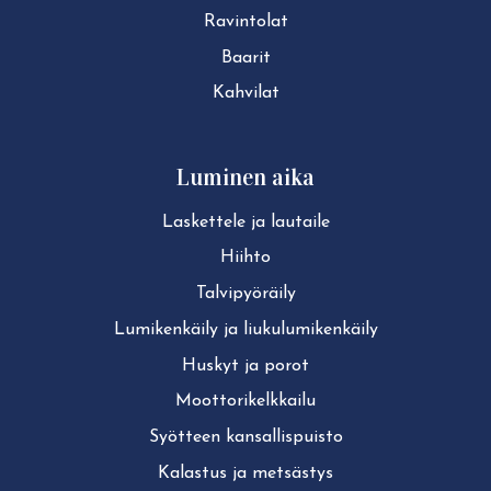
Ravintolat
Baarit
Kahvilat
Luminen aika
Laskettele ja lautaile
Hiihto
Tal­vi­pyö­räi­ly
Lu­mi­ken­käi­ly ja liu­ku­lu­mi­ken­käi­ly
Huskyt ja porot
Moot­to­ri­kelk­kai­lu
Syötteen kan­sal­lis­puis­to
Kalastus ja metsästys