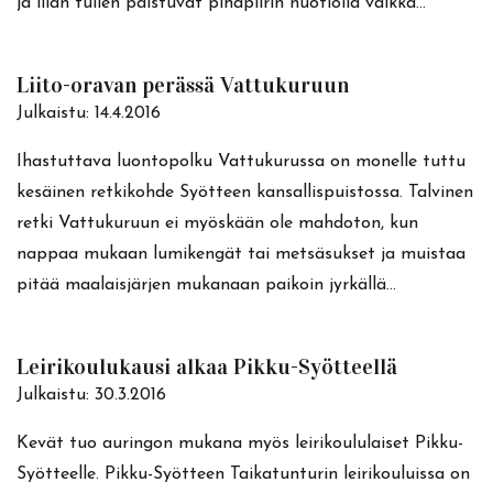
ja illan tullen paistuvat pihapiirin nuotiolla vaikka…
Liito-oravan perässä Vattukuruun
Julkaistu:
14.4.2016
Ihastuttava luontopolku Vattukurussa on monelle tuttu
kesäinen retkikohde Syötteen kansallispuistossa. Talvinen
retki Vattukuruun ei myöskään ole mahdoton, kun
nappaa mukaan lumikengät tai metsäsukset ja muistaa
pitää maalaisjärjen mukanaan paikoin jyrkällä…
Leirikoulukausi alkaa Pikku-Syötteellä
Julkaistu:
30.3.2016
Kevät tuo auringon mukana myös leirikoululaiset Pikku-
Syötteelle. Pikku-Syötteen Taikatunturin leirikouluissa on