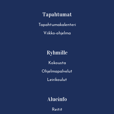
Tapahtumat
Ta­pah­tu­ma­ka­len­te­ri
Viikko-ohjelma
Ryhmille
Kokousta
Ohjelmapalvelut
Leirikoulut
Alueinfo
Reitit