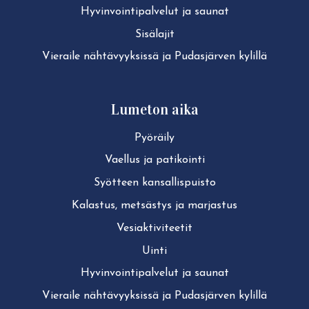
Hy­vin­voin­ti­pal­ve­lut ja saunat
Sisälajit
Vieraile näh­tä­vyyk­sis­sä ja Pudasjärven kylillä
Lumeton aika
Pyöräily
Vaellus ja patikointi
Syötteen kan­sal­lis­puis­to
Kalastus, metsästys ja marjastus
Ve­siak­ti­vi­tee­tit
Uinti
Hy­vin­voin­ti­pal­ve­lut ja saunat
Vieraile näh­tä­vyyk­sis­sä ja Pudasjärven kylillä