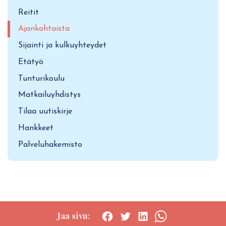
Reitit
Ajankohtaista
Sijainti ja kulkuyhteydet
Etätyö
Tunturikoulu
Matkailuyhdistys
Tilaa uutiskirje
Hankkeet
Palveluhakemisto
Jaa sivu: