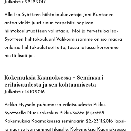
Julkaistu:
22.12.2017
Alla Iso-Syötteen hiihtokoulunvetäjä Jani Kuntonen
antaa vinkit juuri sinun tarpeisiisi sopivan
hiihtokoulutuotteen valintaan. Moi ja tervetuloa Iso-
Syötteen hiihtokouluun! Valikoimissamme on iso määrä
erilaisia hiihtokoulutuotteita, tässä jutussa kerromme
niistä lisää ja…
Kokemuksia Kaamoksessa – Seminaari
erilaisuudesta ja sen kohtaamisesta
Julkaistu:
14.10.2016
Pekka Hyysalo puhumassa erilaisuudesta Pikku-
Syötteellä Nuorisokeskus Pikku-Syöte järjestää
Kokemuksia Kaamoksessa seminaarin 22.-23.11.2016 lapsi-
ja nuorisotyön ammattilaisille. Kokemuksia Kaamoksessa