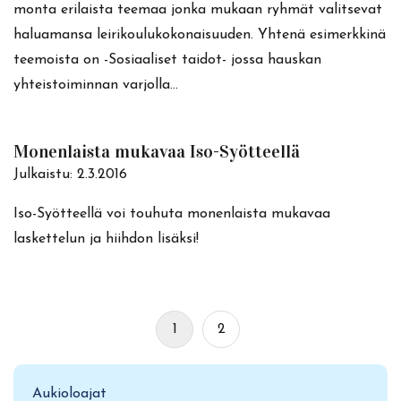
monta erilaista teemaa jonka mukaan ryhmät valitsevat
haluamansa leirikoulukokonaisuuden. Yhtenä esimerkkinä
teemoista on -Sosiaaliset taidot- jossa hauskan
yhteistoiminnan varjolla…
Monenlaista mukavaa Iso-Syötteellä
Julkaistu:
2.3.2016
Iso-Syötteellä voi touhuta monenlaista mukavaa
laskettelun ja hiihdon lisäksi!
1
2
Aukioloajat