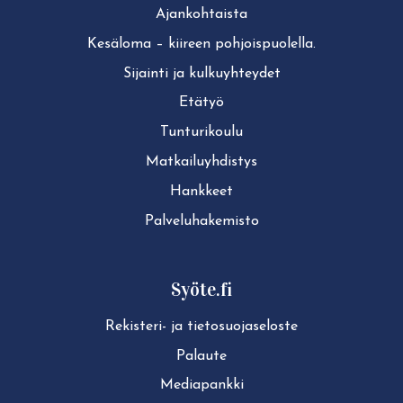
Ajan­koh­tais­ta
Kesäloma – kiireen pohjoispuolella.
Sijainti ja kul­ku­yh­tey­det
Etätyö
Tun­tu­ri­kou­lu
Mat­kai­lu­yh­dis­tys
Hankkeet
Pal­ve­lu­ha­ke­mis­to
Syöte.fi
Rekisteri- ja tie­to­suo­ja­se­los­te
Palaute
Mediapankki