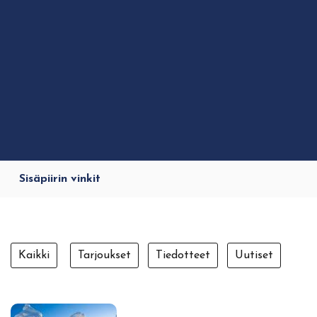
Sisäpiirin vinkit
Kaikki
Tarjoukset
Tiedotteet
Uutiset