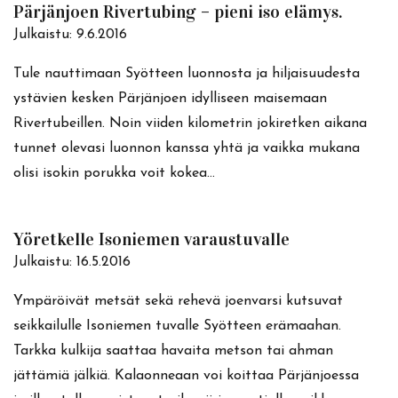
Pärjänjoen Rivertubing – pieni iso elämys.
Julkaistu:
9.6.2016
Tule nauttimaan Syötteen luonnosta ja hiljaisuudesta
ystävien kesken Pärjänjoen idylliseen maisemaan
Rivertubeillen. Noin viiden kilometrin jokiretken aikana
tunnet olevasi luonnon kanssa yhtä ja vaikka mukana
olisi isokin porukka voit kokea…
Yöretkelle Isoniemen varaustuvalle
Julkaistu:
16.5.2016
Ympäröivät metsät sekä rehevä joenvarsi kutsuvat
seikkailulle Isoniemen tuvalle Syötteen erämaahan.
Tarkka kulkija saattaa havaita metson tai ahman
jättämiä jälkiä. Kalaonneaan voi koittaa Pärjänjoessa