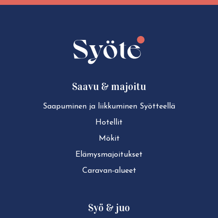
Social
Social
Social
Social
share:
share:
share:
share:
Facebook
Twitter
LinkedIn
WhatsApp
Saavu & majoitu
Saapuminen ja liikkuminen Syötteellä
Hotellit
Mökit
Elä­mys­ma­joi­tuk­set
Caravan-alueet
Syö & juo