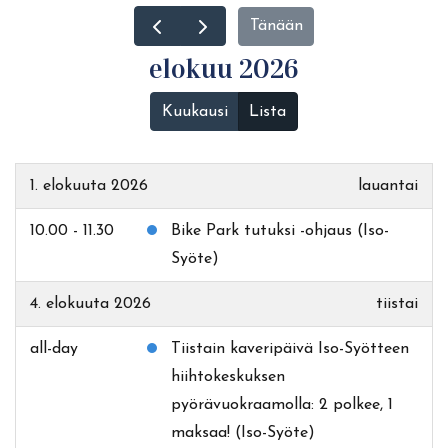
Tänään
elokuu 2026
Kuukausi
Lista
1. elokuuta 2026
lauantai
10.00 - 11.30
Bike Park tutuksi -ohjaus (Iso-
Syöte)
4. elokuuta 2026
tiistai
all-day
Tiistain kaveripäivä Iso-Syötteen
hiihtokeskuksen
pyörävuokraamolla: 2 polkee, 1
maksaa! (Iso-Syöte)