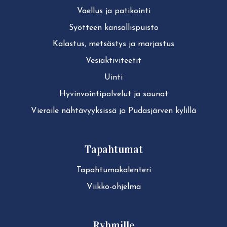
Vaellus ja patikointi
22. elokuuta 2026
lauantai
Syötteen kan­sal­lis­puis­to
all-day
Juoksuvalmennus – Kokko
Kalastus, metsästys ja marjastus
Performance (KIDE Hotelli)
Ve­siak­ti­vi­tee­tit
10.00 - 11.30
Bike Park tutuksi -ohjaus (Iso-
Uinti
Syöte)
Hy­vin­voin­ti­pal­ve­lut ja saunat
Vieraile näh­tä­vyyk­sis­sä ja Pudasjärven kylillä
23. elokuuta 2026
sunnuntai
all-day
Juoksuvalmennus – Kokko
Tapahtumat
Performance (KIDE Hotelli)
Ta­pah­tu­ma­ka­len­te­ri
25. elokuuta 2026
tiistai
Viikko-ohjelma
all-day
Tiistain kaveripäivä Iso-Syötteen
hiihtokeskuksen
pyörävuokraamolla: 2 polkee, 1
Ryhmille