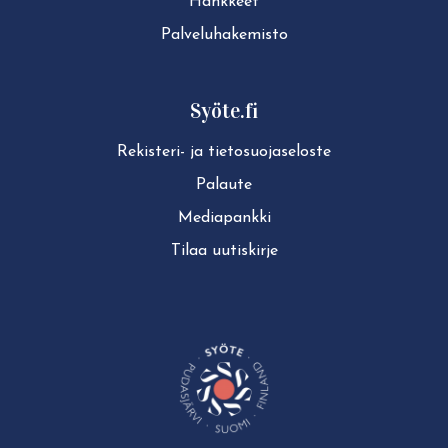
Hankkeet
Pal­ve­lu­ha­ke­mis­to
Syöte.fi
Rekisteri- ja tie­to­suo­ja­se­los­te
Palaute
Mediapankki
Tilaa uutiskirje