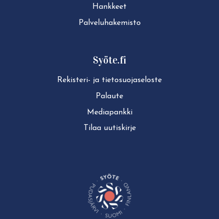
Hankkeet
Pal­ve­lu­ha­ke­mis­to
Syöte.fi
Rekisteri- ja tie­to­suo­ja­se­los­te
Palaute
Mediapankki
Tilaa uutiskirje