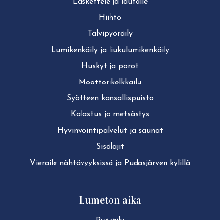
Laskettele ja lautaile
Hiihto
Tal­vi­pyö­räi­ly
Lu­mi­ken­käi­ly ja liu­ku­lu­mi­ken­käi­ly
Huskyt ja porot
Moot­to­ri­kelk­kai­lu
Syötteen kan­sal­lis­puis­to
Kalastus ja metsästys
Hy­vin­voin­ti­pal­ve­lut ja saunat
Sisälajit
Vieraile näh­tä­vyyk­sis­sä ja Pudasjärven kylillä
Lumeton aika