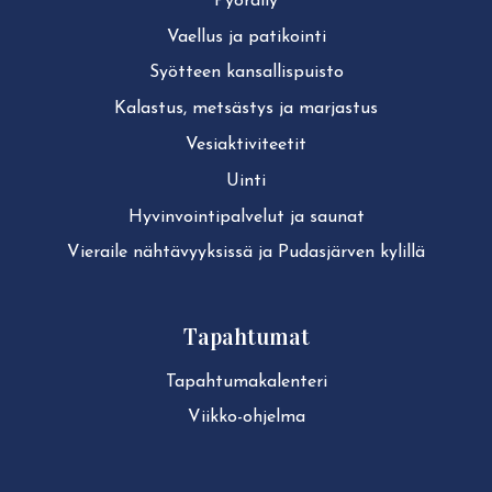
Pyöräily
Vaellus ja patikointi
Syötteen kan­sal­lis­puis­to
Kalastus, metsästys ja marjastus
Ve­siak­ti­vi­tee­tit
Uinti
Hy­vin­voin­ti­pal­ve­lut ja saunat
Vieraile näh­tä­vyyk­sis­sä ja Pudasjärven kylillä
Tapahtumat
Ta­pah­tu­ma­ka­len­te­ri
Viikko-ohjelma