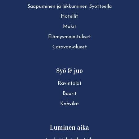
Saapuminen ja liikkuminen Syötteellä
Hotellit
Mökit
Elä­mys­ma­joi­tuk­set
Caravan-alueet
Syö & juo
Ravintolat
Baarit
Kahvilat
Luminen aika