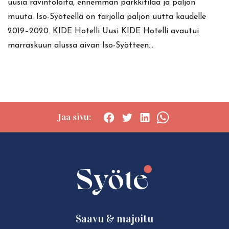
uusia ravintoloita, ennemmän parkkitilaa ja paljon
muuta. Iso-Syöteellä on tarjolla paljon uutta kaudelle
2019–2020. KIDE Hotelli Uusi KIDE Hotelli avautui
marraskuun alussa aivan Iso-Syötteen…
Jaa sivu:
Social
Social
Social
Social
share:
share:
share:
share:
Facebook
Twitter
LinkedIn
WhatsApp
Saavu & majoitu