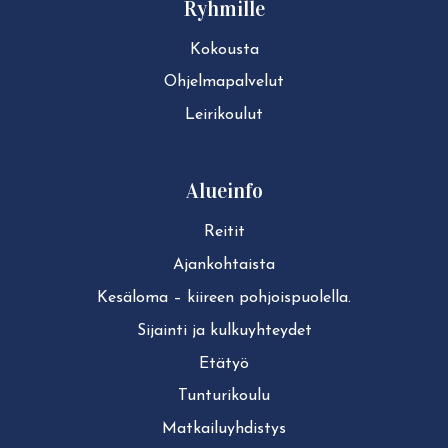
Ryhmille
Kokousta
Ohjelmapalvelut
Leirikoulut
Alueinfo
Reitit
Ajan­koh­tais­ta
Kesäloma – kiireen pohjoispuolella.
Sijainti ja kul­ku­yh­tey­det
Etätyö
Tun­tu­ri­kou­lu
Mat­kai­lu­yh­dis­tys