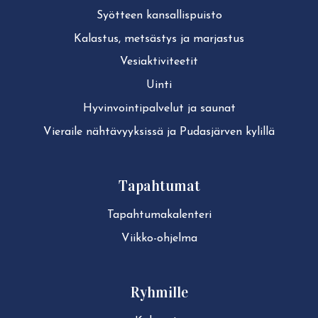
Syötteen kan­sal­lis­puis­to
Kalastus, metsästys ja marjastus
Ve­siak­ti­vi­tee­tit
Uinti
Hy­vin­voin­ti­pal­ve­lut ja saunat
Vieraile näh­tä­vyyk­sis­sä ja Pudasjärven kylillä
Tapahtumat
Ta­pah­tu­ma­ka­len­te­ri
Viikko-ohjelma
Ryhmille