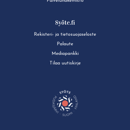
Pal­ve­lu­ha­ke­mis­to
Syöte.fi
Rekisteri- ja tie­to­suo­ja­se­los­te
Palaute
Mediapankki
Tilaa uutiskirje