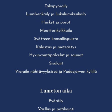
Tal­vi­pyö­räi­ly
Lu­mi­ken­käi­ly ja liu­ku­lu­mi­ken­käi­ly
Huskyt ja porot
Moot­to­ri­kelk­kai­lu
Syötteen kan­sal­lis­puis­to
Kalastus ja metsästys
Hy­vin­voin­ti­pal­ve­lut ja saunat
Sisälajit
Vieraile näh­tä­vyyk­sis­sä ja Pudasjärven kylillä
Lumeton aika
Pyöräily
Vaellus ja patikointi