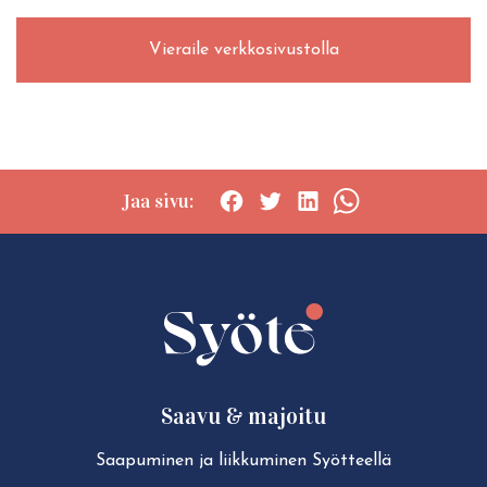
Vieraile verkkosivustolla
Jaa sivu:
Social
Social
Social
Social
share:
share:
share:
share:
Facebook
Twitter
LinkedIn
WhatsApp
Saavu & majoitu
Saapuminen ja liikkuminen Syötteellä