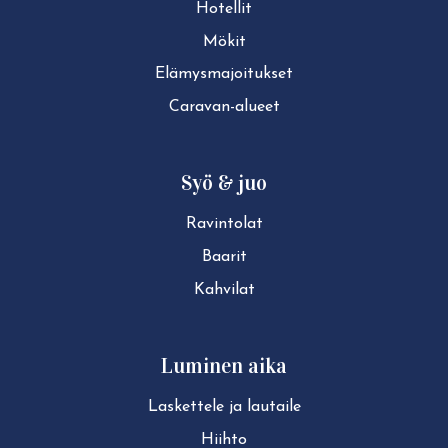
Hotellit
Mökit
Elä­mys­ma­joi­tuk­set
Caravan-alueet
Syö & juo
Ravintolat
Baarit
Kahvilat
Luminen aika
Laskettele ja lautaile
Hiihto