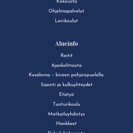
Kokousta
Ohjelmapalvelut
Leirikoulut
Alueinfo
Reitit
Ajan­koh­tais­ta
Kesäloma – kiireen pohjoispuolella.
Sijainti ja kul­ku­yh­tey­det
Etätyö
Tun­tu­ri­kou­lu
Mat­kai­lu­yh­dis­tys
Hankkeet