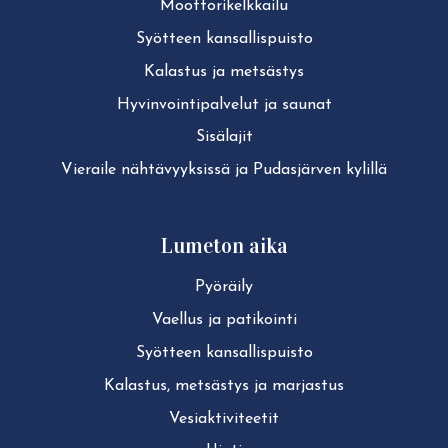
Moot­to­ri­kelk­kai­lu
Syötteen kan­sal­lis­puis­to
Kalastus ja metsästys
Hy­vin­voin­ti­pal­ve­lut ja saunat
Sisälajit
Vieraile näh­tä­vyyk­sis­sä ja Pudasjärven kylillä
Lumeton aika
Pyöräily
Vaellus ja patikointi
Syötteen kan­sal­lis­puis­to
Kalastus, metsästys ja marjastus
Ve­siak­ti­vi­tee­tit