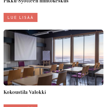
Pikku-Syötteen hiihtokeskus
LUE LISÄÄ
Kokoustila Valokki