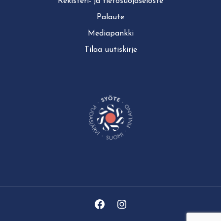
Rekisteri- ja tie­to­suo­ja­se­los­te
Palaute
Mediapankki
Tilaa uutiskirje