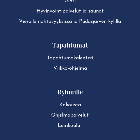
Uinti
Hy­vin­voin­ti­pal­ve­lut ja saunat
Vieraile näh­tä­vyyk­sis­sä ja Pudasjärven kylillä
Tapahtumat
Ta­pah­tu­ma­ka­len­te­ri
Viikko-ohjelma
Ryhmille
Kokousta
Ohjelmapalvelut
Leirikoulut