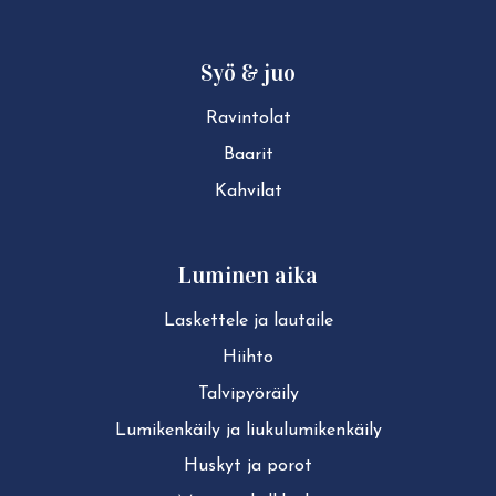
Syö & juo
Ravintolat
Baarit
Kahvilat
Luminen aika
Laskettele ja lautaile
Hiihto
Tal­vi­pyö­räi­ly
Lu­mi­ken­käi­ly ja liu­ku­lu­mi­ken­käi­ly
Huskyt ja porot