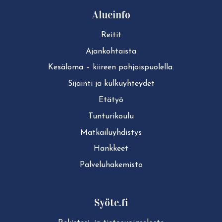
Alueinfo
Reitit
Ajan­koh­tais­ta
Kesäloma – kiireen pohjoispuolella.
Sijainti ja kul­ku­yh­tey­det
Etätyö
Tun­tu­ri­kou­lu
Mat­kai­lu­yh­dis­tys
Hankkeet
Pal­ve­lu­ha­ke­mis­to
Syöte.fi