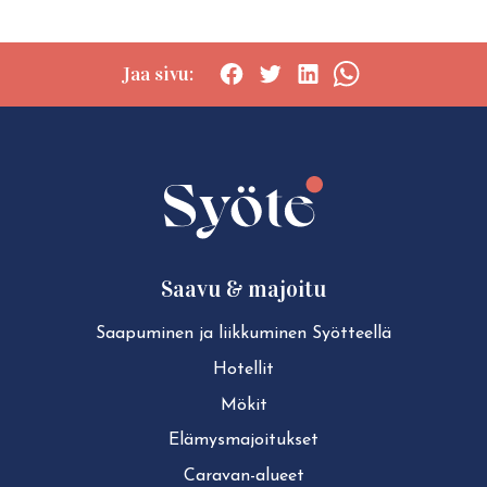
Jaa sivu:
Social
Social
Social
Social
share:
share:
share:
share:
Facebook
Twitter
LinkedIn
WhatsApp
Saavu & majoitu
Saapuminen ja liikkuminen Syötteellä
Hotellit
Mökit
Elä­mys­ma­joi­tuk­set
Caravan-alueet