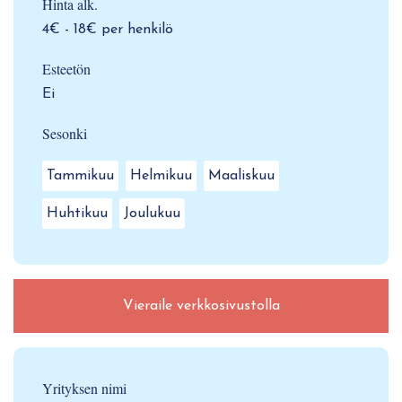
Hinta alk.
4€ - 18€ per henkilö
Esteetön
Ei
Sesonki
Tammikuu
Helmikuu
Maaliskuu
Huhtikuu
Joulukuu
Vieraile verkkosivustolla
Yrityksen nimi