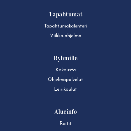
Tapahtumat
Ta­pah­tu­ma­ka­len­te­ri
Viikko-ohjelma
Ryhmille
Kokousta
Ohjelmapalvelut
Leirikoulut
Alueinfo
Reitit