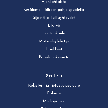
Ajan­koh­tais­ta
Kesäloma – kiireen pohjoispuolella.
Sijainti ja kul­ku­yh­tey­det
Etätyö
Tun­tu­ri­kou­lu
Mat­kai­lu­yh­dis­tys
Hankkeet
Pal­ve­lu­ha­ke­mis­to
Syöte.fi
Rekisteri- ja tie­to­suo­ja­se­los­te
Palaute
Mediapankki