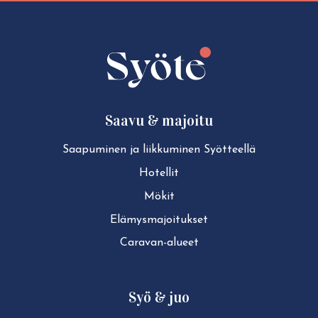
share:
share:
share:
share:
Facebook
Twitter
LinkedIn
WhatsApp
Saavu & majoitu
Saapuminen ja liikkuminen Syötteellä
Hotellit
Mökit
Elä­mys­ma­joi­tuk­set
Caravan-alueet
Syö & juo