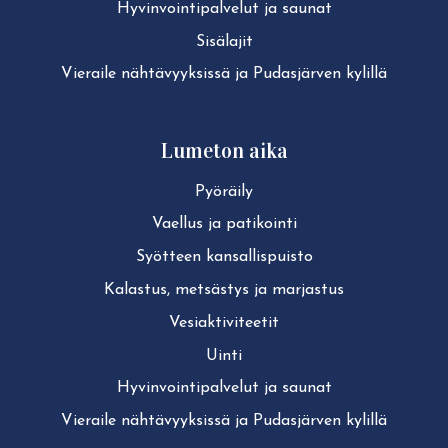
Hy­vin­voin­ti­pal­ve­lut ja saunat
Sisälajit
Vieraile näh­tä­vyyk­sis­sä ja Pudasjärven kylillä
Lumeton aika
Pyöräily
Vaellus ja patikointi
Syötteen kan­sal­lis­puis­to
Kalastus, metsästys ja marjastus
Ve­siak­ti­vi­tee­tit
Uinti
Hy­vin­voin­ti­pal­ve­lut ja saunat
Vieraile näh­tä­vyyk­sis­sä ja Pudasjärven kylillä