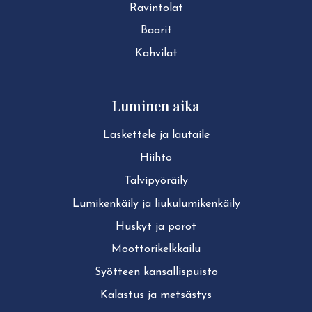
Ravintolat
Baarit
Kahvilat
Luminen aika
Laskettele ja lautaile
Hiihto
Tal­vi­pyö­räi­ly
Lu­mi­ken­käi­ly ja liu­ku­lu­mi­ken­käi­ly
Huskyt ja porot
Moot­to­ri­kelk­kai­lu
Syötteen kan­sal­lis­puis­to
Kalastus ja metsästys