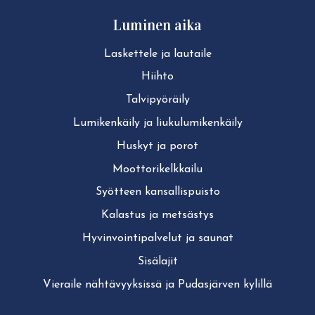
Luminen aika
Laskettele ja lautaile
Hiihto
Tal­vi­pyö­räi­ly
Lu­mi­ken­käi­ly ja liu­ku­lu­mi­ken­käi­ly
Huskyt ja porot
Moot­to­ri­kelk­kai­lu
Syötteen kan­sal­lis­puis­to
Kalastus ja metsästys
Hy­vin­voin­ti­pal­ve­lut ja saunat
Sisälajit
Vieraile näh­tä­vyyk­sis­sä ja Pudasjärven kylillä