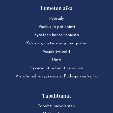
Lumeton aika
Pyöräily
Vaellus ja patikointi
Syötteen kan­sal­lis­puis­to
Kalastus, metsästys ja marjastus
Ve­siak­ti­vi­tee­tit
Uinti
Hy­vin­voin­ti­pal­ve­lut ja saunat
Vieraile näh­tä­vyyk­sis­sä ja Pudasjärven kylillä
Tapahtumat
Ta­pah­tu­ma­ka­len­te­ri