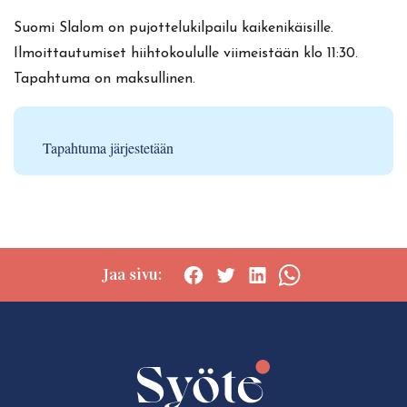
Suomi Slalom on pujottelukilpailu kaikenikäisille.
Ilmoittautumiset hiihtokoululle viimeistään klo 11:30.
Tapahtuma on maksullinen.
Tapahtuma järjestetään
Jaa sivu:
Social
Social
Social
Social
share:
share:
share:
share:
Facebook
Twitter
LinkedIn
WhatsApp