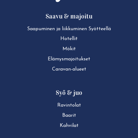
Saavu & majoitu
Saapuminen ja liikkuminen Syötteellä
Hotellit
Mökit
Elä­mys­ma­joi­tuk­set
Caravan-alueet
Syö & juo
Ravintolat
Baarit
Kahvilat