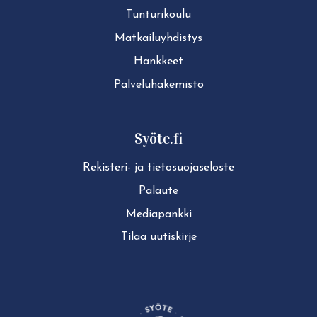
Tun­tu­ri­kou­lu
Mat­kai­lu­yh­dis­tys
Hankkeet
Pal­ve­lu­ha­ke­mis­to
Syöte.fi
Rekisteri- ja tie­to­suo­ja­se­los­te
Palaute
Mediapankki
Tilaa uutiskirje