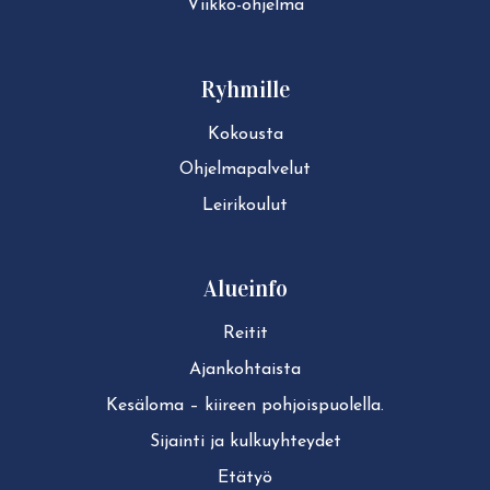
Viikko-ohjelma
Ryhmille
Kokousta
Ohjelmapalvelut
Leirikoulut
Alueinfo
Reitit
Ajan­koh­tais­ta
Kesäloma – kiireen pohjoispuolella.
Sijainti ja kul­ku­yh­tey­det
Etätyö