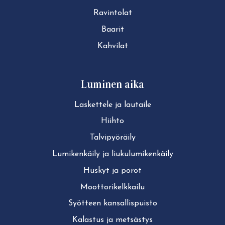
Ravintolat
Baarit
Kahvilat
Luminen aika
Laskettele ja lautaile
Hiihto
Tal­vi­pyö­räi­ly
Lu­mi­ken­käi­ly ja liu­ku­lu­mi­ken­käi­ly
Huskyt ja porot
Moot­to­ri­kelk­kai­lu
Syötteen kan­sal­lis­puis­to
Kalastus ja metsästys