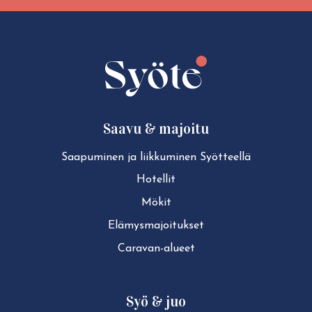
Social
Social
Social
Social
share:
share:
share:
share:
Facebook
Twitter
LinkedIn
WhatsApp
Saavu & majoitu
Saapuminen ja liikkuminen Syötteellä
Hotellit
Mökit
Elä­mys­ma­joi­tuk­set
Caravan-alueet
Syö & juo