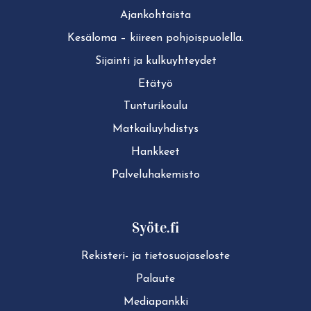
Ajan­koh­tais­ta
Kesäloma – kiireen pohjoispuolella.
Sijainti ja kul­ku­yh­tey­det
Etätyö
Tun­tu­ri­kou­lu
Mat­kai­lu­yh­dis­tys
Hankkeet
Pal­ve­lu­ha­ke­mis­to
Syöte.fi
Rekisteri- ja tie­to­suo­ja­se­los­te
Palaute
Mediapankki