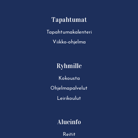
Tapahtumat
Ta­pah­tu­ma­ka­len­te­ri
Viikko-ohjelma
Ryhmille
Kokousta
Ohjelmapalvelut
Leirikoulut
Alueinfo
Reitit