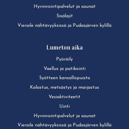
Hy­vin­voin­ti­pal­ve­lut ja saunat
Sisälajit
Vieraile näh­tä­vyyk­sis­sä ja Pudasjärven kylillä
Lumeton aika
Pyöräily
Vaellus ja patikointi
Syötteen kan­sal­lis­puis­to
Kalastus, metsästys ja marjastus
Ve­siak­ti­vi­tee­tit
Uinti
Hy­vin­voin­ti­pal­ve­lut ja saunat
Vieraile näh­tä­vyyk­sis­sä ja Pudasjärven kylillä