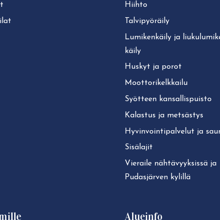
t
Hiihto
lat
Tal­vi­pyö­räi­ly
Lu­mi­ken­käi­ly ja liu­ku­lu­mi­
käi­ly
Huskyt ja porot
Moot­to­ri­kelk­kai­lu
Syötteen kan­sal­lis­puis­to
Kalastus ja metsästys
Hy­vin­voin­ti­pal­ve­lut ja sa
Sisälajit
Vieraile näh­tä­vyyk­sis­sä ja
Pudasjärven kylillä
mille
Alueinfo