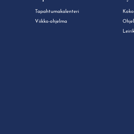
Ta­pah­tu­ma­ka­len­te­ri
Koko
Viikko-ohjelma
Ohje
Leiri