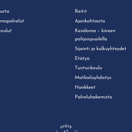
usta
Reitit
lmapalvelut
Ajan­koh­tais­ta
koulut
Kesäloma – kiireen
pohjoispuolella.
Sijainti ja kul­ku­yh­tey­det
Etätyö
Tun­tu­ri­kou­lu
Mat­kai­lu­yh­dis­tys
Hankkeet
Pal­ve­lu­ha­ke­mis­to