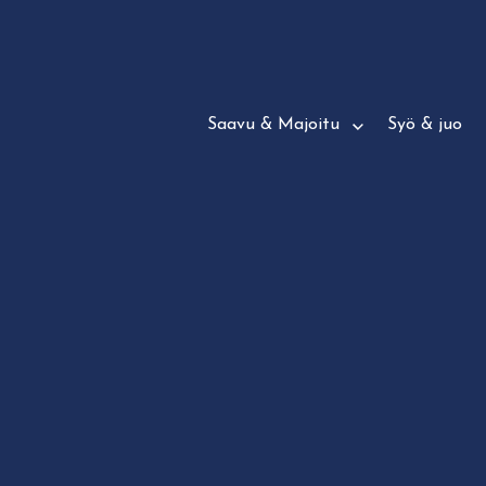
Siirry
suoraan
sisältöön
Saavu & Majoitu
Syö & juo