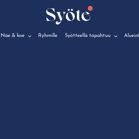
Näe & koe
Ryhmille
Syötteellä tapahtuu
Aluein