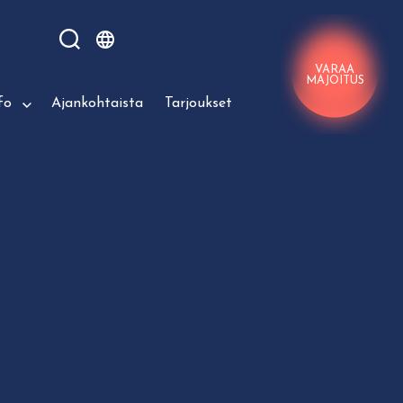
VARAA
MAJOITUS
fo
Ajankohtaista
Tarjoukset