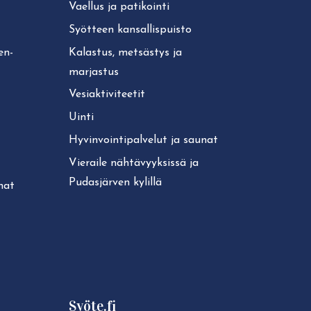
Vaellus ja patikointi
Syötteen kan­sal­lis­puis­to
ken­
Kalastus, metsästys ja
marjastus
Ve­siak­ti­vi­tee­tit
Uinti
Hy­vin­voin­ti­pal­ve­lut ja saunat
Vieraile näh­tä­vyyk­sis­sä ja
Pudasjärven kylillä
unat
Syöte.fi