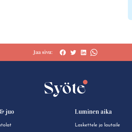
Jaa sivu:
Social
Social
Social
Social
share:
share:
share:
share:
Facebook
Twitter
LinkedIn
WhatsApp
& juo
Luminen aika
tolat
Laskettele ja lautaile