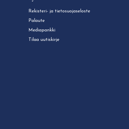
Rekisteri- ja tie­to­suo­ja­se­los­te
Palaute
Mediapankki
Tilaa uutiskirje