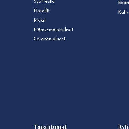
Syötteellä
Baari
Hotellit
Kahvi
Mökit
Elä­mys­ma­joi­tuk­set
Caravan-alueet
Tapahtumat
Ryh