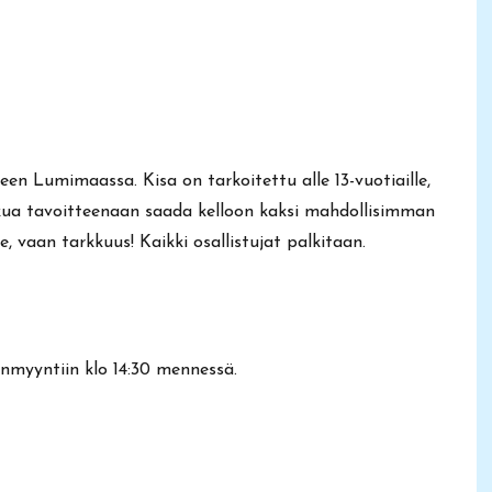
teen Lumimaassa. Kisa on tarkoitettu alle 13-vuotiaille,
laskua tavoitteenaan saada kelloon kaksi mahdollisimman
e, vaan tarkkuus! Kaikki osallistujat palkitaan.
unmyyntiin klo 14:30 mennessä.