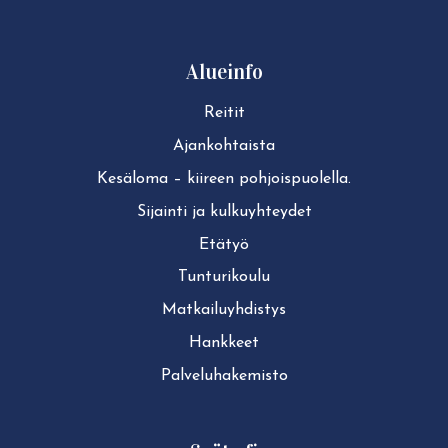
Alueinfo
Reitit
Ajan­koh­tais­ta
Kesäloma – kiireen pohjoispuolella.
Sijainti ja kul­ku­yh­tey­det
Etätyö
Tun­tu­ri­kou­lu
Mat­kai­lu­yh­dis­tys
Hankkeet
Pal­ve­lu­ha­ke­mis­to