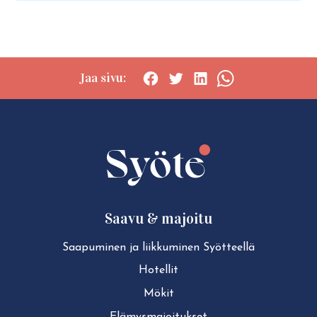
Jaa sivu:
Social
Social
Social
Social
share:
share:
share:
share:
Facebook
Twitter
LinkedIn
WhatsApp
Saavu & majoitu
Saapuminen ja liikkuminen Syötteellä
Hotellit
Mökit
Elä­mys­ma­joi­tuk­set