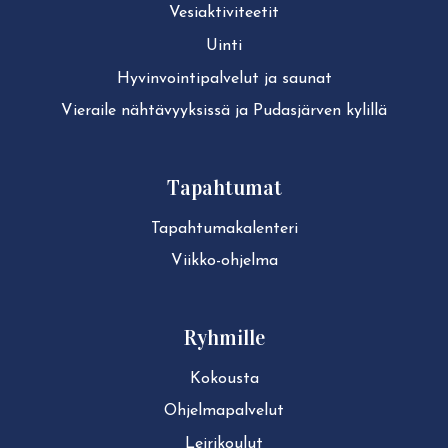
Ve­siak­ti­vi­tee­tit
Uinti
Hy­vin­voin­ti­pal­ve­lut ja saunat
Vieraile näh­tä­vyyk­sis­sä ja Pudasjärven kylillä
Tapahtumat
Ta­pah­tu­ma­ka­len­te­ri
Viikko-ohjelma
Ryhmille
Kokousta
Ohjelmapalvelut
Leirikoulut