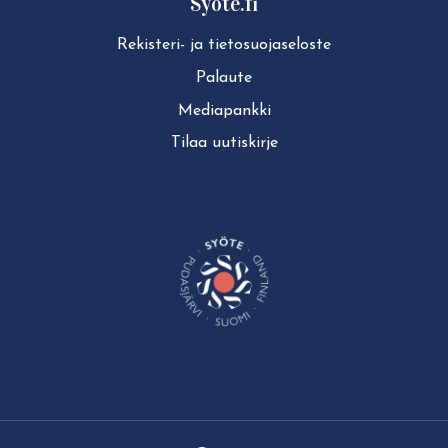
Syöte.fi
Rekisteri- ja tie­to­suo­ja­se­los­te
Palaute
Mediapankki
Tilaa uutiskirje