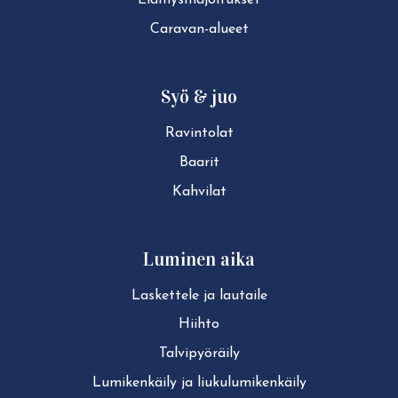
Caravan-alueet
Syö & juo
Ravintolat
Baarit
Kahvilat
Luminen aika
Laskettele ja lautaile
Hiihto
Tal­vi­pyö­räi­ly
Lu­mi­ken­käi­ly ja liu­ku­lu­mi­ken­käi­ly