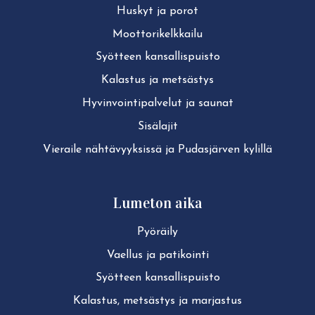
Huskyt ja porot
Moot­to­ri­kelk­kai­lu
Syötteen kan­sal­lis­puis­to
Kalastus ja metsästys
Hy­vin­voin­ti­pal­ve­lut ja saunat
Sisälajit
Vieraile näh­tä­vyyk­sis­sä ja Pudasjärven kylillä
Lumeton aika
Pyöräily
Vaellus ja patikointi
Syötteen kan­sal­lis­puis­to
Kalastus, metsästys ja marjastus