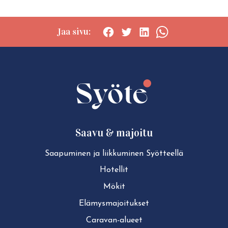
Jaa sivu:
Social
Social
Social
Social
share:
share:
share:
share:
Facebook
Twitter
LinkedIn
WhatsApp
Saavu & majoitu
Saapuminen ja liikkuminen Syötteellä
Hotellit
Mökit
Elä­mys­ma­joi­tuk­set
Caravan-alueet