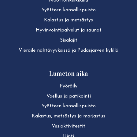
Moot­to­ri­kelk­kai­lu
Syötteen kan­sal­lis­puis­to
Kalastus ja metsästys
Hy­vin­voin­ti­pal­ve­lut ja saunat
Sisälajit
Vieraile näh­tä­vyyk­sis­sä ja Pudasjärven kylillä
Lumeton aika
Pyöräily
Vaellus ja patikointi
Syötteen kan­sal­lis­puis­to
Kalastus, metsästys ja marjastus
Ve­siak­ti­vi­tee­tit
Uinti