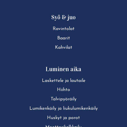
Syö & juo
Ravintolat
Baarit
Kahvilat
Luminen aika
Laskettele ja lautaile
Hiihto
Tal­vi­pyö­räi­ly
Lu­mi­ken­käi­ly ja liu­ku­lu­mi­ken­käi­ly
Huskyt ja porot