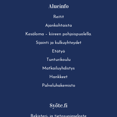
Alueinfo
Reitit
Ajan­koh­tais­ta
Kesäloma – kiireen pohjoispuolella.
Sijainti ja kul­ku­yh­tey­det
Etätyö
Tun­tu­ri­kou­lu
Mat­kai­lu­yh­dis­tys
Hankkeet
Pal­ve­lu­ha­ke­mis­to
Syöte.fi
Rekisteri- ja tie­to­suo­ja­se­los­te