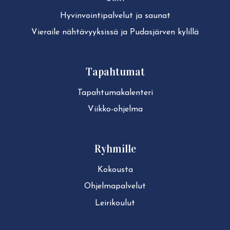
Hy­vin­voin­ti­pal­ve­lut ja saunat
Vieraile näh­tä­vyyk­sis­sä ja Pudasjärven kylillä
Tapahtumat
Ta­pah­tu­ma­ka­len­te­ri
Viikko-ohjelma
Ryhmille
Kokousta
Ohjelmapalvelut
Leirikoulut