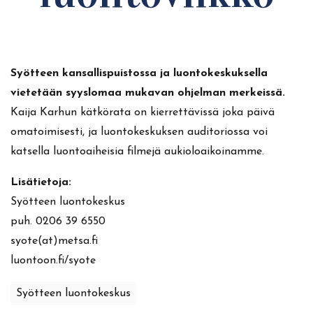
Syötteen kansallispuistossa ja luontokeskuksella
vietetään syyslomaa mukavan ohjelman merkeissä.
Kaija Karhun kätkörata on kierrettävissä joka päivä
omatoimisesti, ja luontokeskuksen auditoriossa voi
katsella luontoaiheisia filmejä aukioloaikoinamme.
Lisätietoja:
Syötteen luontokeskus
puh. 0206 39 6550
syote(at)metsa.fi
luontoon.fi/syote
Syötteen luontokeskus