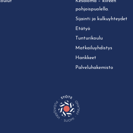
koulut
Kesäloma – kiireen
pohjoispuolella.
Sijainti ja kul­ku­yh­tey­det
Etätyö
Tun­tu­ri­kou­lu
Mat­kai­lu­yh­dis­tys
Hankkeet
Pal­ve­lu­ha­ke­mis­to