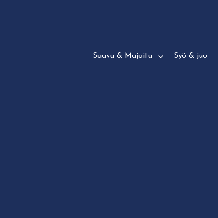
Siirry
suoraan
sisältöön
Saavu & Majoitu
Syö & juo