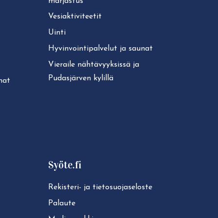
marjastus
Ve­siak­ti­vi­tee­tit
Uinti
Hy­vin­voin­ti­pal­ve­lut ja saunat
Vieraile näh­tä­vyyk­sis­sä ja
Pudasjärven kylillä
unat
Syöte.fi
Rekisteri- ja tie­to­suo­ja­se­los­te
Palaute