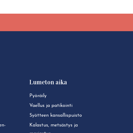
Lumeton aika
Pyöräily
Vaellus ja patikointi
Syötteen kan­sal­lis­puis­to
ken­
Kalastus, metsästys ja