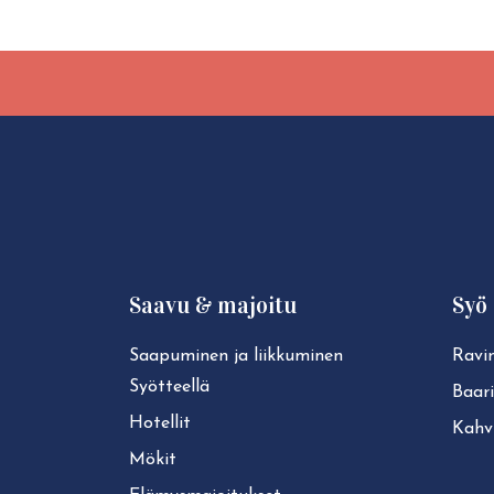
Saavu & majoitu
Syö 
Saapuminen ja liikkuminen
Ravin
Syötteellä
Baari
Hotellit
Kahvi
Mökit