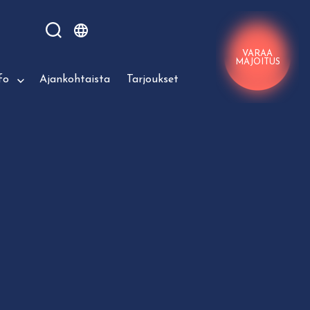
VARAA
MAJOITUS
fo
Ajankohtaista
Tarjoukset