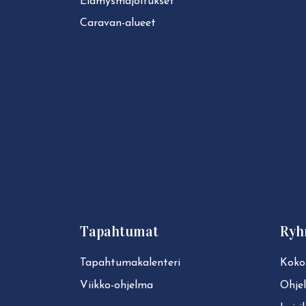
Elä­mys­ma­joi­tuk­set
Caravan-alueet
Tapahtumat
Ryh
Ta­pah­tu­ma­ka­len­te­ri
Koko
Viikko-ohjelma
Ohje