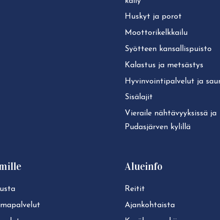
käi­ly
Huskyt ja porot
Moot­to­ri­kelk­kai­lu
Syötteen kan­sal­lis­puis­to
Kalastus ja metsästys
Hy­vin­voin­ti­pal­ve­lut ja sa
Sisälajit
Vieraile näh­tä­vyyk­sis­sä ja
Pudasjärven kylillä
mille
Alueinfo
usta
Reitit
lmapalvelut
Ajan­koh­tais­ta