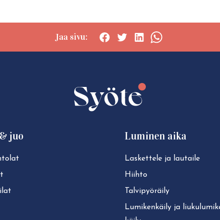
Jaa sivu:
Social
Social
Social
Social
share:
share:
share:
share:
Facebook
Twitter
LinkedIn
WhatsApp
& juo
Luminen aika
tolat
Laskettele ja lautaile
t
Hiihto
lat
Tal­vi­pyö­räi­ly
Lu­mi­ken­käi­ly ja liu­ku­lu­mi­