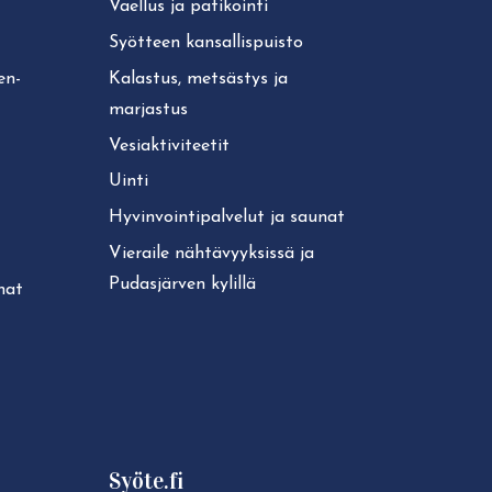
Vaellus ja patikointi
Syötteen kan­sal­lis­puis­to
ken­
Kalastus, metsästys ja
marjastus
Ve­siak­ti­vi­tee­tit
Uinti
Hy­vin­voin­ti­pal­ve­lut ja saunat
Vieraile näh­tä­vyyk­sis­sä ja
Pudasjärven kylillä
unat
Syöte.fi