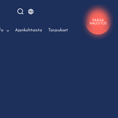
VARAA
MAJOITUS
fo
Ajankohtaista
Tarjoukset