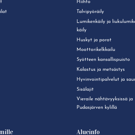
t
Hiihto
lat
Tal­vi­pyö­räi­ly
Lu­mi­ken­käi­ly ja liu­ku­lu­mi­
käi­ly
Huskyt ja porot
Moot­to­ri­kelk­kai­lu
Syötteen kan­sal­lis­puis­to
Kalastus ja metsästys
Hy­vin­voin­ti­pal­ve­lut ja sa
Sisälajit
Vieraile näh­tä­vyyk­sis­sä ja
Pudasjärven kylillä
mille
Alueinfo