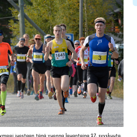
ymppi juostaan tänä vuonna lauantaina 27. syyskuuta.