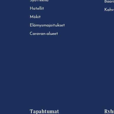
Syötteellä
Baari
Hotellit
Kahvi
Mökit
Elä­mys­ma­joi­tuk­set
Caravan-alueet
Tapahtumat
Ryh