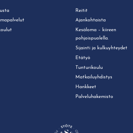
usta
Reitit
lmapalvelut
Ajan­koh­tais­ta
koulut
Kesäloma – kiireen
pohjoispuolella.
Sijainti ja kul­ku­yh­tey­det
Etätyö
Tun­tu­ri­kou­lu
Mat­kai­lu­yh­dis­tys
Hankkeet
Pal­ve­lu­ha­ke­mis­to