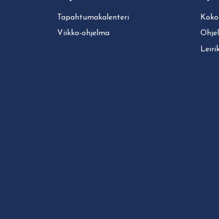
Ta­pah­tu­ma­ka­len­te­ri
Koko
Viikko-ohjelma
Ohje
Leiri