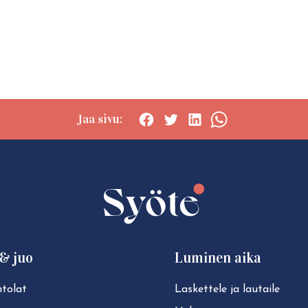
Jaa sivu:
Social
Social
Social
Social
share:
share:
share:
share:
Facebook
Twitter
LinkedIn
WhatsApp
& juo
Luminen aika
tolat
Laskettele ja lautaile