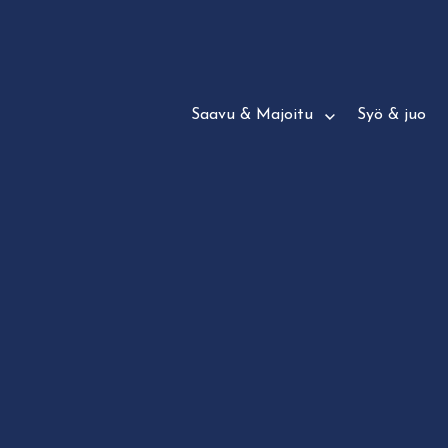
Siirry
suoraan
sisältöön
Saavu & Majoitu
Syö & juo