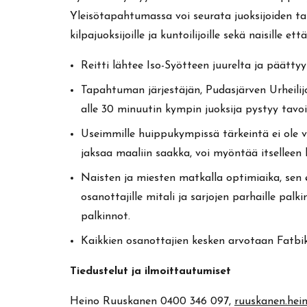
Yleisötapahtumassa voi seurata juoksijoiden t
kilpajuoksijoille ja kuntoilijoille sekä naisille että
Reitti lähtee Iso-Syötteen juurelta ja päättyy
Tapahtuman järjestäjän, Pudasjärven Urheilijo
alle 30 minuutin kympin juoksija pystyy tavo
Useimmille huippukympissä tärkeintä ei ole vo
jaksaa maaliin saakka, voi myöntää itselleen
Naisten ja miesten matkalla optimiaika, sen e
osanottajille mitali ja sarjojen parhaille pal
palkinnot.
Kaikkien osanottajien kesken arvotaan Fatb
Tiedustelut ja ilmoittautumiset
Heino Ruuskanen 0400 346 097,
ruuskanen.he