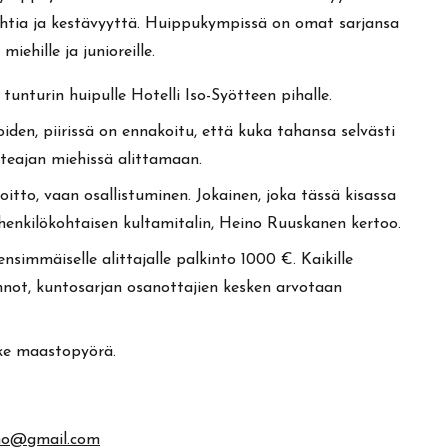
ahtia ja kestävyyttä. Huippukympissä on omat sarjansa
 miehille ja junioreille.
 tunturin huipulle Hotelli Iso-Syötteen pihalle.
iden, piirissä on ennakoitu, että kuka tahansa selvästi
iteajan miehissä alittamaan.
itto, vaan osallistuminen. Jokainen, joka tässä kisassa
 henkilökohtaisen kultamitalin, Heino Ruuskanen kertoo.
nsimmäiselle alittajalle palkinto 1000 €. Kaikille
kinnot, kuntosarjan osanottajien kesken arvotaan
ike maastopyörä.
ino@gmail.com