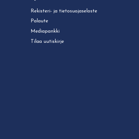
Rekisteri- ja tie­to­suo­ja­se­los­te
Palaute
Mediapankki
Tilaa uutiskirje