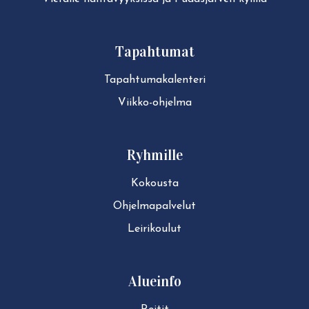
Tapahtumat
Ta­pah­tu­ma­ka­len­te­ri
Viikko-ohjelma
Ryhmille
Kokousta
Ohjelmapalvelut
Leirikoulut
Alueinfo