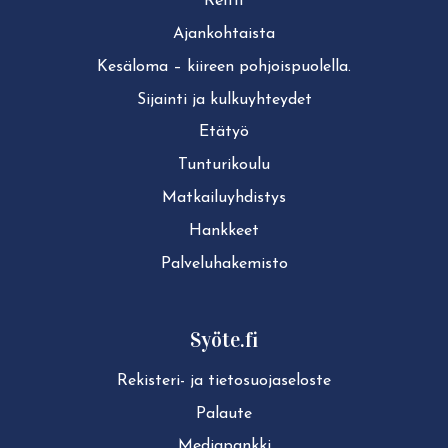
Reitit
Ajan­koh­tais­ta
Kesäloma – kiireen pohjoispuolella.
Sijainti ja kul­ku­yh­tey­det
Etätyö
Tun­tu­ri­kou­lu
Mat­kai­lu­yh­dis­tys
Hankkeet
Pal­ve­lu­ha­ke­mis­to
Syöte.fi
Rekisteri- ja tie­to­suo­ja­se­los­te
Palaute
Mediapankki