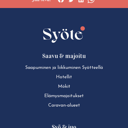
Social
Social
Social
Social
share:
share:
share:
share:
Facebook
Twitter
LinkedIn
WhatsApp
Saavu & majoitu
Saapuminen ja liikkuminen Syötteellä
Hotellit
Mökit
Elä­mys­ma­joi­tuk­set
Caravan-alueet
Syö & juo