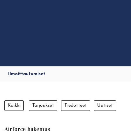
Ilmoittautumiset
Kaikki
Tarjoukset
Tiedotteet
Uutiset
Airforce hakemus