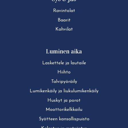
Ravintolat
Baarit
Kahvilat
Luminen aika
Laskettele ja lautaile
Hiihto
Tal­vi­pyö­räi­ly
Lu­mi­ken­käi­ly ja liu­ku­lu­mi­ken­käi­ly
Huskyt ja porot
Moot­to­ri­kelk­kai­lu
Syötteen kan­sal­lis­puis­to