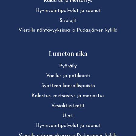
Kalastus ja metsästys
Hy­vin­voin­ti­pal­ve­lut ja saunat
Sisälajit
Vieraile näh­tä­vyyk­sis­sä ja Pudasjärven kylillä
Lumeton aika
Pyöräily
Vaellus ja patikointi
Syötteen kan­sal­lis­puis­to
Kalastus, metsästys ja marjastus
Ve­siak­ti­vi­tee­tit
Uinti
Hy­vin­voin­ti­pal­ve­lut ja saunat
Vieraile näh­tä­vyyk­sis­sä ja Pudasjärven kylillä