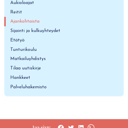
Aukioloajat
Reitit
Ajankohtaista
Sijainti ja kulkuyhteydet
Etätyö
Tunturikoulu
Matkailuyhdistys
Tilaa uutiskirje
Hankkeet
Palveluhakemisto
Jaa sivu: