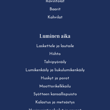
Ravintolat
Baarit
Kahvilat
Luminen aika
Laskettele ja lautaile
Hiihto
Tal­vi­pyö­räi­ly
Lu­mi­ken­käi­ly ja liu­ku­lu­mi­ken­käi­ly
Huskyt ja porot
Moot­to­ri­kelk­kai­lu
Syötteen kan­sal­lis­puis­to
Kalastus ja metsästys