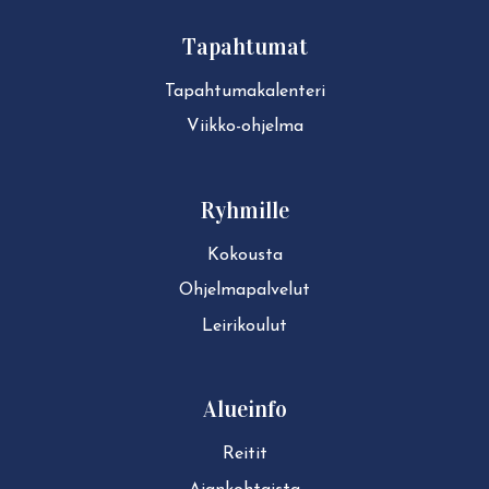
Tapahtumat
Ta­pah­tu­ma­ka­len­te­ri
Viikko-ohjelma
Ryhmille
Kokousta
Ohjelmapalvelut
Leirikoulut
Alueinfo
Reitit