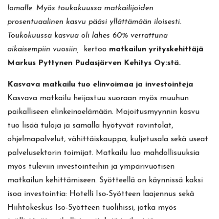
lomalle. Myös toukokuussa matkailijoiden
prosentuaalinen kasvu pääsi yllättämään iloisesti.
Toukokuussa kasvua oli lähes 60% verrattuna
aikaisempiin vuosiin,
kertoo
matkailun yrityskehittäjä
Markus Pyttynen Pudasjärven Kehitys Oy:stä.
Kasvava matkailu tuo elinvoimaa ja investointeja
Kasvava matkailu heijastuu suoraan myös muuhun
paikalliseen elinkeinoelämään. Majoitusmyynnin kasvu
tuo lisää tuloja ja samalla hyötyvät ravintolat,
ohjelmapalvelut, vähittäiskauppa, kuljetusala sekä useat
palvelusektorin toimijat. Matkailu luo mahdollisuuksia
myös tuleviin investointeihin ja ympärivuotisen
matkailun kehittämiseen. Syötteellä on käynnissä kaksi
isoa investointia: Hotelli Iso-Syötteen laajennus sekä
Hiihtokeskus Iso-Syötteen tuolihissi, jotka myös