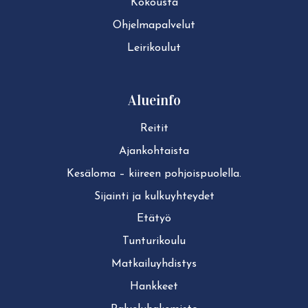
Kokousta
Ohjelmapalvelut
Leirikoulut
Alueinfo
Reitit
Ajan­koh­tais­ta
Kesäloma – kiireen pohjoispuolella.
Sijainti ja kul­ku­yh­tey­det
Etätyö
Tun­tu­ri­kou­lu
Mat­kai­lu­yh­dis­tys
Hankkeet