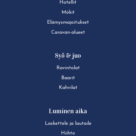
Hotellit
Mökit
Elä­mys­ma­joi­tuk­set
Caravan-alueet
Syö & juo
Ravintolat
Baarit
Kahvilat
Luminen aika
Laskettele ja lautaile
Hiihto