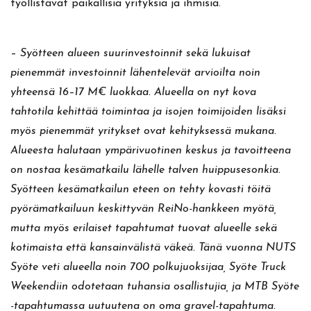
työllistävät paikallisia yrityksiä ja ihmisiä.
–
Syötteen alueen suurinvestoinnit sekä lukuisat
pienemmät investoinnit lähentelevät arvioilta noin
yhteensä 16–17 M€ luokkaa. Alueella on nyt kova
tahtotila kehittää toimintaa ja isojen toimijoiden lisäksi
myös pienemmät yritykset ovat kehityksessä mukana.
Alueesta halutaan ympärivuotinen keskus ja tavoitteena
on nostaa kesämatkailu lähelle talven huippusesonkia.
Syötteen kesämatkailun eteen on tehty kovasti töitä
pyörämatkailuun keskittyvän ReiNo-hankkeen myötä,
mutta myös erilaiset tapahtumat tuovat alueelle sekä
kotimaista että kansainvälistä väkeä. Tänä vuonna NUTS
Syöte veti alueella noin 700 polkujuoksijaa, Syöte Truck
Weekendiin odotetaan tuhansia osallistujia, ja MTB Syöte
-tapahtumassa uutuutena on oma gravel-tapahtuma.