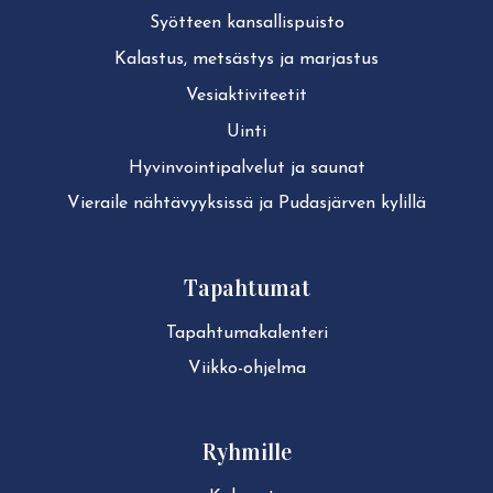
Syötteen kan­sal­lis­puis­to
Kalastus, metsästys ja marjastus
Ve­siak­ti­vi­tee­tit
Uinti
Hy­vin­voin­ti­pal­ve­lut ja saunat
Vieraile näh­tä­vyyk­sis­sä ja Pudasjärven kylillä
Tapahtumat
Ta­pah­tu­ma­ka­len­te­ri
Viikko-ohjelma
Ryhmille