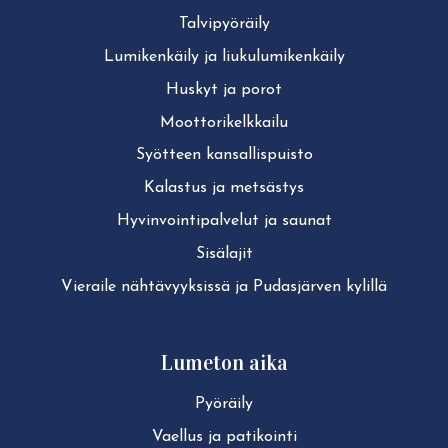
Tal­vi­pyö­räi­ly
Lu­mi­ken­käi­ly ja liu­ku­lu­mi­ken­käi­ly
Huskyt ja porot
Moot­to­ri­kelk­kai­lu
Syötteen kan­sal­lis­puis­to
Kalastus ja metsästys
Hy­vin­voin­ti­pal­ve­lut ja saunat
Sisälajit
Vieraile näh­tä­vyyk­sis­sä ja Pudasjärven kylillä
Lumeton aika
Pyöräily
Vaellus ja patikointi