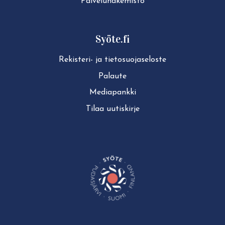
Pal­ve­lu­ha­ke­mis­to
Syöte.fi
Rekisteri- ja tie­to­suo­ja­se­los­te
Palaute
Mediapankki
Tilaa uutiskirje