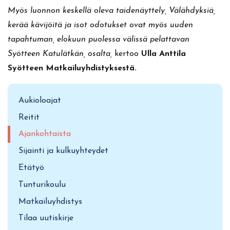
Myös luonnon keskellä oleva taidenäyttely, Välähdyksiä,
kerää kävijöitä ja isot odotukset ovat myös uuden
tapahtuman, elokuun puolessa välissä pelattavan
Syötteen Katulätkän, osalta,
kertoo
Ulla Anttila
Syötteen Matkailuyhdistyksestä.
Aukioloajat
Reitit
Ajankohtaista
Sijainti ja kulkuyhteydet
Etätyö
Tunturikoulu
Matkailuyhdistys
Tilaa uutiskirje