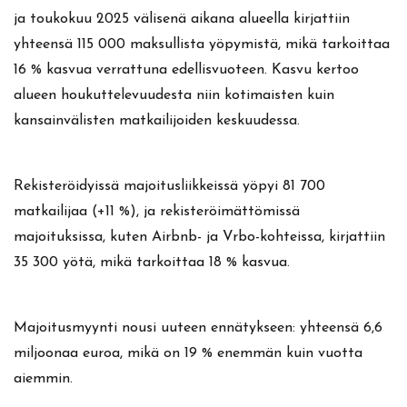
ja toukokuu 2025 välisenä aikana alueella kirjattiin
yhteensä 115 000 maksullista yöpymistä, mikä tarkoittaa
16 % kasvua verrattuna edellisvuoteen. Kasvu kertoo
alueen houkuttelevuudesta niin kotimaisten kuin
kansainvälisten matkailijoiden keskuudessa.
Rekisteröidyissä majoitusliikkeissä yöpyi 81 700
matkailijaa (+11 %), ja rekisteröimättömissä
majoituksissa, kuten Airbnb- ja Vrbo-kohteissa, kirjattiin
35 300 yötä, mikä tarkoittaa 18 % kasvua.
Majoitusmyynti nousi uuteen ennätykseen: yhteensä 6,6
miljoonaa euroa, mikä on 19 % enemmän kuin vuotta
aiemmin.