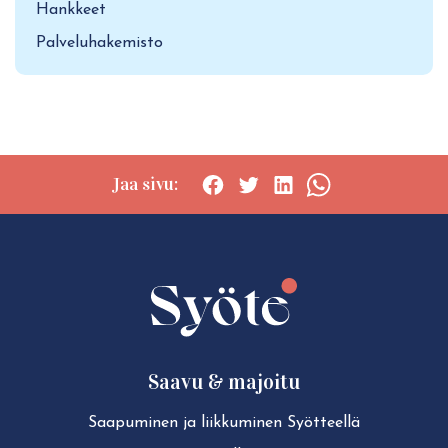
Hankkeet
Palveluhakemisto
Jaa sivu:
Social
Social
Social
Social
share:
share:
share:
share:
Facebook
Twitter
LinkedIn
WhatsApp
Saavu & majoitu
Saapuminen ja liikkuminen Syötteellä