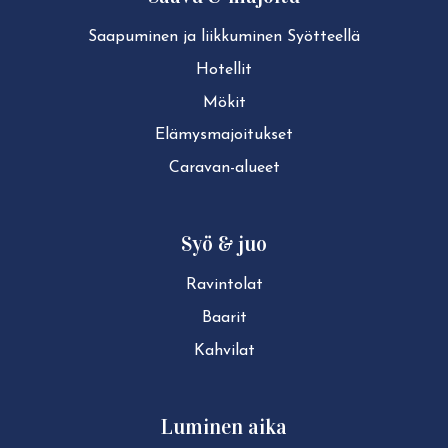
Saapuminen ja liikkuminen Syötteellä
Hotellit
Mökit
Elä­mys­ma­joi­tuk­set
Caravan-alueet
Syö & juo
Ravintolat
Baarit
Kahvilat
Luminen aika