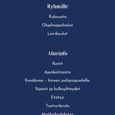
Ryhmille
Kokousta
Ohjelmapalvelut
Leirikoulut
Alueinfo
Reitit
Ajan­koh­tais­ta
Kesäloma – kiireen pohjoispuolella.
Sijainti ja kul­ku­yh­tey­det
Etätyö
Tun­tu­ri­kou­lu
Mat­kai­lu­yh­dis­tys