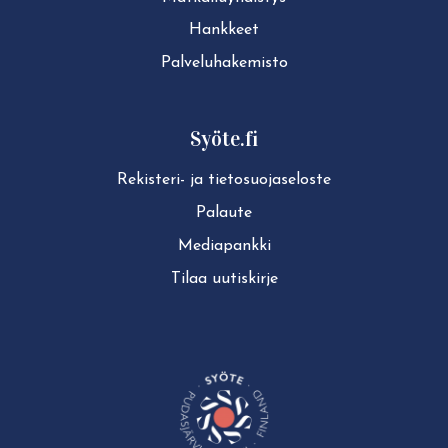
Hankkeet
Pal­ve­lu­ha­ke­mis­to
Syöte.fi
Rekisteri- ja tie­to­suo­ja­se­los­te
Palaute
Mediapankki
Tilaa uutiskirje