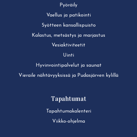
Pyöräily
Vaellus ja patikointi
Syötteen kan­sal­lis­puis­to
Kalastus, metsästys ja marjastus
Ve­siak­ti­vi­tee­tit
Uinti
Hy­vin­voin­ti­pal­ve­lut ja saunat
Vieraile näh­tä­vyyk­sis­sä ja Pudasjärven kylillä
Tapahtumat
Ta­pah­tu­ma­ka­len­te­ri
Viikko-ohjelma