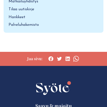
Matkailuyhdistys
Tilaa uutiskirje
Hankkeet
Palveluhakemisto
Jaa sivu:
Social
Social
Social
Social
share:
share:
share:
share:
Facebook
Twitter
LinkedIn
WhatsApp
Saavu & majoitu