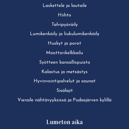
Laskettele ja lautaile
Hiihto
Tal­vi­pyö­räi­ly
Lu­mi­ken­käi­ly ja liu­ku­lu­mi­ken­käi­ly
Huskyt ja porot
Moot­to­ri­kelk­kai­lu
Syötteen kan­sal­lis­puis­to
Kalastus ja metsästys
Hy­vin­voin­ti­pal­ve­lut ja saunat
Sisälajit
Vieraile näh­tä­vyyk­sis­sä ja Pudasjärven kylillä
Lumeton aika