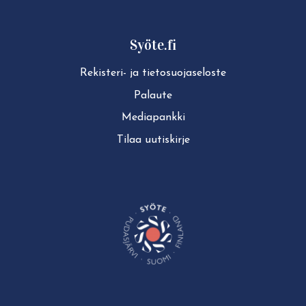
Syöte.fi
Rekisteri- ja tie­to­suo­ja­se­los­te
Palaute
Mediapankki
Tilaa uutiskirje