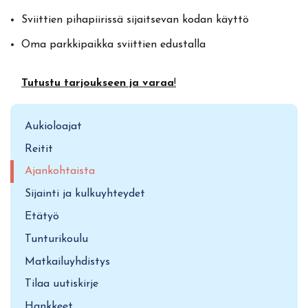
Sviittien pihapiirissä sijaitsevan kodan käyttö
Oma parkkipaikka sviittien edustalla
Tutustu tarjoukseen ja varaa
!
Aukioloajat
Reitit
Ajankohtaista
Sijainti ja kulkuyhteydet
Etätyö
Tunturikoulu
Matkailuyhdistys
Tilaa uutiskirje
Hankkeet