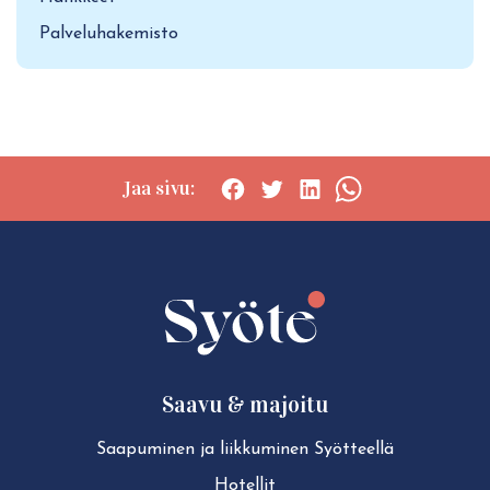
Palveluhakemisto
Jaa sivu:
Social
Social
Social
Social
share:
share:
share:
share:
Facebook
Twitter
LinkedIn
WhatsApp
Saavu & majoitu
Saapuminen ja liikkuminen Syötteellä
Hotellit