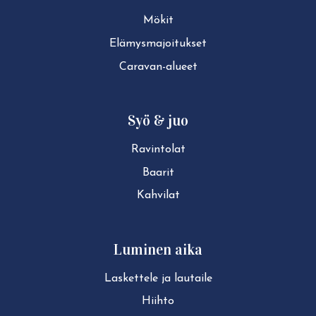
Mökit
Elä­mys­ma­joi­tuk­set
Caravan-alueet
Syö & juo
Ravintolat
Baarit
Kahvilat
Luminen aika
Laskettele ja lautaile
Hiihto