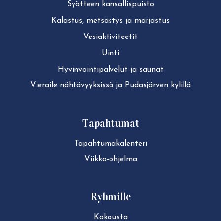
Syötteen kan­sal­lis­puis­to
Kalastus, metsästys ja marjastus
Ve­siak­ti­vi­tee­tit
Uinti
Hy­vin­voin­ti­pal­ve­lut ja saunat
Vieraile näh­tä­vyyk­sis­sä ja Pudasjärven kylillä
Tapahtumat
Ta­pah­tu­ma­ka­len­te­ri
Viikko-ohjelma
Ryhmille
Kokousta