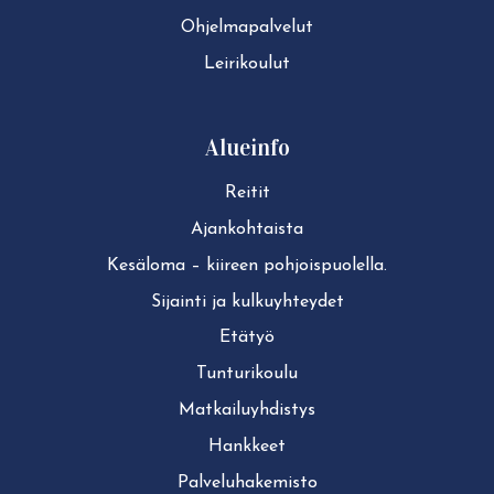
Ohjelmapalvelut
Leirikoulut
Alueinfo
Reitit
Ajan­koh­tais­ta
Kesäloma – kiireen pohjoispuolella.
Sijainti ja kul­ku­yh­tey­det
Etätyö
Tun­tu­ri­kou­lu
Mat­kai­lu­yh­dis­tys
Hankkeet
Pal­ve­lu­ha­ke­mis­to