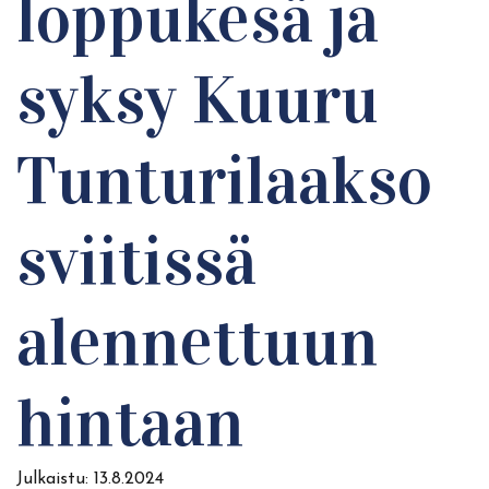
loppukesä ja
syksy Kuuru
Tunturilaakso
sviitissä
alennettuun
hintaan
Julkaistu:
13.8.2024