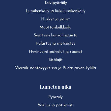
Tal­vi­pyö­räi­ly
Lu­mi­ken­käi­ly ja liu­ku­lu­mi­ken­käi­ly
Huskyt ja porot
Moot­to­ri­kelk­kai­lu
Syötteen kan­sal­lis­puis­to
Kalastus ja metsästys
Hy­vin­voin­ti­pal­ve­lut ja saunat
Sisälajit
Vieraile näh­tä­vyyk­sis­sä ja Pudasjärven kylillä
Lumeton aika
Pyöräily
Vaellus ja patikointi