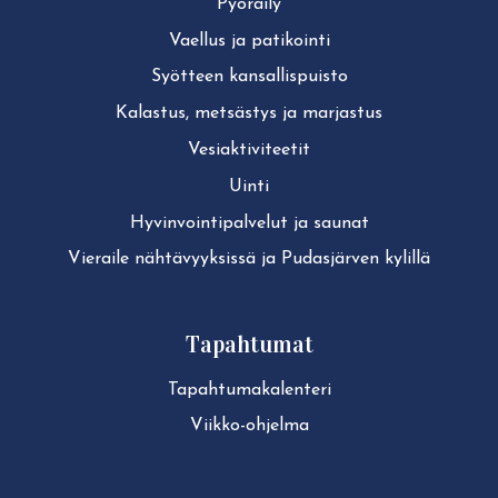
Pyöräily
Vaellus ja patikointi
Syötteen kan­sal­lis­puis­to
Kalastus, metsästys ja marjastus
Ve­siak­ti­vi­tee­tit
Uinti
Hy­vin­voin­ti­pal­ve­lut ja saunat
Vieraile näh­tä­vyyk­sis­sä ja Pudasjärven kylillä
Tapahtumat
Ta­pah­tu­ma­ka­len­te­ri
Viikko-ohjelma