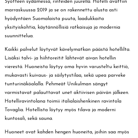
Syötteen sydämessä, rinteiden juurella. Hotelli avattiin
marraskuussa 2019 ja se on rakennettu alusta asti
hyödyntäen Suomalaista puuta, laadukkaita
yksityiskohtia, käytännöllisiä ratkaisuja ja modernia
suunnittelua.
Kaikki palvelut löytyvät kävelymatkan päästä hotellilta.
Lisäksi talvi- ja hiihtoreitit lähtevät aivan hotellin
vierestä. Huoneista löytyy oma hyvin varusteltu keittiö,
mukavasti kuivaus- ja säilytystilaa, sekä upea parveke
tunturinäköalalla. Pehmeät Unikulman sängyt
varmistavat palauttavat unet aktiivisen päivän jälkeen.
Hotelliravintolana toimii italialaishenkinen ravintola
Tovaglia. Hotellista löytyy myös tilava ja moderni
kuntosali, sekä sauna.
Huoneet ovat kahden hengen huoneita, joihin saa myös