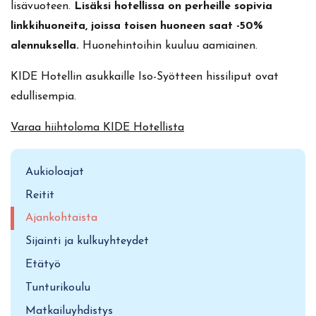
lisävuoteen.
Lisäksi hotellissa on perheille sopivia
linkkihuoneita, joissa toisen huoneen saat -50%
alennuksella.
Huonehintoihin kuuluu aamiainen.
KIDE Hotellin asukkaille Iso-Syötteen hissiliput ovat
edullisempia.
Varaa hiihtoloma KIDE Hotellista
Aukioloajat
Reitit
Ajankohtaista
Sijainti ja kulkuyhteydet
Etätyö
Tunturikoulu
Matkailuyhdistys