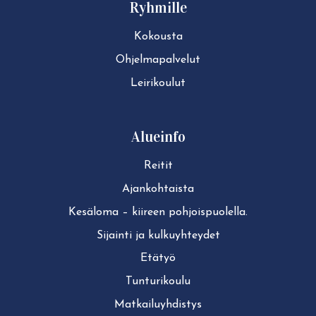
Ryhmille
Kokousta
Ohjelmapalvelut
Leirikoulut
Alueinfo
Reitit
Ajan­koh­tais­ta
Kesäloma – kiireen pohjoispuolella.
Sijainti ja kul­ku­yh­tey­det
Etätyö
Tun­tu­ri­kou­lu
Mat­kai­lu­yh­dis­tys