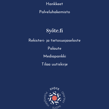
Hankkeet
Pal­ve­lu­ha­ke­mis­to
Syöte.fi
Rekisteri- ja tie­to­suo­ja­se­los­te
Palaute
Mediapankki
Tilaa uutiskirje