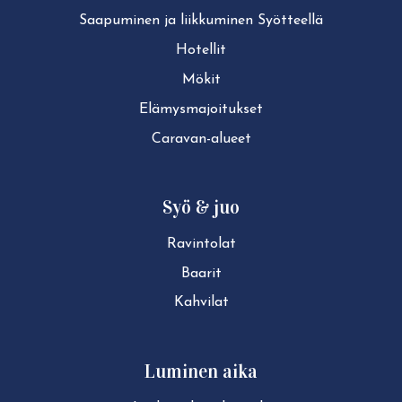
Saapuminen ja liikkuminen Syötteellä
Hotellit
Mökit
Elä­mys­ma­joi­tuk­set
Caravan-alueet
Syö & juo
Ravintolat
Baarit
Kahvilat
Luminen aika