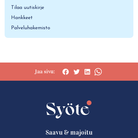
Tilaa uutiskirje
Hankkeet
Palveluhakemisto
Jaa sivu:
Social
Social
Social
Social
share:
share:
share:
share:
Facebook
Twitter
LinkedIn
WhatsApp
Saavu & majoitu