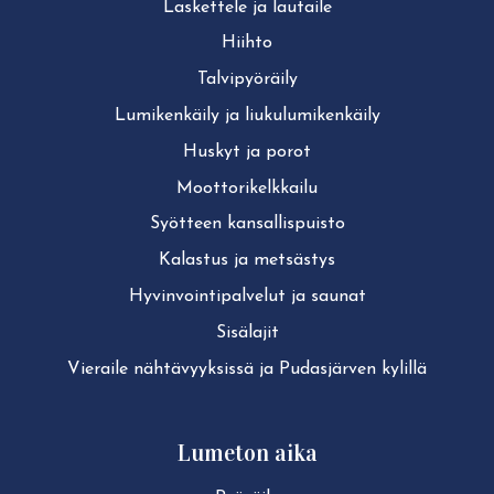
Laskettele ja lautaile
Hiihto
Tal­vi­pyö­räi­ly
Lu­mi­ken­käi­ly ja liu­ku­lu­mi­ken­käi­ly
Huskyt ja porot
Moot­to­ri­kelk­kai­lu
Syötteen kan­sal­lis­puis­to
Kalastus ja metsästys
Hy­vin­voin­ti­pal­ve­lut ja saunat
Sisälajit
Vieraile näh­tä­vyyk­sis­sä ja Pudasjärven kylillä
Lumeton aika