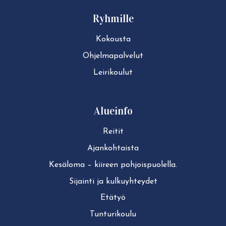
Ryhmille
Kokousta
Ohjelmapalvelut
Leirikoulut
Alueinfo
Reitit
Ajan­koh­tais­ta
Kesäloma – kiireen pohjoispuolella.
Sijainti ja kul­ku­yh­tey­det
Etätyö
Tun­tu­ri­kou­lu