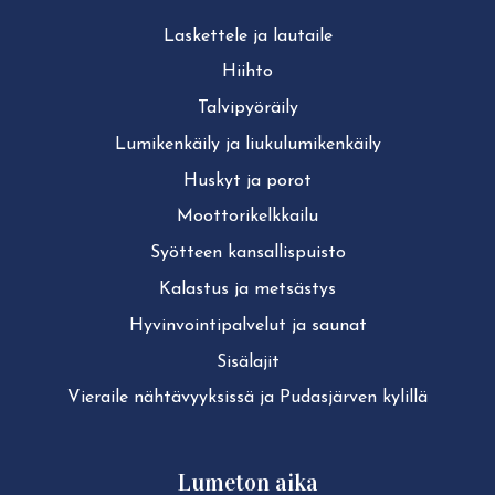
Laskettele ja lautaile
Hiihto
Tal­vi­pyö­räi­ly
Lu­mi­ken­käi­ly ja liu­ku­lu­mi­ken­käi­ly
Huskyt ja porot
Moot­to­ri­kelk­kai­lu
Syötteen kan­sal­lis­puis­to
Kalastus ja metsästys
Hy­vin­voin­ti­pal­ve­lut ja saunat
Sisälajit
Vieraile näh­tä­vyyk­sis­sä ja Pudasjärven kylillä
Lumeton aika