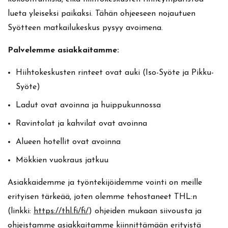
lueta yleiseksi paikaksi. Tähän ohjeeseen nojautuen
Syötteen matkailukeskus pysyy avoimena.
Palvelemme asiakkaitamme:
Hiihtokeskusten rinteet ovat auki (Iso-Syöte ja Pikku-
Syöte)
Ladut ovat avoinna ja huippukunnossa
Ravintolat ja kahvilat ovat avoinna
Alueen hotellit ovat avoinna
Mökkien vuokraus jatkuu
Asiakkaidemme ja työntekijöidemme vointi on meille
erityisen tärkeää, joten olemme tehostaneet THL:n
(linkki:
https://thl.fi/fi/
) ohjeiden mukaan siivousta ja
ohjeistamme asiakkaitamme kiinnittämään erityistä