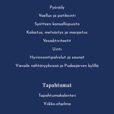
Pyöräily
Vaellus ja patikointi
Syötteen kan­sal­lis­puis­to
Kalastus, metsästys ja marjastus
Ve­siak­ti­vi­tee­tit
Uinti
Hy­vin­voin­ti­pal­ve­lut ja saunat
Vieraile näh­tä­vyyk­sis­sä ja Pudasjärven kylillä
Tapahtumat
Ta­pah­tu­ma­ka­len­te­ri
Viikko-ohjelma