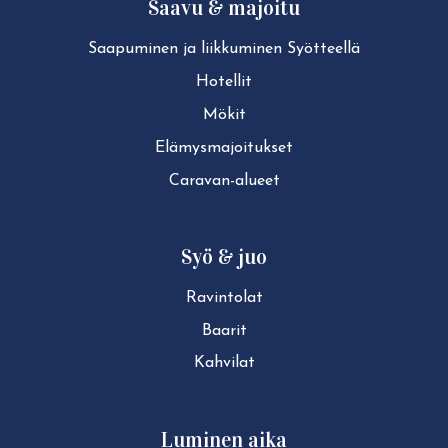
Saavu & majoitu
Saapuminen ja liikkuminen Syötteellä
Hotellit
Mökit
Elä­mys­ma­joi­tuk­set
Caravan-alueet
Syö & juo
Ravintolat
Baarit
Kahvilat
Luminen aika