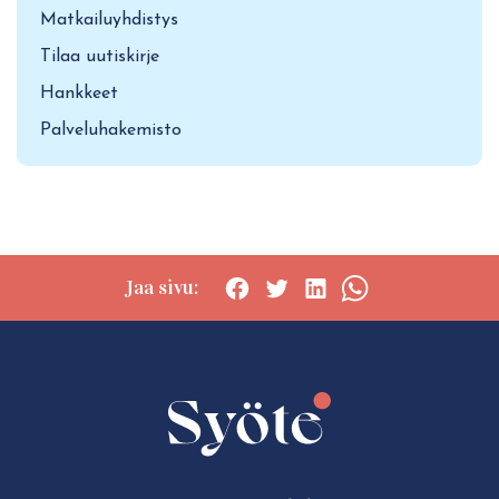
Matkailuyhdistys
Tilaa uutiskirje
Hankkeet
Palveluhakemisto
Jaa sivu:
Social
Social
Social
Social
share:
share:
share:
share:
Facebook
Twitter
LinkedIn
WhatsApp