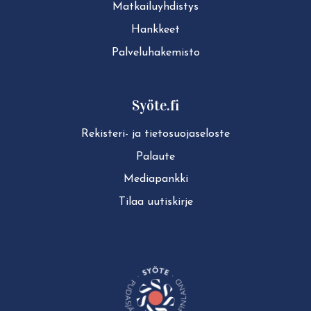
Mat­kai­lu­yh­dis­tys
Hankkeet
Pal­ve­lu­ha­ke­mis­to
Syöte.fi
Rekisteri- ja tie­to­suo­ja­se­los­te
Palaute
Mediapankki
Tilaa uutiskirje