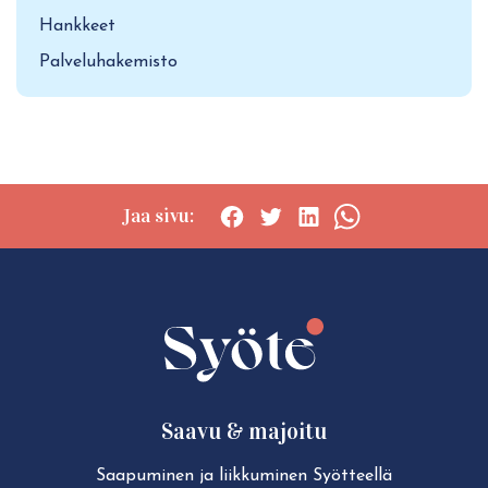
Hankkeet
Palveluhakemisto
Jaa sivu:
Social
Social
Social
Social
share:
share:
share:
share:
Facebook
Twitter
LinkedIn
WhatsApp
Saavu & majoitu
Saapuminen ja liikkuminen Syötteellä