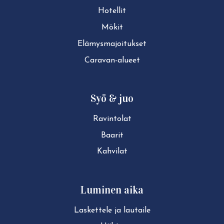
Hotellit
Mökit
Elä­mys­ma­joi­tuk­set
Caravan-alueet
Syö & juo
Ravintolat
Baarit
Kahvilat
Luminen aika
Laskettele ja lautaile