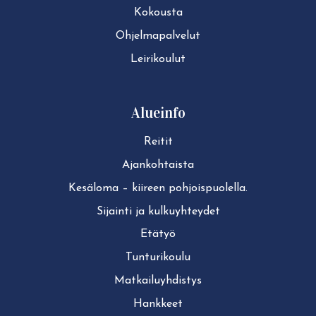
Kokousta
Ohjelmapalvelut
Leirikoulut
Alueinfo
Reitit
Ajan­koh­tais­ta
Kesäloma – kiireen pohjoispuolella.
Sijainti ja kul­ku­yh­tey­det
Etätyö
Tun­tu­ri­kou­lu
Mat­kai­lu­yh­dis­tys
Hankkeet