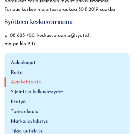
Varaukset tarjoushinnoin myyntipalvelustamme!
Tarjous koskee majoitusvarauksia 30.11.2019 saakka
Syötteen keskusvaraamo
p. 08 823 400, keskusvaraamo@syote.fi
ma-pe klo 9-17
Aukioloajat
Reitit
Ajankohtaista
Sijainti ja kulkuyhteydet
Etätyö
Tunturikoulu
Matkailuyhdistys
Tilaa uutiskirje