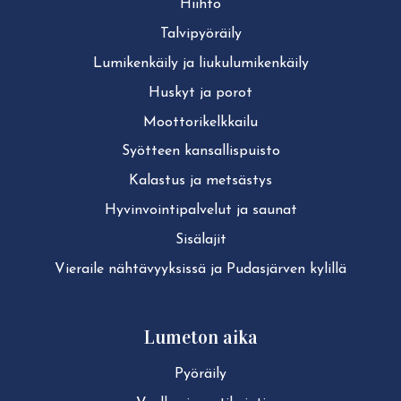
Hiihto
Tal­vi­pyö­räi­ly
Lu­mi­ken­käi­ly ja liu­ku­lu­mi­ken­käi­ly
Huskyt ja porot
Moot­to­ri­kelk­kai­lu
Syötteen kan­sal­lis­puis­to
Kalastus ja metsästys
Hy­vin­voin­ti­pal­ve­lut ja saunat
Sisälajit
Vieraile näh­tä­vyyk­sis­sä ja Pudasjärven kylillä
Lumeton aika
Pyöräily