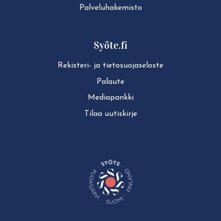
Pal­ve­lu­ha­ke­mis­to
Syöte.fi
Rekisteri- ja tie­to­suo­ja­se­los­te
Palaute
Mediapankki
Tilaa uutiskirje