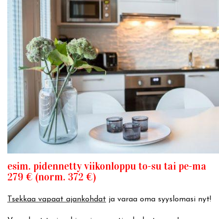
esim. pidennetty viikonloppu to-su tai pe-ma
279 € (norm. 372 €)
Tsekkaa vapaat ajankohdat
ja varaa oma syyslomasi nyt!