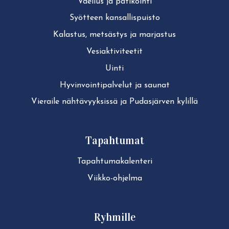
Vaellus ja patikointi
Syötteen kan­sal­lis­puis­to
Kalastus, metsästys ja marjastus
Ve­siak­ti­vi­tee­tit
Uinti
Hy­vin­voin­ti­pal­ve­lut ja saunat
Vieraile näh­tä­vyyk­sis­sä ja Pudasjärven kylillä
Tapahtumat
Ta­pah­tu­ma­ka­len­te­ri
Viikko-ohjelma
Ryhmille