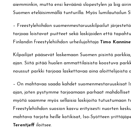
aiemminkin, mutta ensi keväänä slopestylen ja big air
Suomen eteläisimmällä tunturilla. Myös lumilautailun SM-
– Freestylehiihdon suomenmestaruuskilpailut järjestetää
tarjoaa loistavat puitteet sekä laskijoiden että tapah
Finlandin freestylehiihdon urheilujohtaja
Timo Kannin
Kilpailijat pääsevät laskemaan Suomen pisintä parkkia
ajan. Siitä pitää huolen ammattilaisista koostuva park
noussut parkki tarjoaa laskettavaa aina aloittelijoista a
– On mahtavaa saada kahdet suomenmestaruuskisat Iso-
ajan, joten pystymme tarjoamaan parhaat mahdolliset 
myötä saamme myös sellaisia laskijoita tutustumaan tunt
Freestylehiihdon suosion kasvu erityisesti nuorten kesk
mahtava tarjota heille kotikisat, Iso-Syötteen yrittäj
Terentjeff
iloitsee.