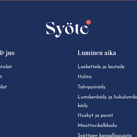
share:
share:
share:
share:
Facebook
Twitter
LinkedIn
WhatsApp
& juo
Luminen aika
tolat
Laskettele ja lautaile
t
Hiihto
lat
Tal­vi­pyö­räi­ly
Lu­mi­ken­käi­ly ja liu­ku­lu­mi­
käi­ly
Huskyt ja porot
Moot­to­ri­kelk­kai­lu
Syötteen kan­sal­lis­puis­to