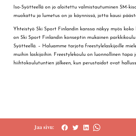
Iso-Syötteellä on jo aloitettu valmistautuminen SM-ki
muokattu ja lumetus on jo käynnissä, jotta kausi pää
Yhteistyö Ski Sport Finlandin kanssa näkyy myös koko 
on Ski Sport Finlandin konseptin mukainen parkkikoulu kai
Syötteellä. – Haluamme tarjota freestylelaskijoille mi
muihin laskijoihin. Freestylekoulu on luonnollinen tapa 
hiihtokoulutuntien jälkeen, kun perustaidot ovat hallus
Jaa sivu:
Social
Social
Social
Social