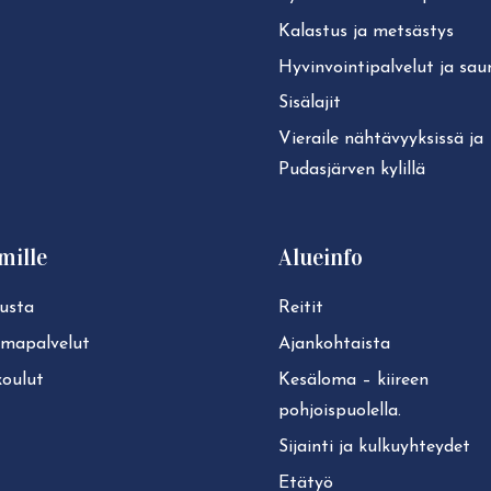
Kalastus ja metsästys
Hy­vin­voin­ti­pal­ve­lut ja sa
Sisälajit
Vieraile näh­tä­vyyk­sis­sä ja
Pudasjärven kylillä
mille
Alueinfo
usta
Reitit
lmapalvelut
Ajan­koh­tais­ta
koulut
Kesäloma – kiireen
pohjoispuolella.
Sijainti ja kul­ku­yh­tey­det
Etätyö