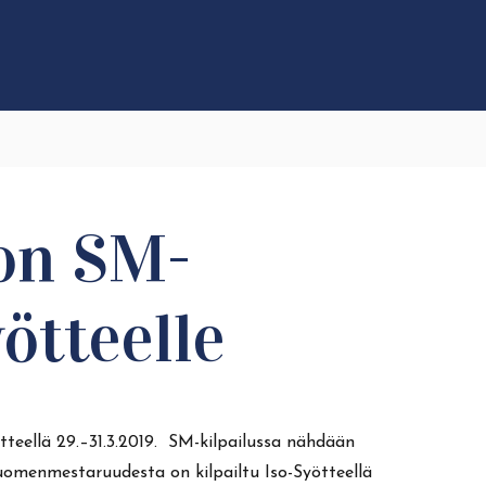
don SM-
yötteelle
teellä 29.–31.3.2019. SM-kilpailussa nähdään
suomenmestaruudesta on kilpailtu Iso-Syötteellä