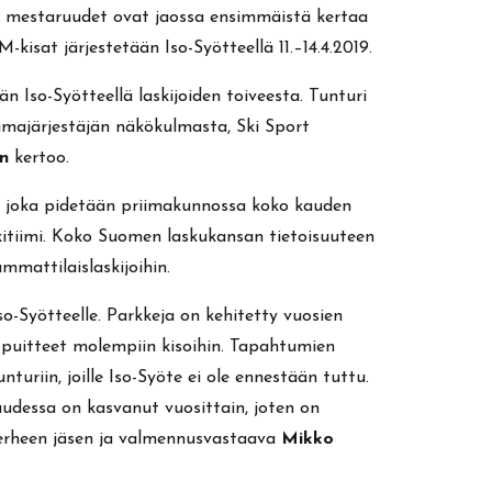
in mestaruudet ovat jaossa ensimmäistä kertaa
kisat järjestetään Iso-Syötteellä 11.–14.4.2019.
n Iso-Syötteellä laskijoiden toiveesta. Tunturi
tumajärjestäjän näkökulmasta, Ski Sport
en
kertoo.
, joka pidetään priimakunnossa koko kauden
kitiimi. Koko Suomen laskukansan tietoisuuteen
mmattilaislaskijoihin.
Syötteelle. Parkkeja on kehitetty vuosien
puitteet molempiin kisoihin. Tapahtumien
uriin, joille Iso-Syöte ei ole ennestään tuttu.
uudessa on kasvanut vuosittain, joten on
äperheen jäsen ja valmennusvastaava
Mikko