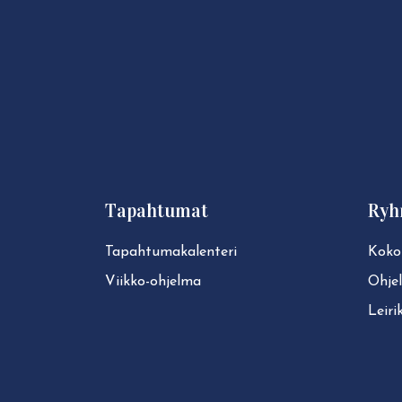
Tapahtumat
Ryh
Ta­pah­tu­ma­ka­len­te­ri
Koko
Viikko-ohjelma
Ohje
Leiri