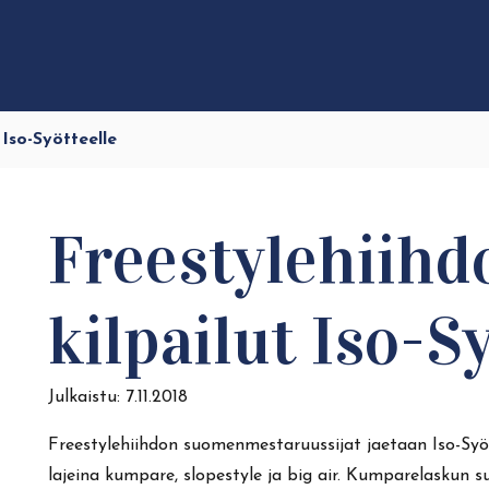
 Iso-Syötteelle
Freestylehiih
kilpailut Iso-S
Julkaistu:
7.11.2018
Freestylehiihdon suomenmestaruussijat jaetaan Iso-Syöt
lajeina kumpare, slopestyle ja big air. Kumparelaskun 