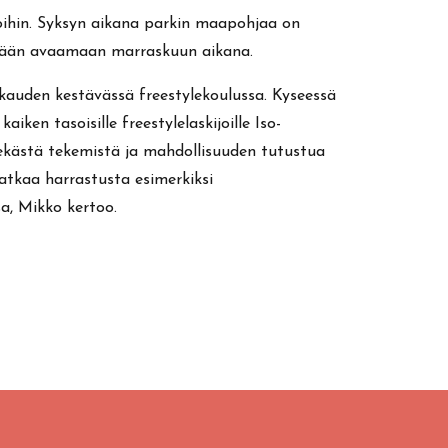
soihin. Syksyn aikana parkin maapohjaa on
stään avaamaan marraskuun aikana.
kauden kestävässä freestylekoulussa. Kyseessä
ken tasoisille freestylelaskijoille Iso-
elekästä tekemistä ja mahdollisuuden tutustua
jatkaa harrastusta esimerkiksi
sa, Mikko kertoo.