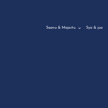
Siirry
suoraan
sisältöön
Saavu & Majoitu
Syö & juo