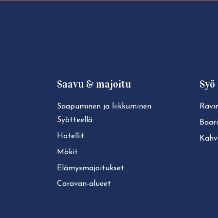
Saavu & majoitu
Syö 
Saapuminen ja liikkuminen
Ravin
Syötteellä
Baari
Hotellit
Kahvi
Mökit
Elä­mys­ma­joi­tuk­set
Caravan-alueet