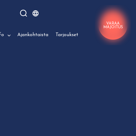
VARAA
MAJOITUS
fo
Ajankohtaista
Tarjoukset