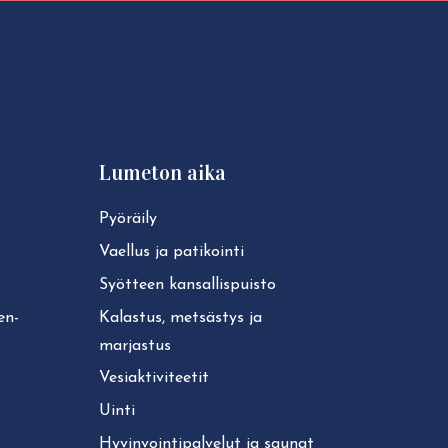
Lumeton aika
Pyöräily
Vaellus ja patikointi
Syötteen kan­sal­lis­puis­to
ken­
Kalastus, metsästys ja
marjastus
Ve­siak­ti­vi­tee­tit
Uinti
Hy­vin­voin­ti­pal­ve­lut ja saunat