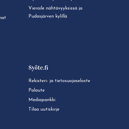
Vieraile näh­tä­vyyk­sis­sä ja
Pudasjärven kylillä
unat
Syöte.fi
Rekisteri- ja tie­to­suo­ja­se­los­te
Palaute
Mediapankki
Tilaa uutiskirje