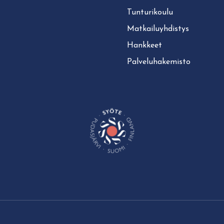
Tun­tu­ri­kou­lu
Mat­kai­lu­yh­dis­tys
Hankkeet
Pal­ve­lu­ha­ke­mis­to