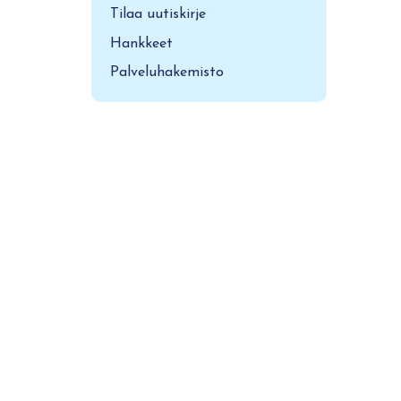
Tilaa uutiskirje
Hankkeet
Palveluhakemisto