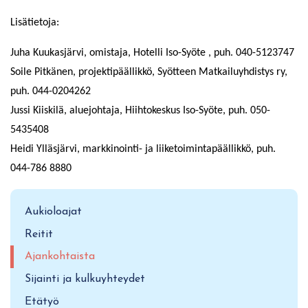
Lisätietoja:
Juha Kuukasjärvi, omistaja, Hotelli Iso-Syöte , puh. 040-5123747
Soile Pitkänen, projektipäällikkö, Syötteen Matkailuyhdistys ry,
puh. 044-0204262
Jussi Kiiskilä, aluejohtaja, Hiihtokeskus Iso-Syöte, puh. 050-
5435408
Heidi Ylläsjärvi, markkinointi- ja liiketoimintapäällikkö, puh.
044-786 8880
Aukioloajat
Reitit
Ajankohtaista
Sijainti ja kulkuyhteydet
Etätyö