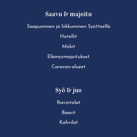
Saavu & majoitu
Saapuminen ja liikkuminen Syötteellä
Hotellit
Mökit
Elä­mys­ma­joi­tuk­set
Caravan-alueet
Syö & juo
Ravintolat
Baarit
Kahvilat