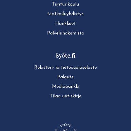
Tun­tu­ri­kou­lu
Mat­kai­lu­yh­dis­tys
Hankkeet
Pal­ve­lu­ha­ke­mis­to
Syöte.fi
Rekisteri- ja tie­to­suo­ja­se­los­te
Palaute
Mediapankki
Tilaa uutiskirje