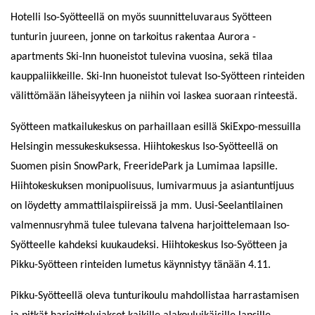
Hotelli Iso-Syötteellä on myös suunnitteluvaraus Syötteen
tunturin juureen, jonne on tarkoitus rakentaa Aurora -
apartments Ski-Inn huoneistot tulevina vuosina, sekä tilaa
kauppaliikkeille. Ski-Inn huoneistot tulevat Iso-Syötteen rinteiden
välittömään läheisyyteen ja niihin voi laskea suoraan rinteestä.
Syötteen matkailukeskus on parhaillaan esillä SkiExpo-messuilla
Helsingin messukeskuksessa. Hiihtokeskus Iso-Syötteellä on
Suomen pisin SnowPark, FreeridePark ja Lumimaa lapsille.
Hiihtokeskuksen monipuolisuus, lumivarmuus ja asiantuntijuus
on löydetty ammattilaispiireissä ja mm. Uusi-Seelantilainen
valmennusryhmä tulee tulevana talvena harjoittelemaan Iso-
Syötteelle kahdeksi kuukaudeksi. Hiihtokeskus Iso-Syötteen ja
Pikku-Syötteen rinteiden lumetus käynnistyy tänään 4.11.
Pikku-Syötteellä oleva tunturikoulu mahdollistaa harrastamisen