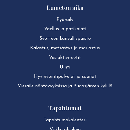
Lumeton aika
Pyöräily
Vaellus ja patikointi
Syötteen kan­sal­lis­puis­to
Kalastus, metsästys ja marjastus
Ve­siak­ti­vi­tee­tit
Uinti
Hy­vin­voin­ti­pal­ve­lut ja saunat
Vieraile näh­tä­vyyk­sis­sä ja Pudasjärven kylillä
Tapahtumat
Ta­pah­tu­ma­ka­len­te­ri
Viikko-ohjelma