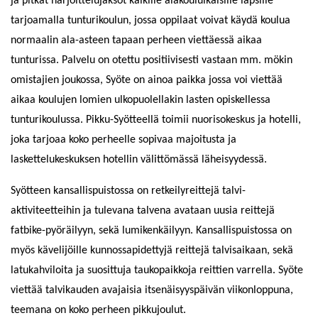
ja pitkät harjoittelujaksot kaikille alakouluikäisille lapsille
tarjoamalla tunturikoulun, jossa oppilaat voivat käydä koulua
normaalin ala-asteen tapaan perheen viettäessä aikaa
tunturissa. Palvelu on otettu positiivisesti vastaan mm. mökin
omistajien joukossa, Syöte on ainoa paikka jossa voi viettää
aikaa koulujen lomien ulkopuolellakin lasten opiskellessa
tunturikoulussa. Pikku-Syötteellä toimii nuorisokeskus ja hotelli,
joka tarjoaa koko perheelle sopivaa majoitusta ja
laskettelukeskuksen hotellin välittömässä läheisyydessä.
Syötteen kansallispuistossa on retkeilyreittejä talvi-
aktiviteetteihin ja tulevana talvena avataan uusia reittejä
fatbike-pyöräilyyn, sekä lumikenkäilyyn. Kansallispuistossa on
myös kävelijöille kunnossapidettyjä reittejä talvisaikaan, sekä
latukahviloita ja suosittuja taukopaikkoja reittien varrella. Syöte
viettää talvikauden avajaisia itsenäisyyspäivän viikonloppuna,
teemana on koko perheen pikkujoulut.