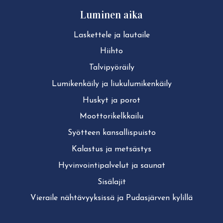
Luminen aika
Laskettele ja lautaile
Hiihto
Tal­vi­pyö­räi­ly
Lu­mi­ken­käi­ly ja liu­ku­lu­mi­ken­käi­ly
Huskyt ja porot
Moot­to­ri­kelk­kai­lu
Syötteen kan­sal­lis­puis­to
Kalastus ja metsästys
Hy­vin­voin­ti­pal­ve­lut ja saunat
Sisälajit
Vieraile näh­tä­vyyk­sis­sä ja Pudasjärven kylillä