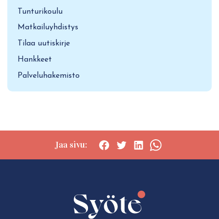
Tunturikoulu
Matkailuyhdistys
Tilaa uutiskirje
Hankkeet
Palveluhakemisto
Jaa sivu:
Social
Social
Social
Social
share:
share:
share:
share:
Facebook
Twitter
LinkedIn
WhatsApp