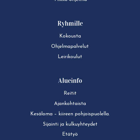
Ryhmille
Kokousta
Ohjelmapalvelut
Leirikoulut
Alueinfo
Reitit
Ajan­koh­tais­ta
Kesäloma – kiireen pohjoispuolella.
Sijainti ja kul­ku­yh­tey­det
Etätyö