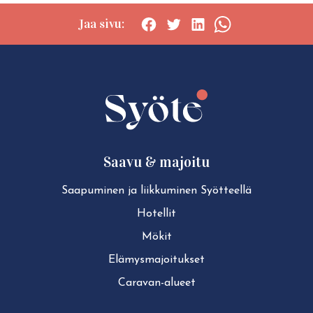
Jaa sivu:
Social
Social
Social
Social
share:
share:
share:
share:
Facebook
Twitter
LinkedIn
WhatsApp
Saavu & majoitu
Saapuminen ja liikkuminen Syötteellä
Hotellit
Mökit
Elä­mys­ma­joi­tuk­set
Caravan-alueet