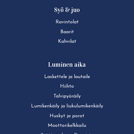
Syö & juo
Ravintolat
Baarit
Kahvilat
Luminen aika
Laskettele ja lautaile
Hiihto
Tal­vi­pyö­räi­ly
Lu­mi­ken­käi­ly ja liu­ku­lu­mi­ken­käi­ly
Huskyt ja porot
Moot­to­ri­kelk­kai­lu