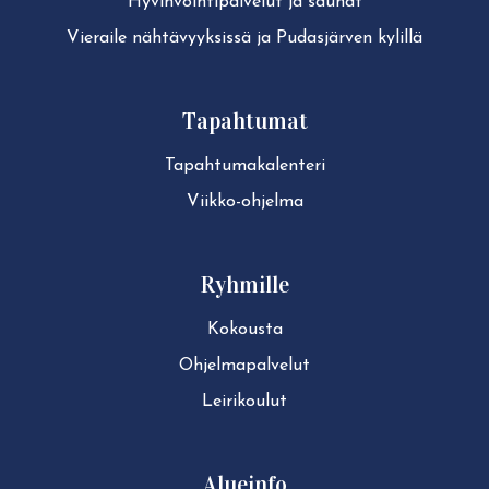
Hy­vin­voin­ti­pal­ve­lut ja saunat
Vieraile näh­tä­vyyk­sis­sä ja Pudasjärven kylillä
Tapahtumat
Ta­pah­tu­ma­ka­len­te­ri
Viikko-ohjelma
Ryhmille
Kokousta
Ohjelmapalvelut
Leirikoulut
Alueinfo