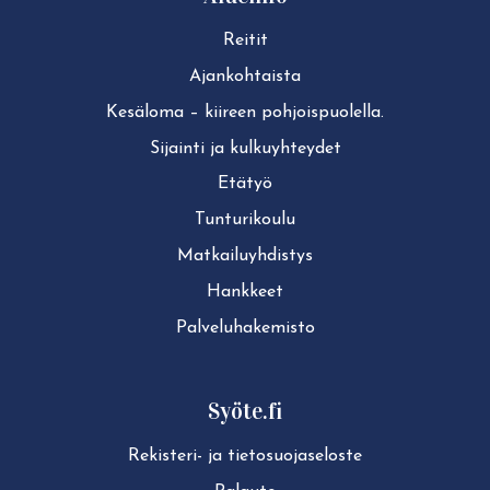
Reitit
Ajan­koh­tais­ta
Kesäloma – kiireen pohjoispuolella.
Sijainti ja kul­ku­yh­tey­det
Etätyö
Tun­tu­ri­kou­lu
Mat­kai­lu­yh­dis­tys
Hankkeet
Pal­ve­lu­ha­ke­mis­to
Syöte.fi
Rekisteri- ja tie­to­suo­ja­se­los­te