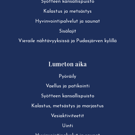
Syötteen kan­sal­lis­puis­to
Kalastus ja metsästys
Hy­vin­voin­ti­pal­ve­lut ja saunat
Sisälajit
Vieraile näh­tä­vyyk­sis­sä ja Pudasjärven kylillä
Lumeton aika
Pyöräily
Vaellus ja patikointi
Syötteen kan­sal­lis­puis­to
Kalastus, metsästys ja marjastus
Ve­siak­ti­vi­tee­tit
Uinti