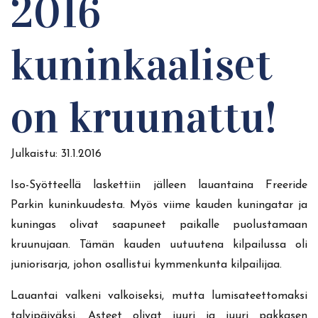
2016
kuninkaaliset
on kruunattu!
Julkaistu:
31.1.2016
Iso-Syötteellä laskettiin jälleen lauantaina Freeride
Parkin kuninkuudesta. Myös viime kauden kuningatar ja
kuningas olivat saapuneet paikalle puolustamaan
kruunujaan. Tämän kauden uutuutena kilpailussa oli
juniorisarja, johon osallistui kymmenkunta kilpailijaa.
Lauantai valkeni valkoiseksi, mutta lumisateettomaksi
talvipäiväksi. Asteet olivat juuri ja juuri pakkasen