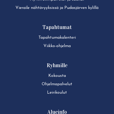
Vieraile näh­tä­vyyk­sis­sä ja Pudasjärven kylillä
Tapahtumat
Ta­pah­tu­ma­ka­len­te­ri
Viikko-ohjelma
Ryhmille
Kokousta
Ohjelmapalvelut
Leirikoulut
Alueinfo