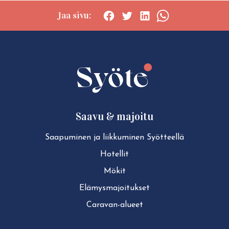
Jaa sivu:
Social
Social
Social
Social
share:
share:
share:
share:
Facebook
Twitter
LinkedIn
WhatsApp
Saavu & majoitu
Saapuminen ja liikkuminen Syötteellä
Hotellit
Mökit
Elä­mys­ma­joi­tuk­set
Caravan-alueet