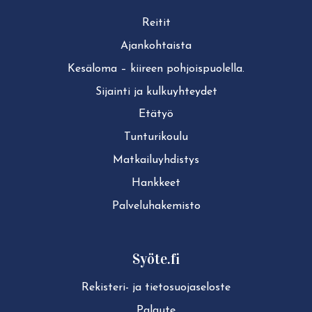
Reitit
Ajan­koh­tais­ta
Kesäloma – kiireen pohjoispuolella.
Sijainti ja kul­ku­yh­tey­det
Etätyö
Tun­tu­ri­kou­lu
Mat­kai­lu­yh­dis­tys
Hankkeet
Pal­ve­lu­ha­ke­mis­to
Syöte.fi
Rekisteri- ja tie­to­suo­ja­se­los­te
Palaute