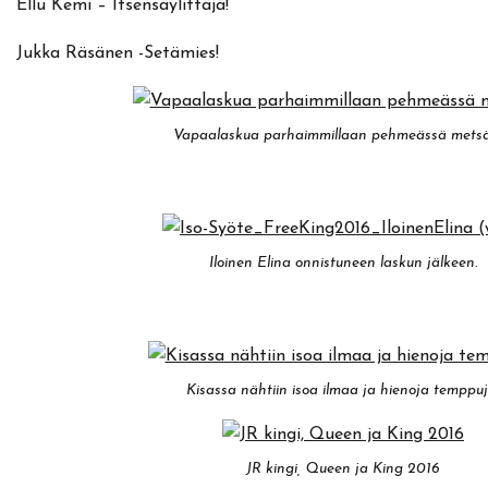
Ellu Kemi – Itsensäylittäjä!
Jukka Räsänen -Setämies!
Vapaalaskua parhaimmillaan pehmeässä mets
Iloinen Elina onnistuneen laskun jälkeen.
Kisassa nähtiin isoa ilmaa ja hienoja temppuj
JR kingi, Queen ja King 2016