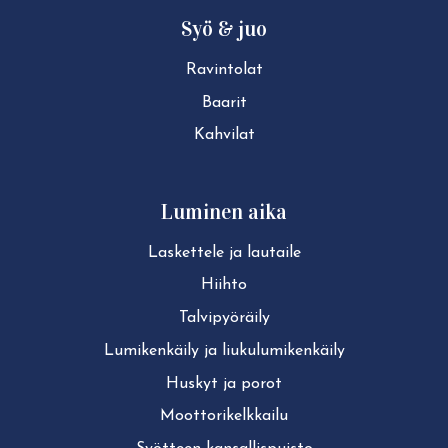
Syö & juo
Ravintolat
Baarit
Kahvilat
Luminen aika
Laskettele ja lautaile
Hiihto
Tal­vi­pyö­räi­ly
Lu­mi­ken­käi­ly ja liu­ku­lu­mi­ken­käi­ly
Huskyt ja porot
Moot­to­ri­kelk­kai­lu