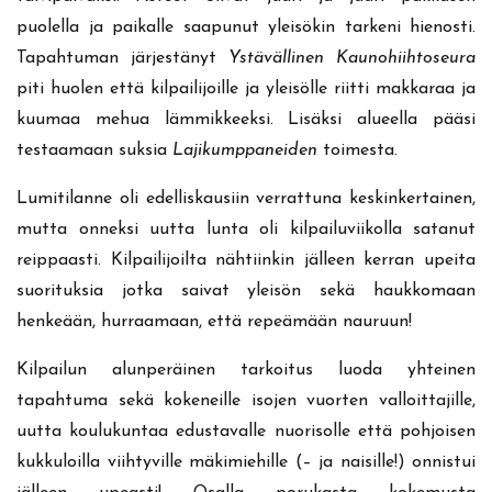
puolella ja paikalle saapunut yleisökin tarkeni hienosti.
Tapahtuman järjestänyt
Ystävällinen Kaunohiihtoseura
piti huolen että kilpailijoille ja yleisölle riitti makkaraa ja
kuumaa mehua lämmikkeeksi. Lisäksi alueella pääsi
testaamaan suksia
Lajikumppaneiden
toimesta.
Lumitilanne oli edelliskausiin verrattuna keskinkertainen,
mutta onneksi uutta lunta oli kilpailuviikolla satanut
reippaasti. Kilpailijoilta nähtiinkin jälleen kerran upeita
suorituksia jotka saivat yleisön sekä haukkomaan
henkeään, hurraamaan, että repeämään nauruun!
Kilpailun alunperäinen tarkoitus luoda yhteinen
tapahtuma sekä kokeneille isojen vuorten valloittajille,
uutta koulukuntaa edustavalle nuorisolle että pohjoisen
kukkuloilla viihtyville mäkimiehille (– ja naisille!) onnistui