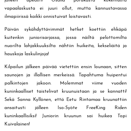
jälleen upeasti! Osalla porukasta kokemusta
vapaalaskusta ei juuri ollut, mutta kannustavassa
ilmapiirissä kaikki onnistuivat loistavasti.
Päivän sykähdyttävimmät hetket koettiin ehkäpä
kuitenkin juniorisarjassa, jossa näiltä pelottomilta
nuorilta lahjakkuuksilta nähtiin huikeita, kekseliäitä ja
hauskoja laskulinjoja!
Kilpailun jälkeen päivää vietettiin ensin lounaan, sitten
saunojen ja illallisen merkeissä. Tapahtuma huipentui
palkintojen jakoon. Molemmat viime vuoden
kuninkaalliset taistelivat kruunuistaan ja se kannatti!
Sekä Sanna Kyllönen, että Eetu Rintamaa kruunattiin
ansaitusti jälleen Iso-Syöte FreeKing Riden
kuninkaallisiksi! Juniorin kruunun sai huikea Topi
Kuivalainen!