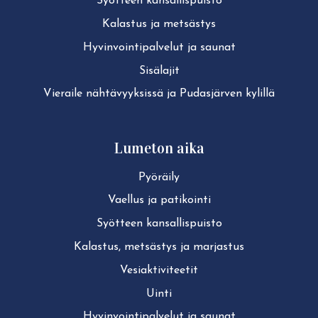
Syötteen kan­sal­lis­puis­to
Kalastus ja metsästys
Hy­vin­voin­ti­pal­ve­lut ja saunat
Sisälajit
Vieraile näh­tä­vyyk­sis­sä ja Pudasjärven kylillä
Lumeton aika
Pyöräily
Vaellus ja patikointi
Syötteen kan­sal­lis­puis­to
Kalastus, metsästys ja marjastus
Ve­siak­ti­vi­tee­tit
Uinti
Hy­vin­voin­ti­pal­ve­lut ja saunat