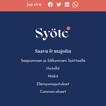
Jaa sivu:
Social
Social
Social
Social
share:
share:
share:
share:
Facebook
Twitter
LinkedIn
WhatsApp
Saavu & majoitu
Saapuminen ja liikkuminen Syötteellä
Hotellit
Mökit
Elä­mys­ma­joi­tuk­set
Caravan-alueet