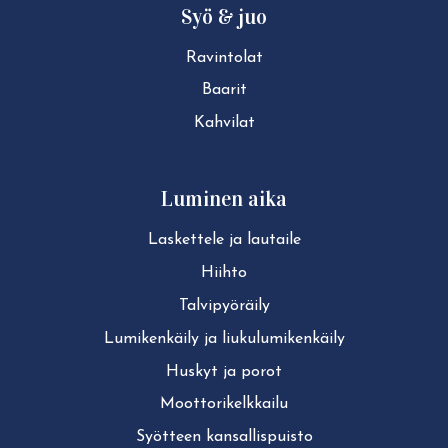
Syö & juo
Ravintolat
Baarit
Kahvilat
Luminen aika
Laskettele ja lautaile
Hiihto
Tal­vi­pyö­räi­ly
Lu­mi­ken­käi­ly ja liu­ku­lu­mi­ken­käi­ly
Huskyt ja porot
Moot­to­ri­kelk­kai­lu
Syötteen kan­sal­lis­puis­to