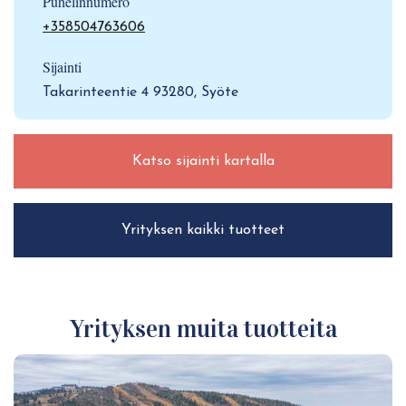
Puhelinnumero
+358504763606
Sijainti
Takarinteentie 4 93280, Syöte
Katso sijainti kartalla
Yrityksen kaikki tuotteet
Yrityksen muita tuotteita