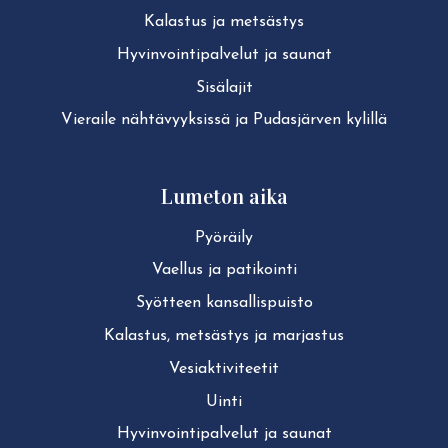
Kalastus ja metsästys
Hy­vin­voin­ti­pal­ve­lut ja saunat
Sisälajit
Vieraile näh­tä­vyyk­sis­sä ja Pudasjärven kylillä
Lumeton aika
Pyöräily
Vaellus ja patikointi
Syötteen kan­sal­lis­puis­to
Kalastus, metsästys ja marjastus
Ve­siak­ti­vi­tee­tit
Uinti
Hy­vin­voin­ti­pal­ve­lut ja saunat