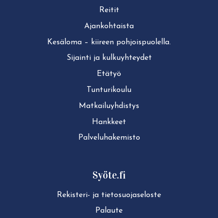
Reitit
Ajan­koh­tais­ta
Kesäloma – kiireen pohjoispuolella.
Sijainti ja kul­ku­yh­tey­det
Etätyö
Tun­tu­ri­kou­lu
Mat­kai­lu­yh­dis­tys
Hankkeet
Pal­ve­lu­ha­ke­mis­to
Syöte.fi
Rekisteri- ja tie­to­suo­ja­se­los­te
Palaute