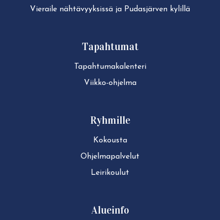
Vieraile näh­tä­vyyk­sis­sä ja Pudasjärven kylillä
Tapahtumat
Ta­pah­tu­ma­ka­len­te­ri
Viikko-ohjelma
Ryhmille
Kokousta
Ohjelmapalvelut
Leirikoulut
Alueinfo