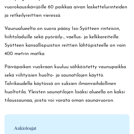
vuorokausikävijöille 60 paikkaa aivan laskettelurinteiden
ja retkeilyreittien vieressä.
Vaunualueelta on suora pääsy Iso-Syötteen rinteisiin,
hiihtoladuille sekä pyöräily-, vaellus- ja kelkkareiteille.
Syötteen kansallispuiston reittien lähtöpisteelle on vain
400 metrin matka.
Päiväpaikan vuokraan kuuluu sähköistetty vaunupaikka
sekä viihtyisien huolto- ja saunatilojen käyttö.
Talvikaudella käytössä on suksien ilmanvaihdollinen
huoltotila. Yleisten saunatilojen lisäksi alueella on kaksi
tilaussaunaa, joista voi varata oman saunavuoron.
Aukioloajat