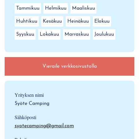
Tammikuu
Helmikuu
Maaliskuu
Huhtikuu
Kesäkuu
Heinäkuu
Elokuu
Syyskuu
Lokakuu
Marraskuu
Joulukuu
Vieraile verkkosivustolla
Yrityksen nimi
Syöte Camping
Sähköposti
syotecamping@gmail.com