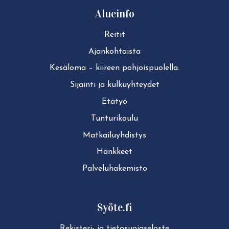
Alueinfo
Reitit
Ajan­koh­tais­ta
Kesäloma – kiireen pohjoispuolella.
Sijainti ja kul­ku­yh­tey­det
Etätyö
Tun­tu­ri­kou­lu
Mat­kai­lu­yh­dis­tys
Hankkeet
Pal­ve­lu­ha­ke­mis­to
Syöte.fi
Rekisteri- ja tie­to­suo­ja­se­los­te