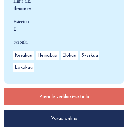
Hinta alk.
Ilmainen
Esteetön
Ei
Sesonki
Kesäkuu
Heinäkuu
Elokuu
Syyskuu
Lokakuu
Vieraile verkkosivustolla
Varaa online