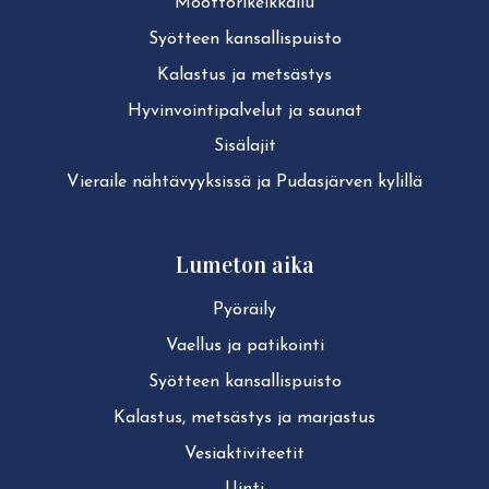
Moot­to­ri­kelk­kai­lu
Syötteen kan­sal­lis­puis­to
Kalastus ja metsästys
Hy­vin­voin­ti­pal­ve­lut ja saunat
Sisälajit
Vieraile näh­tä­vyyk­sis­sä ja Pudasjärven kylillä
Lumeton aika
Pyöräily
Vaellus ja patikointi
Syötteen kan­sal­lis­puis­to
Kalastus, metsästys ja marjastus
Ve­siak­ti­vi­tee­tit