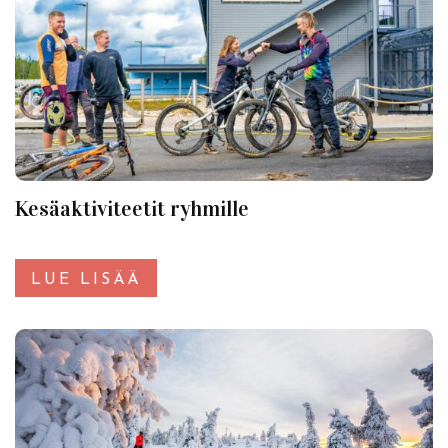
Kesäaktiviteetit ryhmille
LUE LISÄÄ