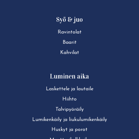
Syö & juo
Ravintolat
Baarit
Kahvilat
Luminen aika
Laskettele ja lautaile
Hiihto
Tal­vi­pyö­räi­ly
Lu­mi­ken­käi­ly ja liu­ku­lu­mi­ken­käi­ly
Huskyt ja porot