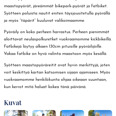
maastopyörät, järeämmät bikepark-pyörät ja fatbiket.
Syötteen poluista nautit eniten täysjousitetulla pyörällä
ja myös ”täpärit” kuuluvat valikoimaamme.
Pyöräily on koko perheen harrastus. Perheen pienimmät
aloittavat neulaspolkuretket vuokraamomme kickbikeillä.
Fatbikejä löytyy alkaen 130cm pituisille pyöräilijöille.
Vakaa fatbike on hyvä valinta maastoon myös kesällä.
Syötteen maastopyöräreitit ovat hyvin merkittyjä, joten
voit keskittyä kartan katsomisen sijaan ajamiseen. Myös
vuokraamomme henkilökunta ohjaa oikeaan suuntaan,
kun kerrot mitä haluat kokea tänä päivänä.
Kuvat