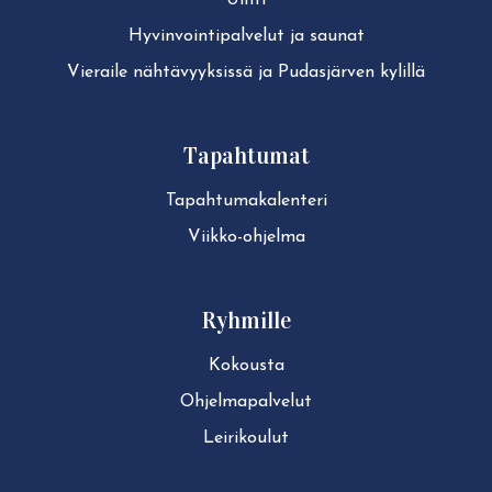
Uinti
Hy­vin­voin­ti­pal­ve­lut ja saunat
Vieraile näh­tä­vyyk­sis­sä ja Pudasjärven kylillä
Tapahtumat
Ta­pah­tu­ma­ka­len­te­ri
Viikko-ohjelma
Ryhmille
Kokousta
Ohjelmapalvelut
Leirikoulut