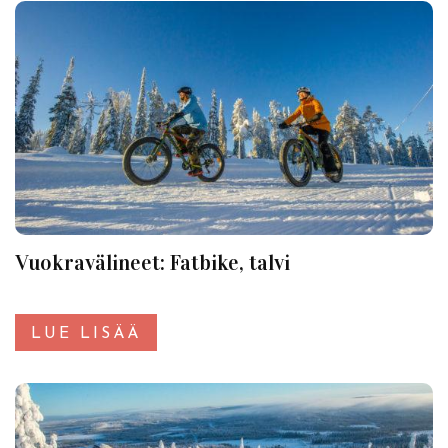
Vuokravälineet: Fatbike, talvi
LUE LISÄÄ