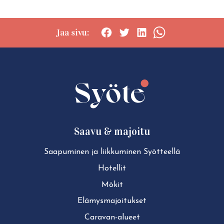
Jaa sivu:
Social
Social
Social
Social
share:
share:
share:
share:
Facebook
Twitter
LinkedIn
WhatsApp
Saavu & majoitu
Saapuminen ja liikkuminen Syötteellä
Hotellit
Mökit
Elä­mys­ma­joi­tuk­set
Caravan-alueet