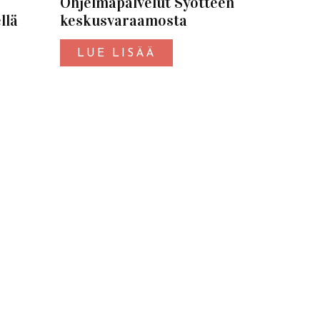
Ohjelmapalvelut Syötteen
llä
keskusvaraamosta
LUE LISÄÄ