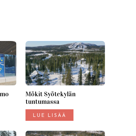
amo
Mökit Syötekylän
tuntumassa
LUE LISÄÄ