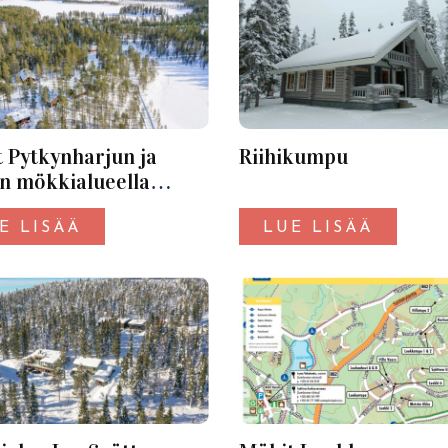
 Pytkynharjun ja
Riihikumpu
n mökkialueella
eellä
E LISÄÄ
LUE LISÄÄ