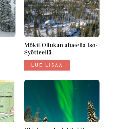
Mökit Ollukan alueella Iso-
Syötteellä
LUE LISÄÄ