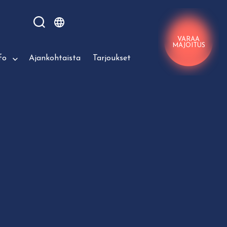
VARAA
MAJOITUS
fo
Ajankohtaista
Tarjoukset