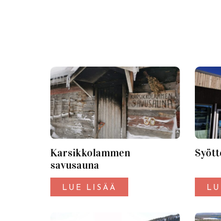
Karsikkolammen
Syött
savusauna
LUE LISÄÄ
LU