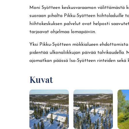
Moni Syötteen keskusvaraamon välittämästä koht
suoraan pihalta Pikku-Syötteen hiihtoladuille ta
hiihtokeskuksen palvelut ovat helposti saavutet
tarjoavat ohjelmaa lomapäiviin.
Yksi Pikku-Syötteen mökkialueen ehdottomista u
pidentää ulkonaliikkujan päivää talvikaudella. Mö
ajomatkan päässä Iso-Syötteen rinteiden sekä ka
Kuvat