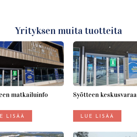
Yrityksen muita tuotteita
een matkailuinfo
Syötteen keskusvara
E LISÄÄ
LUE LISÄÄ