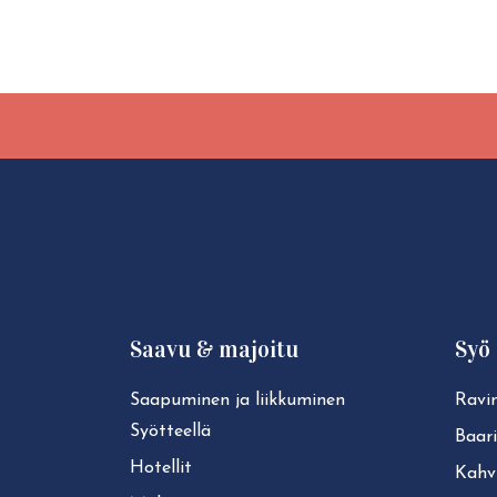
Saavu & majoitu
Syö 
Saapuminen ja liikkuminen
Ravin
Syötteellä
Baari
Hotellit
Kahvi