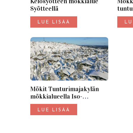
Kelosyötteen mökkialue
Mökki
Syötteellä
tuntu
LUE LISÄÄ
LU
Mökit Tunturimajakylän
mökkialueella Iso-
Syötteellä
LUE LISÄÄ