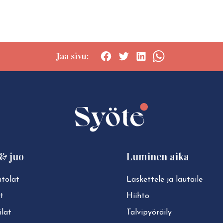
Jaa sivu:
Social
Social
Social
Social
share:
share:
share:
share:
Facebook
Twitter
LinkedIn
WhatsApp
& juo
Luminen aika
tolat
Laskettele ja lautaile
t
Hiihto
lat
Tal­vi­pyö­räi­ly