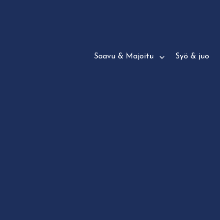
Siirry
suoraan
sisältöön
Saavu & Majoitu
Syö & juo