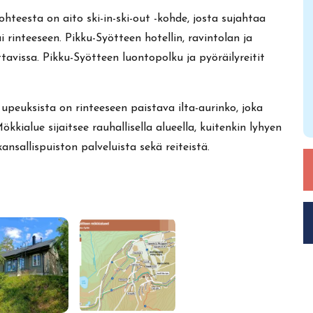
eesta on aito ski-in-ski-out -kohde, josta sujahtaa
i rinteeseen. Pikku-Syötteen hotellin, ravintolan ja
tavissa. Pikku-Syötteen luontopolku ja pyöräilyreitit
peuksista on rinteeseen paistava ilta-aurinko, joka
kkialue sijaitsee rauhallisella alueella, kuitenkin lyhyen
nsallispuiston palveluista sekä reiteistä.