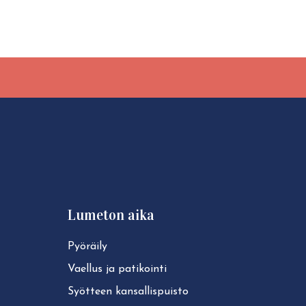
Lumeton aika
Pyöräily
Vaellus ja patikointi
Syötteen kan­sal­lis­puis­to