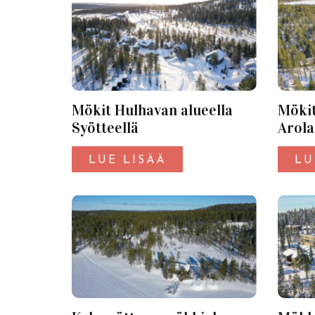
Mökit Hulhavan alueella
Mökit
Syötteellä
Arola
Syött
LUE LISÄÄ
LU