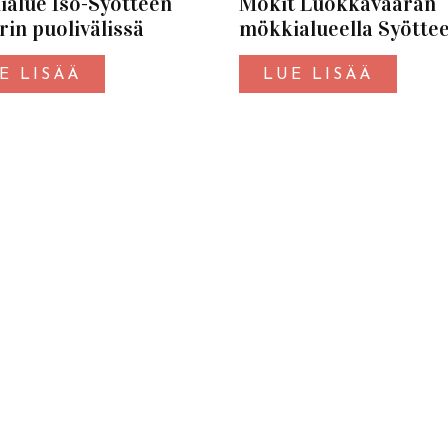
alue Iso-Syötteen
Mökit Luokkavaaran
rin puolivälissä
mökkialueella Syöttee
E LISÄÄ
LUE LISÄÄ