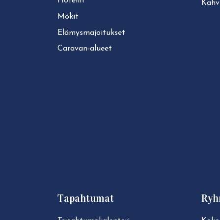
Hotellit
Kahvi
Mökit
Elä­mys­ma­joi­tuk­set
Caravan-alueet
Tapahtumat
Ryh