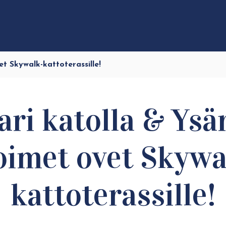
t Skywalk-kattoterassille!
ari katolla & Ysä
oimet ovet Skywa
kattoterassille!