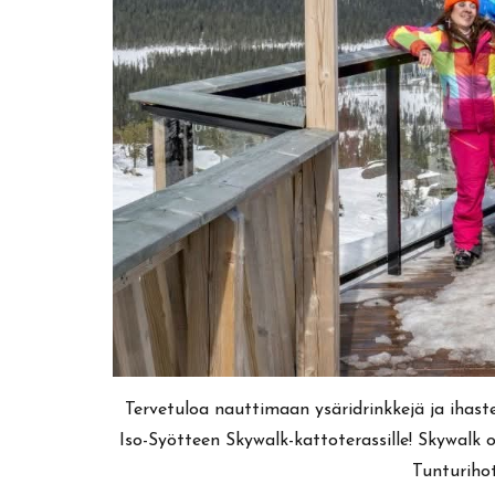
Tervetuloa nauttimaan ysäridrinkkejä ja ihast
Iso-Syötteen Skywalk-kattoterassille! Skywalk o
Tunturihot