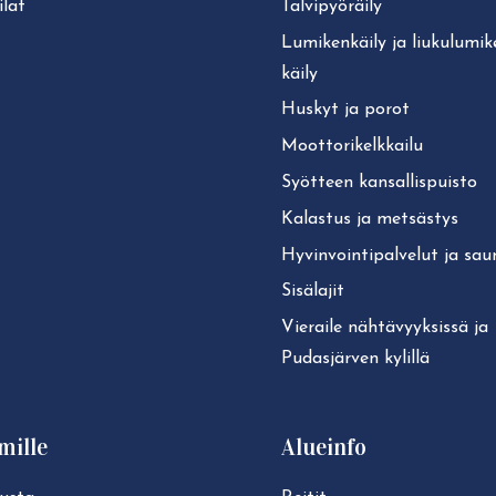
lat
Tal­vi­pyö­räi­ly
Lu­mi­ken­käi­ly ja liu­ku­lu­mi­
käi­ly
Huskyt ja porot
Moot­to­ri­kelk­kai­lu
Syötteen kan­sal­lis­puis­to
Kalastus ja metsästys
Hy­vin­voin­ti­pal­ve­lut ja sa
Sisälajit
Vieraile näh­tä­vyyk­sis­sä ja
Pudasjärven kylillä
mille
Alueinfo