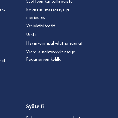
Syötteen kan­sal­lis­puis­to
ken­
Kalastus, metsästys ja
marjastus
Ve­siak­ti­vi­tee­tit
Uinti
Hy­vin­voin­ti­pal­ve­lut ja saunat
Vieraile näh­tä­vyyk­sis­sä ja
Pudasjärven kylillä
unat
Syöte.fi