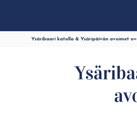
Ysäribaari katolla & Ysäripäivän avoimet ove
Ysäriba
av