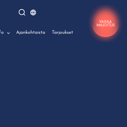
VARAA
MAJOITUS
fo
Ajankohtaista
Tarjoukset