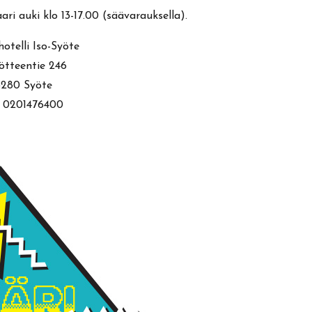
i auki klo 13-17.00 (säävarauksella).
hotelli Iso-Syöte
ötteentie 246
3280 Syöte
. 0201476400