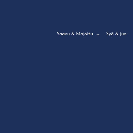
Siirry
suoraan
sisältöön
Saavu & Majoitu
Syö & juo