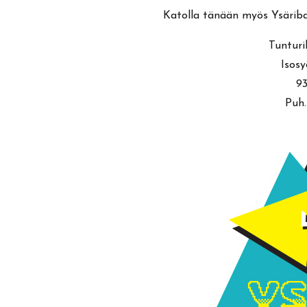
Katolla tänään myös Ysäribaar
Tunturi
Isosy
9
Puh