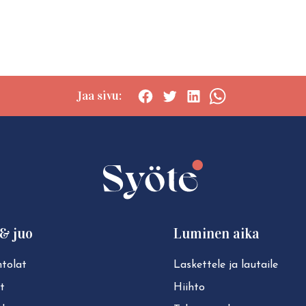
Jaa sivu:
Social
Social
Social
Social
share:
share:
share:
share:
Facebook
Twitter
LinkedIn
WhatsApp
& juo
Luminen aika
tolat
Laskettele ja lautaile
t
Hiihto