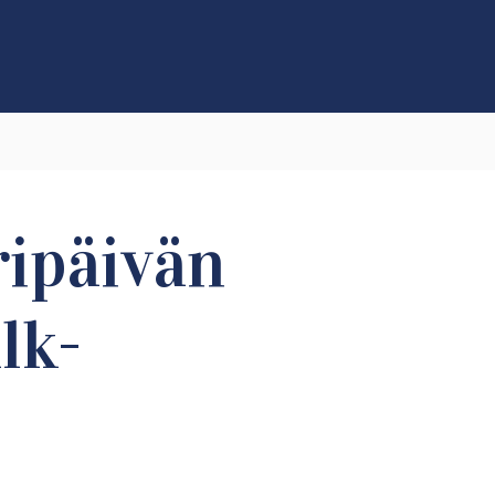
ripäivän
lk-