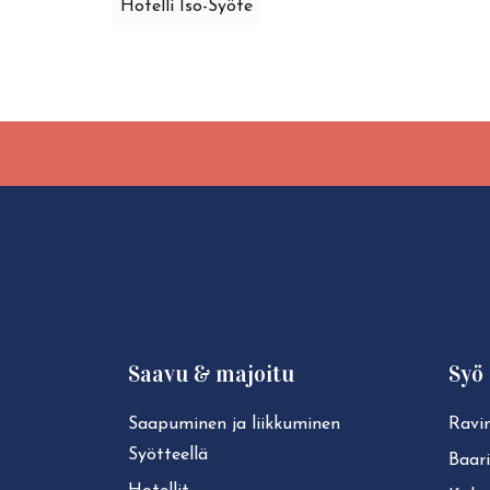
Hotelli Iso-Syöte
Saavu & majoitu
Syö 
Saapuminen ja liikkuminen
Ravin
Syötteellä
Baari