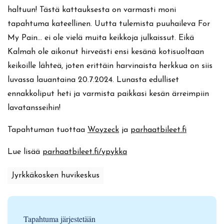
haltuun! Tästä kattauksesta on varmasti moni
tapahtuma kateellinen. Uutta tulemista puuhaileva For
My Pain… ei ole vielä muita keikkoja julkaissut. Eikä
Kalmah ole aikonut hirveästi ensi kesänä kotisuoltaan
keikoille lähteä, joten erittäin harvinaista herkkua on siis
luvassa lauantaina 20.7.2024. Lunasta edulliset
ennakkoliput heti ja varmista paikkasi kesän ärreimpiin
lavatansseihin!
Tapahtuman tuottaa
Woyzeck
ja
parhaatbileet.fi
Lue lisää
parhaatbileet.fi/ypykka
Jyrkkäkosken huvikeskus
Tapahtuma järjestetään