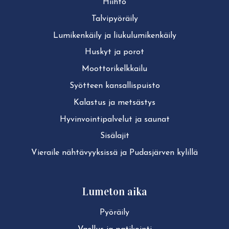
Hiihto
Tal­vi­pyö­räi­ly
Lu­mi­ken­käi­ly ja liu­ku­lu­mi­ken­käi­ly
Huskyt ja porot
Moot­to­ri­kelk­kai­lu
Syötteen kan­sal­lis­puis­to
Kalastus ja metsästys
Hy­vin­voin­ti­pal­ve­lut ja saunat
Sisälajit
Vieraile näh­tä­vyyk­sis­sä ja Pudasjärven kylillä
Lumeton aika
Pyöräily