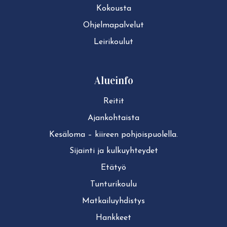
Kokousta
Ohjelmapalvelut
Leirikoulut
Alueinfo
Reitit
Ajan­koh­tais­ta
Kesäloma – kiireen pohjoispuolella.
Sijainti ja kul­ku­yh­tey­det
Etätyö
Tun­tu­ri­kou­lu
Mat­kai­lu­yh­dis­tys
Hankkeet