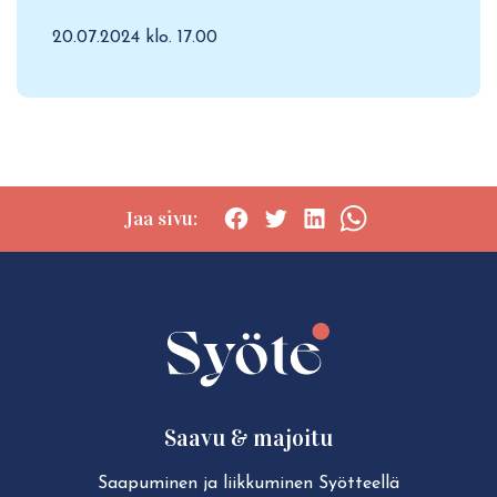
20.07.2024 klo. 17.00
Jaa sivu:
Social
Social
Social
Social
share:
share:
share:
share:
Facebook
Twitter
LinkedIn
WhatsApp
Saavu & majoitu
Saapuminen ja liikkuminen Syötteellä