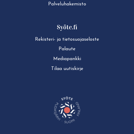
Pal­ve­lu­ha­ke­mis­to
Syöte.fi
Rekisteri- ja tie­to­suo­ja­se­los­te
Palaute
Mediapankki
Tilaa uutiskirje