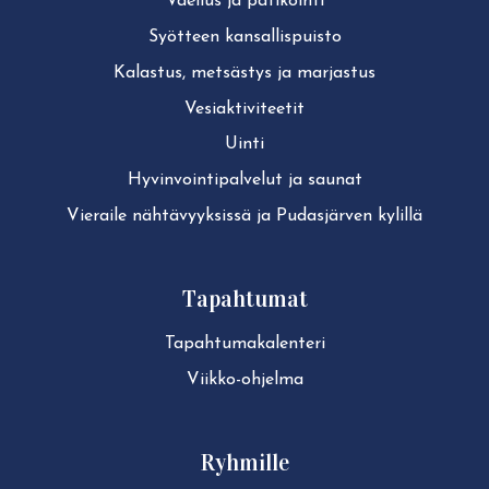
Vaellus ja patikointi
Syötteen kan­sal­lis­puis­to
Kalastus, metsästys ja marjastus
Ve­siak­ti­vi­tee­tit
Uinti
Hy­vin­voin­ti­pal­ve­lut ja saunat
Vieraile näh­tä­vyyk­sis­sä ja Pudasjärven kylillä
Tapahtumat
Ta­pah­tu­ma­ka­len­te­ri
Viikko-ohjelma
Ryhmille