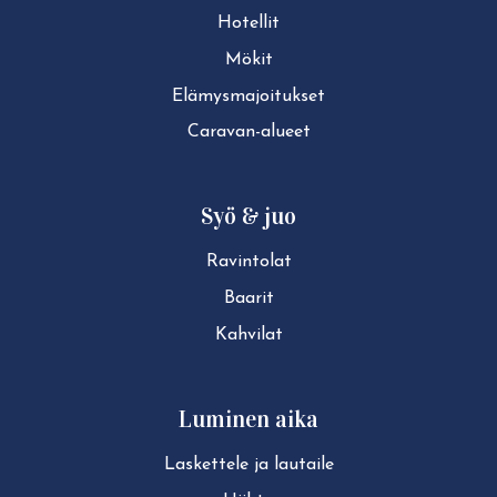
Hotellit
Mökit
Elä­mys­ma­joi­tuk­set
Caravan-alueet
Syö & juo
Ravintolat
Baarit
Kahvilat
Luminen aika
Laskettele ja lautaile