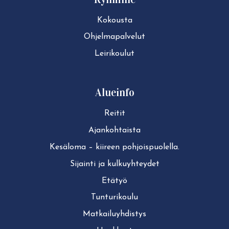
Kokousta
Ohjelmapalvelut
Leirikoulut
Alueinfo
Reitit
Ajan­koh­tais­ta
Kesäloma – kiireen pohjoispuolella.
Sijainti ja kul­ku­yh­tey­det
Etätyö
Tun­tu­ri­kou­lu
Mat­kai­lu­yh­dis­tys