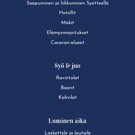
Saapuminen ja liikkuminen Syötteellä
Hotellit
Mökit
Elä­mys­ma­joi­tuk­set
Caravan-alueet
Syö & juo
Ravintolat
Baarit
Kahvilat
Luminen aika
Laskettele ja lautaile