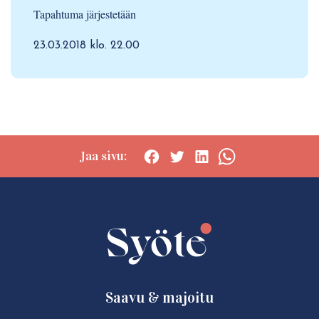
Tapahtuma järjestetään
23.03.2018 klo. 22.00
Jaa sivu:
Social
Social
Social
Social
share:
share:
share:
share:
Facebook
Twitter
LinkedIn
WhatsApp
Saavu & majoitu