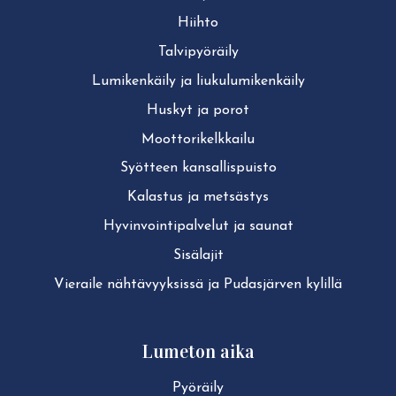
Hiihto
Tal­vi­pyö­räi­ly
Lu­mi­ken­käi­ly ja liu­ku­lu­mi­ken­käi­ly
Huskyt ja porot
Moot­to­ri­kelk­kai­lu
Syötteen kan­sal­lis­puis­to
Kalastus ja metsästys
Hy­vin­voin­ti­pal­ve­lut ja saunat
Sisälajit
Vieraile näh­tä­vyyk­sis­sä ja Pudasjärven kylillä
Lumeton aika
Pyöräily