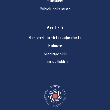
Hankkeet
Pal­ve­lu­ha­ke­mis­to
Syöte.fi
Rekisteri- ja tie­to­suo­ja­se­los­te
Palaute
Mediapankki
Tilaa uutiskirje