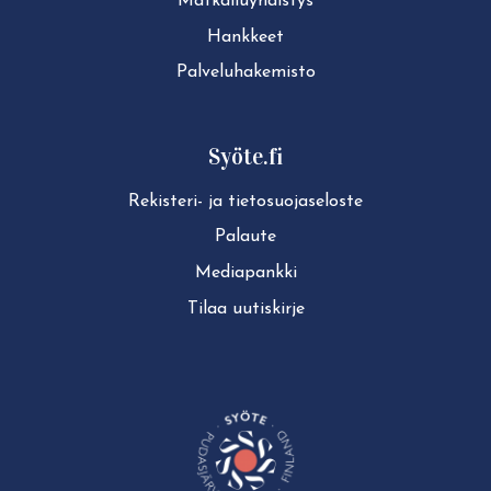
Mat­kai­lu­yh­dis­tys
Hankkeet
Pal­ve­lu­ha­ke­mis­to
Syöte.fi
Rekisteri- ja tie­to­suo­ja­se­los­te
Palaute
Mediapankki
Tilaa uutiskirje