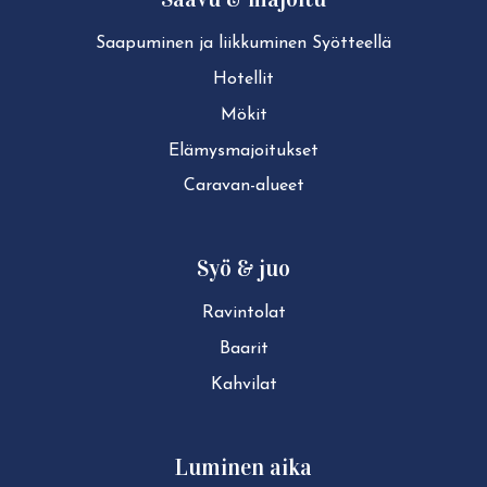
Saapuminen ja liikkuminen Syötteellä
Hotellit
Mökit
Elä­mys­ma­joi­tuk­set
Caravan-alueet
Syö & juo
Ravintolat
Baarit
Kahvilat
Luminen aika