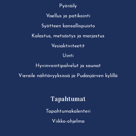
Pyöräily
Vaellus ja patikointi
Syötteen kan­sal­lis­puis­to
Kalastus, metsästys ja marjastus
Ve­siak­ti­vi­tee­tit
Uinti
Hy­vin­voin­ti­pal­ve­lut ja saunat
Vieraile näh­tä­vyyk­sis­sä ja Pudasjärven kylillä
Tapahtumat
Ta­pah­tu­ma­ka­len­te­ri
Viikko-ohjelma