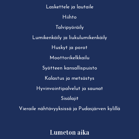
Laskettele ja lautaile
Hiihto
Tal­vi­pyö­räi­ly
Lu­mi­ken­käi­ly ja liu­ku­lu­mi­ken­käi­ly
Huskyt ja porot
Moot­to­ri­kelk­kai­lu
Syötteen kan­sal­lis­puis­to
Kalastus ja metsästys
Hy­vin­voin­ti­pal­ve­lut ja saunat
Sisälajit
Vieraile näh­tä­vyyk­sis­sä ja Pudasjärven kylillä
Lumeton aika