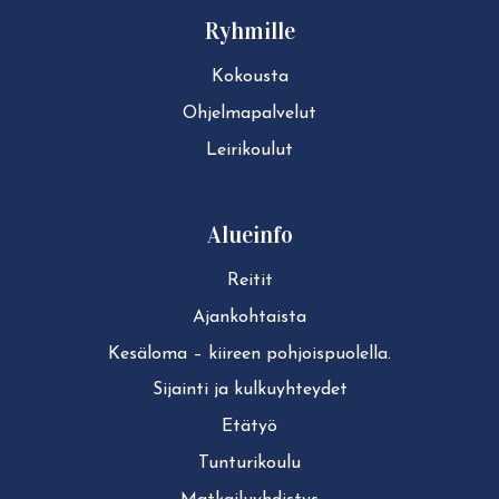
Ryhmille
Kokousta
Ohjelmapalvelut
Leirikoulut
Alueinfo
Reitit
Ajan­koh­tais­ta
Kesäloma – kiireen pohjoispuolella.
Sijainti ja kul­ku­yh­tey­det
Etätyö
Tun­tu­ri­kou­lu