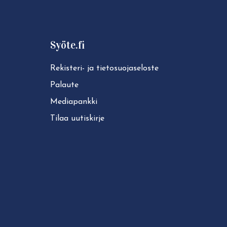
Syöte.fi
Rekisteri- ja tie­to­suo­ja­se­los­te
Palaute
Mediapankki
Tilaa uutiskirje