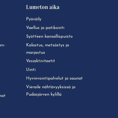
Lumeton aika
Pyöräily
Vaellus ja patikointi
Syötteen kan­sal­lis­puis­to
ken­
Kalastus, metsästys ja
marjastus
Ve­siak­ti­vi­tee­tit
Uinti
Hy­vin­voin­ti­pal­ve­lut ja saunat
Vieraile näh­tä­vyyk­sis­sä ja
Pudasjärven kylillä
unat