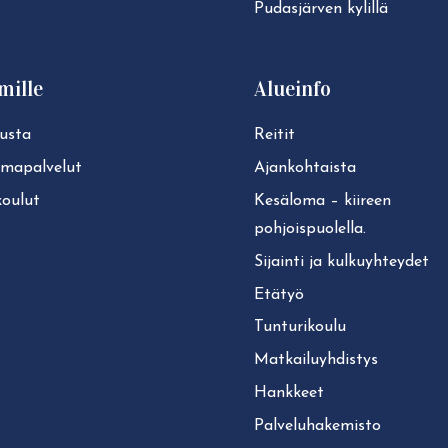
Pudasjärven kylillä
mille
Alueinfo
usta
Reitit
lmapalvelut
Ajan­koh­tais­ta
koulut
Kesäloma – kiireen
pohjoispuolella.
Sijainti ja kul­ku­yh­tey­det
Etätyö
Tun­tu­ri­kou­lu
Mat­kai­lu­yh­dis­tys
Hankkeet
Pal­ve­lu­ha­ke­mis­to