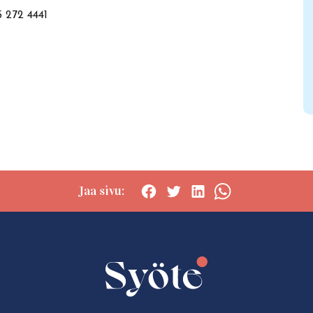
5 272 4441
Jaa sivu:
Social
Social
Social
Social
share:
share:
share:
share:
Facebook
Twitter
LinkedIn
WhatsApp