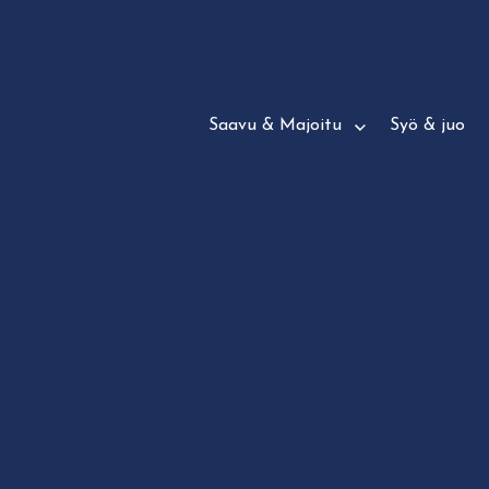
Siirry
suoraan
sisältöön
Saavu & Majoitu
Syö & juo