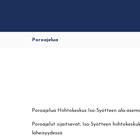
Poroajelua
Poroajelua Hiihtokeskus Iso-Syötteen ala-asemall
Poroajelut sijaitsevat, Iso-Syötteen hiihtokes
läheisyydessä.