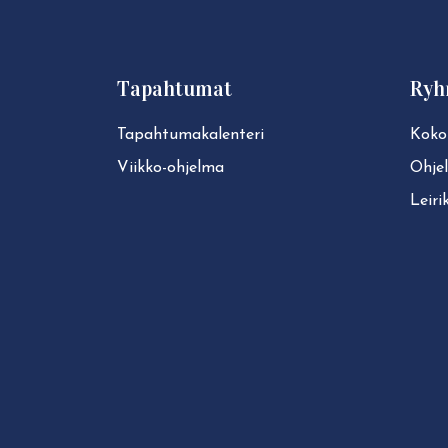
Tapahtumat
Ryh
Ta­pah­tu­ma­ka­len­te­ri
Koko
Viikko-ohjelma
Ohje
Leiri