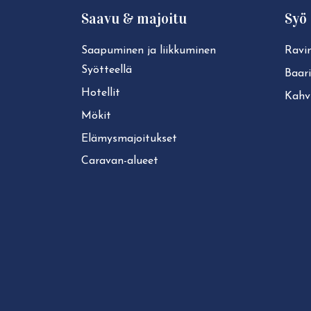
Saavu & majoitu
Syö 
Saapuminen ja liikkuminen
Ravin
Syötteellä
Baari
Hotellit
Kahvi
Mökit
Elä­mys­ma­joi­tuk­set
Caravan-alueet