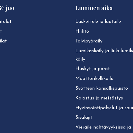
& juo
Luminen aika
tolat
Laskettele ja lautaile
t
Hiihto
lat
Tal­vi­pyö­räi­ly
Lu­mi­ken­käi­ly ja liu­ku­lu­mi­
käi­ly
Huskyt ja porot
Moot­to­ri­kelk­kai­lu
Syötteen kan­sal­lis­puis­to
Kalastus ja metsästys
Hy­vin­voin­ti­pal­ve­lut ja sa
Sisälajit
Vieraile näh­tä­vyyk­sis­sä ja