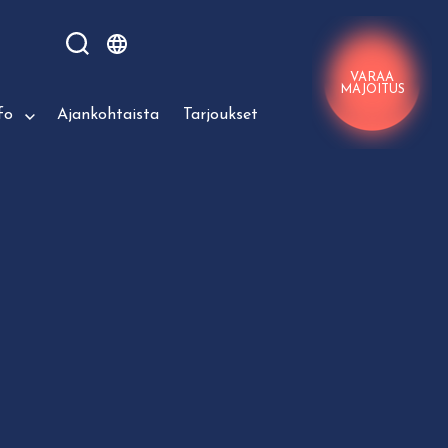
VARAA
MAJOITUS
fo
Ajankohtaista
Tarjoukset