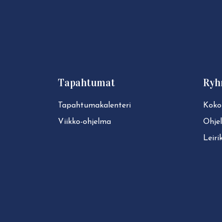
Tapahtumat
Ryh
Ta­pah­tu­ma­ka­len­te­ri
Koko
Viikko-ohjelma
Ohje
Leiri