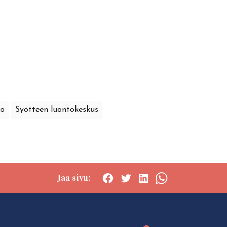
to
Syötteen luontokeskus
Jaa sivu:
Social
Social
Social
Social
share:
share:
share:
share:
Facebook
Twitter
LinkedIn
WhatsApp