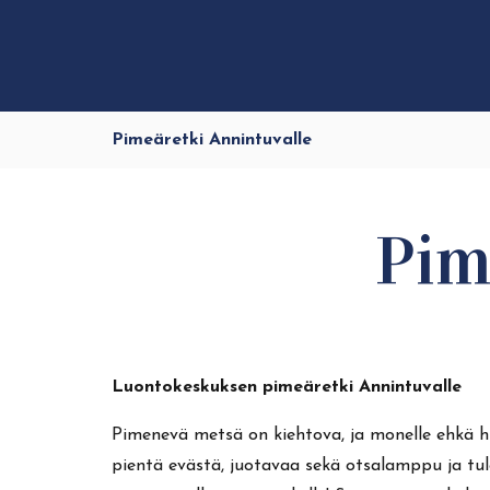
Pimeäretki Annintuvalle
Pim
Luontokeskuksen pimeäretki Annintuvalle
Pimenevä metsä on kiehtova, ja monelle ehkä h
pientä evästä, juotavaa sekä otsalamppu ja t