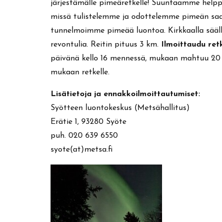
järjestämälle pimeäretkelle! Suuntaamme helpp
missä tulistelemme ja odottelemme pimeän saap
tunnelmoimme pimeää luontoa. Kirkkaalla sääl
revontulia. Reitin pituus 3 km.
Ilmoittaudu ret
päivänä kello 16 mennessä, mukaan mahtuu 20 h
mukaan retkelle.
Lisätietoja ja ennakkoilmoittautumiset:
Syötteen luontokeskus (Metsähallitus)
Erätie 1, 93280 Syöte
puh. 020 639 6550
syote(at)metsa.fi