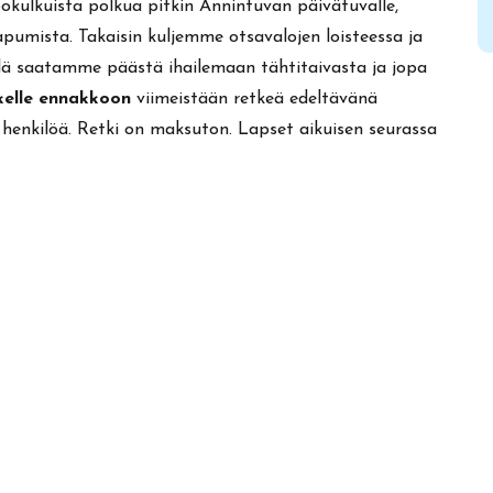
okulkuista polkua pitkin Annintuvan päivätuvalle,
umista. Takaisin kuljemme otsavalojen loisteessa ja
lä saatamme päästä ihailemaan tähtitaivasta ja jopa
kelle ennakkoon
viimeistään retkeä edeltävänä
enkilöä. Retki on maksuton. Lapset aikuisen seurassa