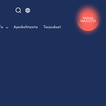
VARAA
MAJOITUS
fo
Ajankohtaista
Tarjoukset