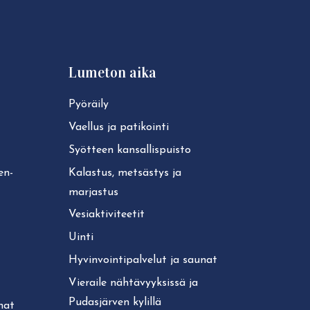
Lumeton aika
Pyöräily
Vaellus ja patikointi
Syötteen kan­sal­lis­puis­to
ken­
Kalastus, metsästys ja
marjastus
Ve­siak­ti­vi­tee­tit
Uinti
Hy­vin­voin­ti­pal­ve­lut ja saunat
Vieraile näh­tä­vyyk­sis­sä ja
Pudasjärven kylillä
unat