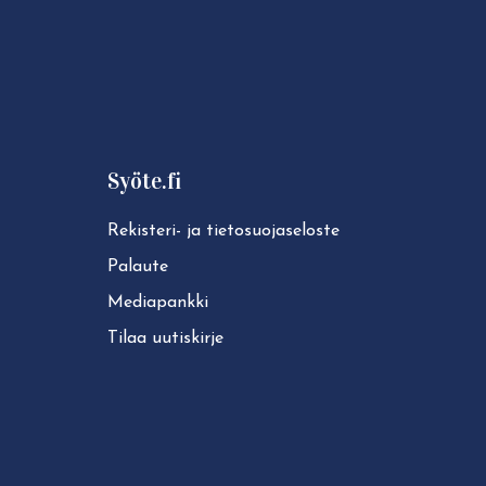
Syöte.fi
Rekisteri- ja tie­to­suo­ja­se­los­te
Palaute
Mediapankki
Tilaa uutiskirje