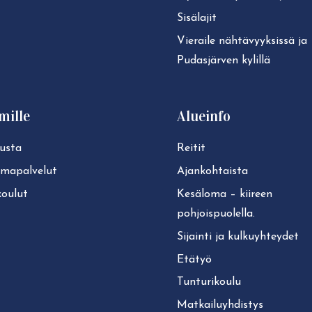
Sisälajit
Vieraile näh­tä­vyyk­sis­sä ja
Pudasjärven kylillä
mille
Alueinfo
usta
Reitit
lmapalvelut
Ajan­koh­tais­ta
koulut
Kesäloma – kiireen
pohjoispuolella.
Sijainti ja kul­ku­yh­tey­det
Etätyö
Tun­tu­ri­kou­lu
Mat­kai­lu­yh­dis­tys