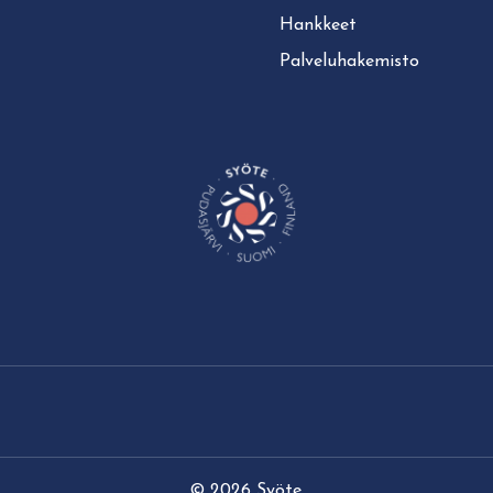
Hankkeet
Pal­ve­lu­ha­ke­mis­to
© 2026 Syöte.