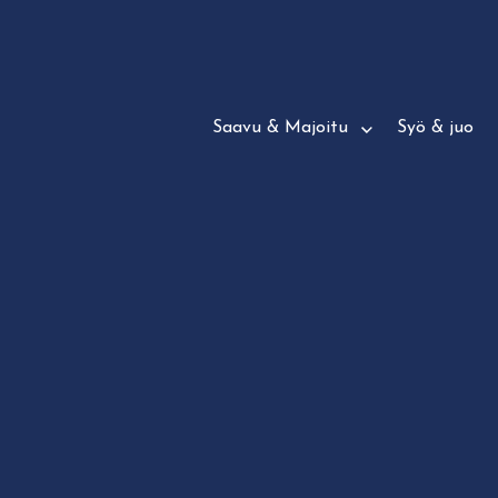
Siirry
suoraan
sisältöön
Saavu & Majoitu
Syö & juo