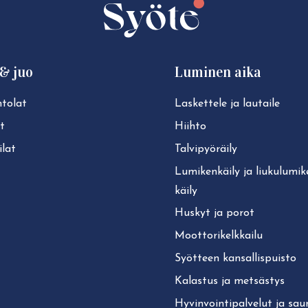
& juo
Luminen aika
tolat
Laskettele ja lautaile
t
Hiihto
lat
Tal­vi­pyö­räi­ly
Lu­mi­ken­käi­ly ja liu­ku­lu­mi­
käi­ly
Huskyt ja porot
Moot­to­ri­kelk­kai­lu
Syötteen kan­sal­lis­puis­to
Kalastus ja metsästys
Hy­vin­voin­ti­pal­ve­lut ja sa