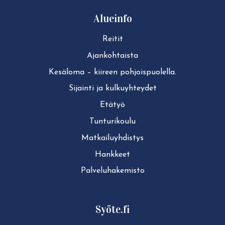
Alueinfo
Reitit
Ajan­koh­tais­ta
Kesäloma – kiireen pohjoispuolella.
Sijainti ja kul­ku­yh­tey­det
Etätyö
Tun­tu­ri­kou­lu
Mat­kai­lu­yh­dis­tys
Hankkeet
Pal­ve­lu­ha­ke­mis­to
Syöte.fi