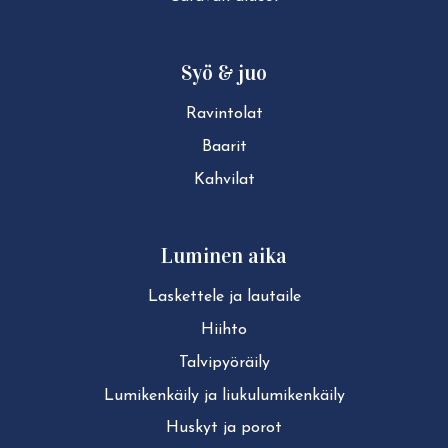
Syö & juo
Ravintolat
Baarit
Kahvilat
Luminen aika
Laskettele ja lautaile
Hiihto
Tal­vi­pyö­räi­ly
Lu­mi­ken­käi­ly ja liu­ku­lu­mi­ken­käi­ly
Huskyt ja porot