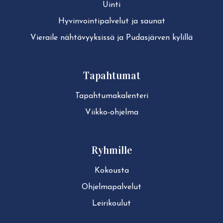
Uinti
Hy­vin­voin­ti­pal­ve­lut ja saunat
Vieraile näh­tä­vyyk­sis­sä ja Pudasjärven kylillä
Tapahtumat
Ta­pah­tu­ma­ka­len­te­ri
Viikko-ohjelma
Ryhmille
Kokousta
Ohjelmapalvelut
Leirikoulut