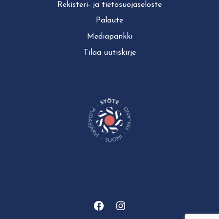
Rekisteri- ja tie­to­suo­ja­se­los­te
Palaute
Mediapankki
Tilaa uutiskirje