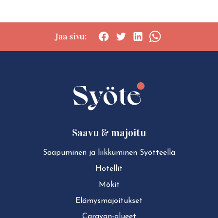
Jaa sivu:
Social
Social
Social
Social
share:
share:
share:
share:
Facebook
Twitter
LinkedIn
WhatsApp
Saavu & majoitu
Saapuminen ja liikkuminen Syötteellä
Hotellit
Mökit
Elä­mys­ma­joi­tuk­set
Caravan-alueet