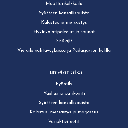
Moot­to­ri­kelk­kai­lu
Syötteen kan­sal­lis­puis­to
Kalastus ja metsästys
Hy­vin­voin­ti­pal­ve­lut ja saunat
Sisälajit
Vieraile näh­tä­vyyk­sis­sä ja Pudasjärven kylillä
Lumeton aika
Pyöräily
Vaellus ja patikointi
Syötteen kan­sal­lis­puis­to
Kalastus, metsästys ja marjastus
Ve­siak­ti­vi­tee­tit