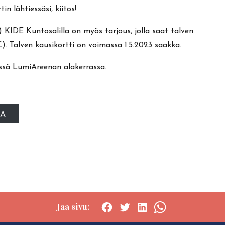
n lähtiessäsi, kiitos!
) KIDE Kuntosalilla on myös tarjous, jolla saat talven
€). Talven kausikortti on voimassa 1.5.2023 saakka.
essä LumiAreenan alakerrassa.
TA
Jaa sivu:
Social
Social
Social
Social