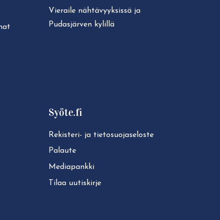
Vieraile näh­tä­vyyk­sis­sä ja
Pudasjärven kylillä
unat
Syöte.fi
Rekisteri- ja tie­to­suo­ja­se­los­te
Palaute
Mediapankki
Tilaa uutiskirje