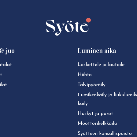
share:
share:
share:
share:
Facebook
Twitter
LinkedIn
WhatsApp
& juo
Luminen aika
tolat
Laskettele ja lautaile
t
Hiihto
lat
Tal­vi­pyö­räi­ly
Lu­mi­ken­käi­ly ja liu­ku­lu­mi­
käi­ly
Huskyt ja porot
Moot­to­ri­kelk­kai­lu
Syötteen kan­sal­lis­puis­to