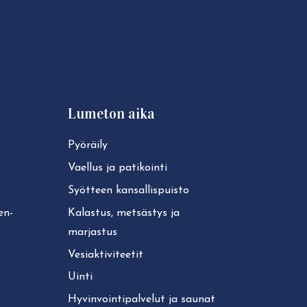
Lumeton aika
Pyöräily
Vaellus ja patikointi
Syötteen kan­sal­lis­puis­to
ken­
Kalastus, metsästys ja
marjastus
Ve­siak­ti­vi­tee­tit
Uinti
Hy­vin­voin­ti­pal­ve­lut ja saunat