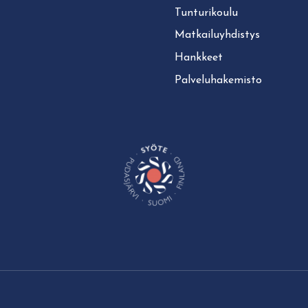
Tun­tu­ri­kou­lu
Mat­kai­lu­yh­dis­tys
Hankkeet
Pal­ve­lu­ha­ke­mis­to