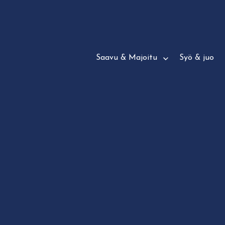
Siirry
suoraan
sisältöön
Saavu & Majoitu
Syö & juo