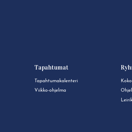
Tapahtumat
Ryh
Ta­pah­tu­ma­ka­len­te­ri
Koko
Viikko-ohjelma
Ohje
Leiri