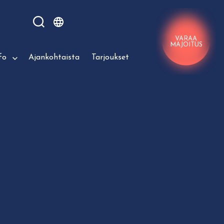
VARAA
MAJOITUS
fo
Ajankohtaista
Tarjoukset