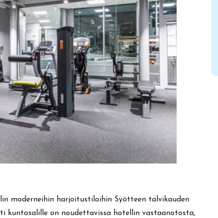
n moderneihin harjoitustiloihin Syötteen talvikauden
tti kuntosalille on noudettavissa hotellin vastaanotosta,