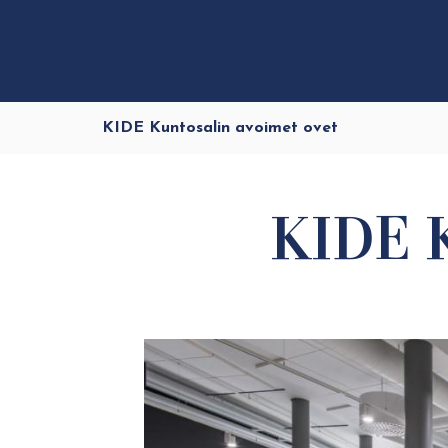
KIDE Kuntosalin avoimet ovet
KIDE K