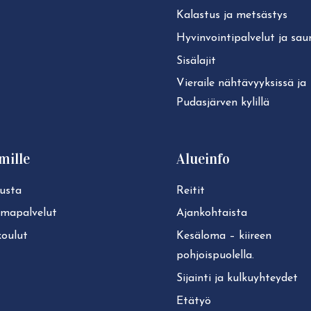
Kalastus ja metsästys
Hy­vin­voin­ti­pal­ve­lut ja sa
Sisälajit
Vieraile näh­tä­vyyk­sis­sä ja
Pudasjärven kylillä
mille
Alueinfo
usta
Reitit
lmapalvelut
Ajan­koh­tais­ta
koulut
Kesäloma – kiireen
pohjoispuolella.
Sijainti ja kul­ku­yh­tey­det
Etätyö