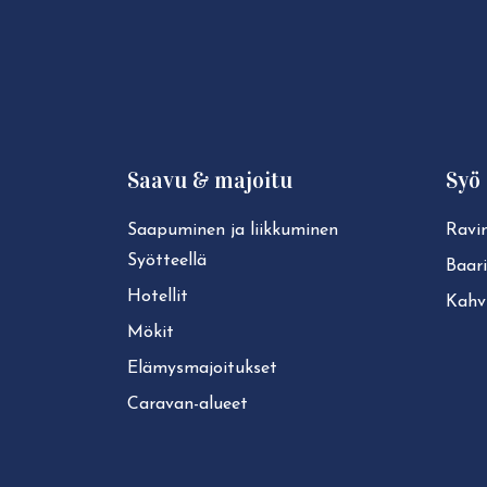
Saavu & majoitu
Syö 
Saapuminen ja liikkuminen
Ravin
Syötteellä
Baari
Hotellit
Kahvi
Mökit
Elä­mys­ma­joi­tuk­set
Caravan-alueet