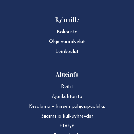
Ryhmille
Kokousta
Ohjelmapalvelut
Leirikoulut
Alueinfo
Reitit
Ajan­koh­tais­ta
Kesäloma – kiireen pohjoispuolella.
Sijainti ja kul­ku­yh­tey­det
Etätyö