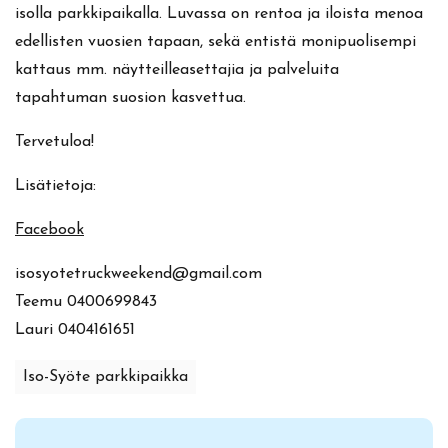
isolla parkkipaikalla
. Luvassa on rentoa ja iloista menoa
edellisten vuosien tapaan, sekä entistä monipuolisempi
kattaus mm. näytteilleasettajia ja palveluita
tapahtuman suosion kasvettua.
Tervetuloa!
Lisätietoja:
Facebook
isosyotetruckweekend@gmail.com
Teemu 0400699843
Lauri 0404161651
Iso-Syöte parkkipaikka