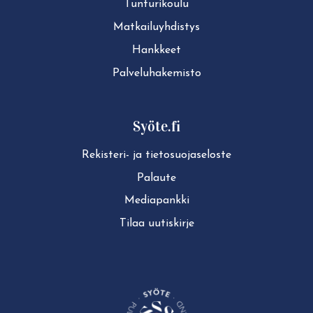
Tun­tu­ri­kou­lu
Mat­kai­lu­yh­dis­tys
Hankkeet
Pal­ve­lu­ha­ke­mis­to
Syöte.fi
Rekisteri- ja tie­to­suo­ja­se­los­te
Palaute
Mediapankki
Tilaa uutiskirje