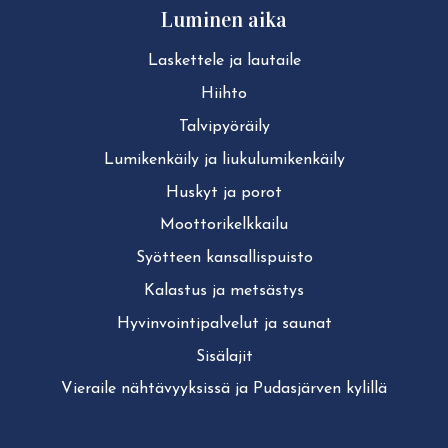
Luminen aika
Laskettele ja lautaile
Hiihto
Tal­vi­pyö­räi­ly
Lu­mi­ken­käi­ly ja liu­ku­lu­mi­ken­käi­ly
Huskyt ja porot
Moot­to­ri­kelk­kai­lu
Syötteen kan­sal­lis­puis­to
Kalastus ja metsästys
Hy­vin­voin­ti­pal­ve­lut ja saunat
Sisälajit
Vieraile näh­tä­vyyk­sis­sä ja Pudasjärven kylillä