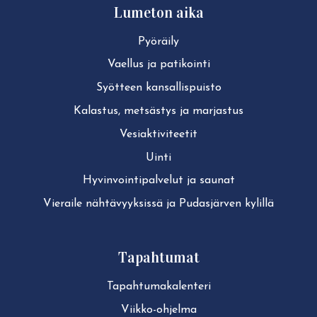
Lumeton aika
Pyöräily
Vaellus ja patikointi
Syötteen kan­sal­lis­puis­to
Kalastus, metsästys ja marjastus
Ve­siak­ti­vi­tee­tit
Uinti
Hy­vin­voin­ti­pal­ve­lut ja saunat
Vieraile näh­tä­vyyk­sis­sä ja Pudasjärven kylillä
Tapahtumat
Ta­pah­tu­ma­ka­len­te­ri
Viikko-ohjelma