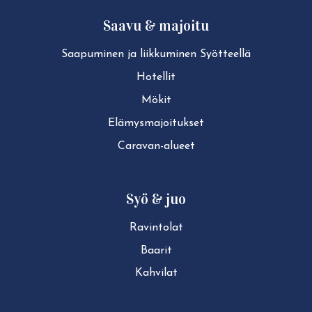
Saavu & majoitu
Saapuminen ja liikkuminen Syötteellä
Hotellit
Mökit
Elä­mys­ma­joi­tuk­set
Caravan-alueet
Syö & juo
Ravintolat
Baarit
Kahvilat