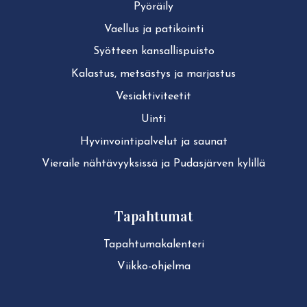
Pyöräily
Vaellus ja patikointi
Syötteen kan­sal­lis­puis­to
Kalastus, metsästys ja marjastus
Ve­siak­ti­vi­tee­tit
Uinti
Hy­vin­voin­ti­pal­ve­lut ja saunat
Vieraile näh­tä­vyyk­sis­sä ja Pudasjärven kylillä
Tapahtumat
Ta­pah­tu­ma­ka­len­te­ri
Viikko-ohjelma