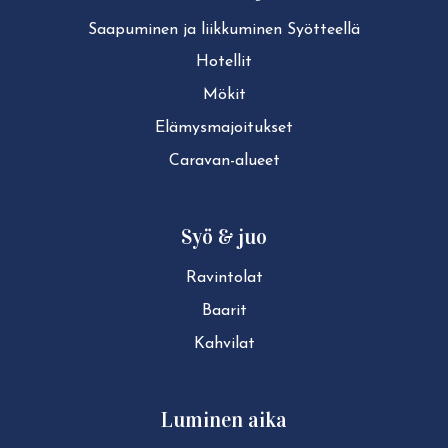
Saapuminen ja liikkuminen Syötteellä
Hotellit
Mökit
Elä­mys­ma­joi­tuk­set
Caravan-alueet
Syö & juo
Ravintolat
Baarit
Kahvilat
Luminen aika