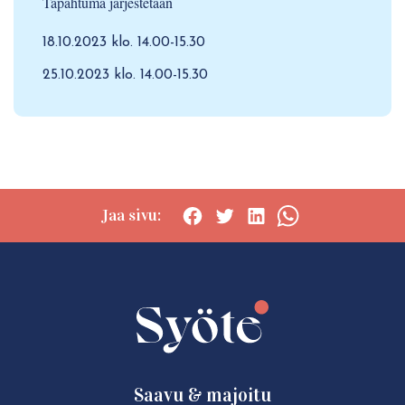
Tapahtuma järjestetään
18.10.2023 klo. 14.00-15.30
25.10.2023 klo. 14.00-15.30
Jaa sivu:
Social
Social
Social
Social
share:
share:
share:
share:
Facebook
Twitter
LinkedIn
WhatsApp
Saavu & majoitu