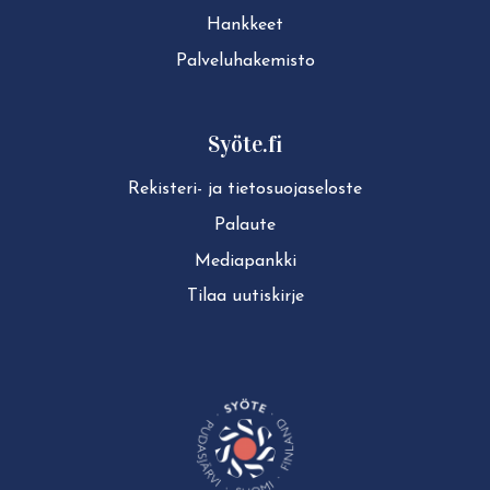
Hankkeet
Pal­ve­lu­ha­ke­mis­to
Syöte.fi
Rekisteri- ja tie­to­suo­ja­se­los­te
Palaute
Mediapankki
Tilaa uutiskirje