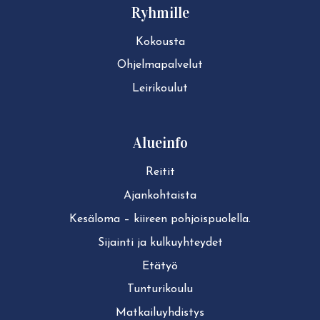
Ryhmille
Kokousta
Ohjelmapalvelut
Leirikoulut
Alueinfo
Reitit
Ajan­koh­tais­ta
Kesäloma – kiireen pohjoispuolella.
Sijainti ja kul­ku­yh­tey­det
Etätyö
Tun­tu­ri­kou­lu
Mat­kai­lu­yh­dis­tys