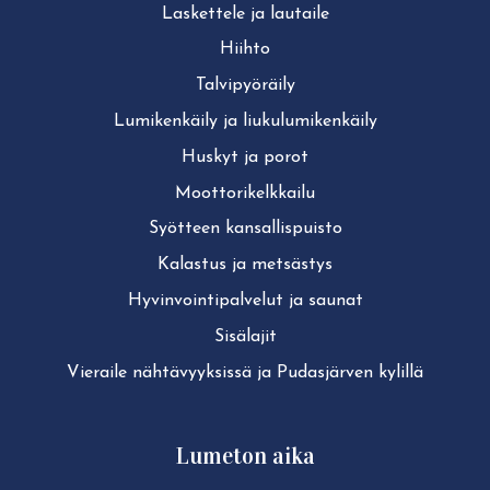
Laskettele ja lautaile
Hiihto
Tal­vi­pyö­räi­ly
Lu­mi­ken­käi­ly ja liu­ku­lu­mi­ken­käi­ly
Huskyt ja porot
Moot­to­ri­kelk­kai­lu
Syötteen kan­sal­lis­puis­to
Kalastus ja metsästys
Hy­vin­voin­ti­pal­ve­lut ja saunat
Sisälajit
Vieraile näh­tä­vyyk­sis­sä ja Pudasjärven kylillä
Lumeton aika