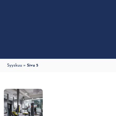
Syyskuu
»
Sivu 5