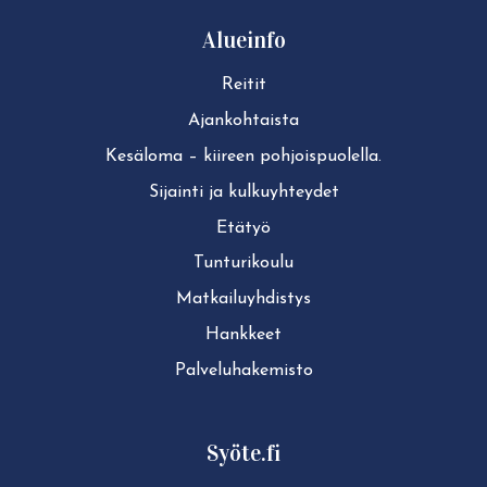
Alueinfo
Reitit
Ajan­koh­tais­ta
Kesäloma – kiireen pohjoispuolella.
Sijainti ja kul­ku­yh­tey­det
Etätyö
Tun­tu­ri­kou­lu
Mat­kai­lu­yh­dis­tys
Hankkeet
Pal­ve­lu­ha­ke­mis­to
Syöte.fi