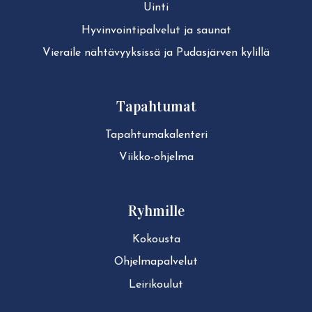
Uinti
Hy­vin­voin­ti­pal­ve­lut ja saunat
Vieraile näh­tä­vyyk­sis­sä ja Pudasjärven kylillä
Tapahtumat
Ta­pah­tu­ma­ka­len­te­ri
Viikko-ohjelma
Ryhmille
Kokousta
Ohjelmapalvelut
Leirikoulut