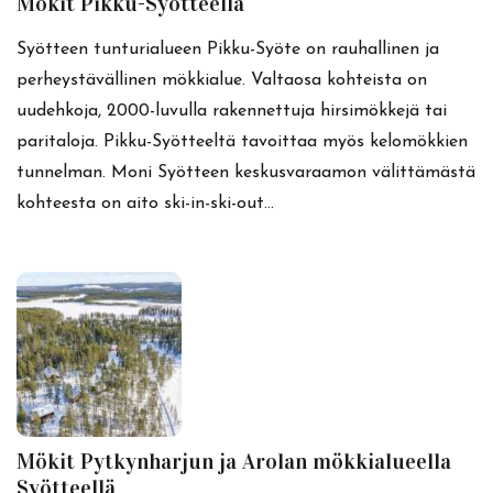
Mökit Pikku-Syötteellä
Syötteen tunturialueen Pikku-Syöte on rauhallinen ja
perheystävällinen mökkialue. Valtaosa kohteista on
uudehkoja, 2000-luvulla rakennettuja hirsimökkejä tai
paritaloja. Pikku-Syötteeltä tavoittaa myös kelomökkien
tunnelman. Moni Syötteen keskusvaraamon välittämästä
kohteesta on aito ski-in-ski-out…
Mökit Pytkynharjun ja Arolan mökkialueella
Syötteellä