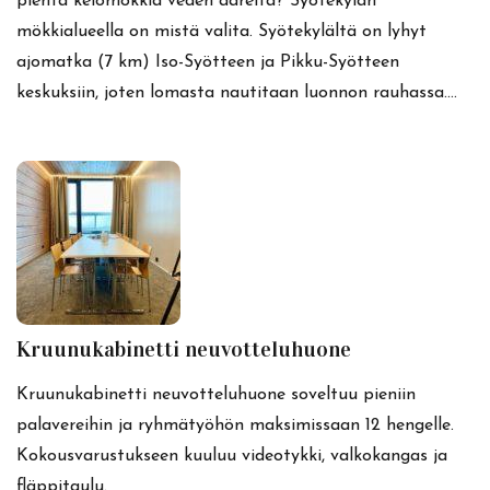
pientä kelomökkiä veden ääreltä? Syötekylän
mökkialueella on mistä valita. Syötekylältä on lyhyt
ajomatka (7 km) Iso-Syötteen ja Pikku-Syötteen
keskuksiin, joten lomasta nautitaan luonnon rauhassa.…
Kruunukabinetti neuvotteluhuone
Kruunukabinetti neuvotteluhuone soveltuu pieniin
palavereihin ja ryhmätyöhön maksimissaan 12 hengelle.
Kokousvarustukseen kuuluu videotykki, valkokangas ja
fläppitaulu.