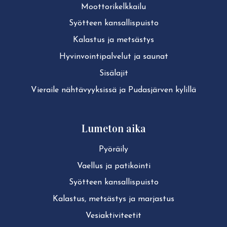
Moot­to­ri­kelk­kai­lu
Syötteen kan­sal­lis­puis­to
Kalastus ja metsästys
Hy­vin­voin­ti­pal­ve­lut ja saunat
Sisälajit
Vieraile näh­tä­vyyk­sis­sä ja Pudasjärven kylillä
Lumeton aika
Pyöräily
Vaellus ja patikointi
Syötteen kan­sal­lis­puis­to
Kalastus, metsästys ja marjastus
Ve­siak­ti­vi­tee­tit