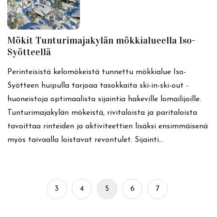
Mökit Tunturimajakylän mökkialueella Iso-
Syötteellä
Perinteisistä kelomökeistä tunnettu mökkialue Iso-
Syötteen huipulla tarjoaa tasokkaita ski-in-ski-out -
huoneistoja optimaalista sijaintia hakeville lomailijoille.
Tunturimajakylän mökeistä, rivitaloista ja paritaloista
tavoittaa rinteiden ja aktiviteettien lisäksi ensimmäisenä
myös taivaalla loistavat revontulet. Sijainti…
3
4
5
6
7