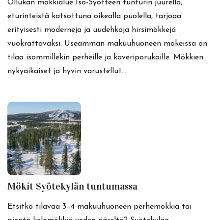
Ollukan mökkialue Iso-Syötteen tunturin juurella,
eturinteistä katsottuna oikealla puolella, tarjoaa
erityisesti moderneja ja uudehkoja hirsimökkejä
vuokrattavaksi. Useamman makuuhuoneen mökeissä on
tilaa isommillekin perheille ja kaveriporukoille. Mökkien
nykyaikaiset ja hyvin varustellut…
Mökit Syötekylän tuntumassa
Etsitkö tilavaa 3–4 makuuhuoneen perhemökkiä tai