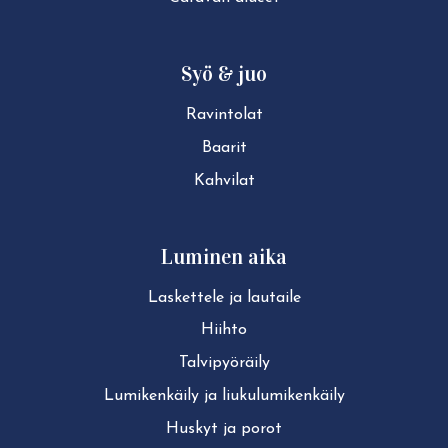
Syö & juo
Ravintolat
Baarit
Kahvilat
Luminen aika
Laskettele ja lautaile
Hiihto
Tal­vi­pyö­räi­ly
Lu­mi­ken­käi­ly ja liu­ku­lu­mi­ken­käi­ly
Huskyt ja porot