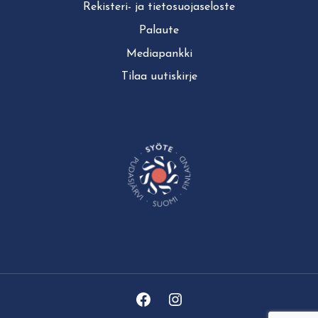
Rekisteri- ja tie­to­suo­ja­se­los­te
Palaute
Mediapankki
Tilaa uutiskirje