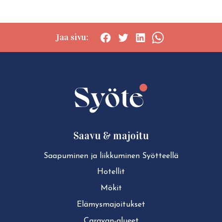
Jaa sivu:
Social
Social
Social
Social
share:
share:
share:
share:
Facebook
Twitter
LinkedIn
WhatsApp
Saavu & majoitu
Saapuminen ja liikkuminen Syötteellä
Hotellit
Mökit
Elä­mys­ma­joi­tuk­set
Caravan-alueet