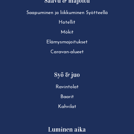
Saavu & majoitu
Saapuminen ja liikkuminen Syötteellä
Hotellit
Mökit
Elä­mys­ma­joi­tuk­set
Caravan-alueet
Syö & juo
Ravintolat
Baarit
Kahvilat
Luminen aika