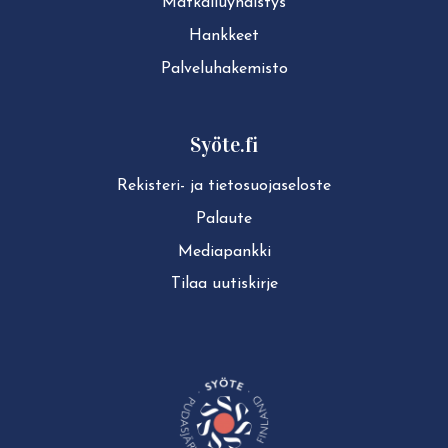
Mat­kai­lu­yh­dis­tys
Hankkeet
Pal­ve­lu­ha­ke­mis­to
Syöte.fi
Rekisteri- ja tie­to­suo­ja­se­los­te
Palaute
Mediapankki
Tilaa uutiskirje