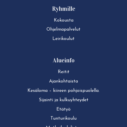
Ryhmille
Kokousta
Ohjelmapalvelut
Leirikoulut
Alueinfo
Reitit
Ajan­koh­tais­ta
Kesäloma – kiireen pohjoispuolella.
Sijainti ja kul­ku­yh­tey­det
Etätyö
Tun­tu­ri­kou­lu