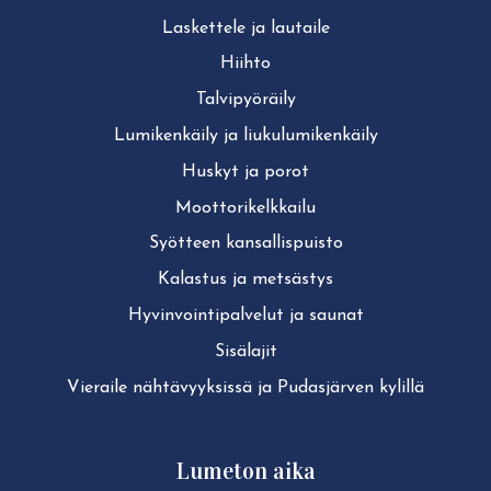
Laskettele ja lautaile
Hiihto
Tal­vi­pyö­räi­ly
Lu­mi­ken­käi­ly ja liu­ku­lu­mi­ken­käi­ly
Huskyt ja porot
Moot­to­ri­kelk­kai­lu
Syötteen kan­sal­lis­puis­to
Kalastus ja metsästys
Hy­vin­voin­ti­pal­ve­lut ja saunat
Sisälajit
Vieraile näh­tä­vyyk­sis­sä ja Pudasjärven kylillä
Lumeton aika