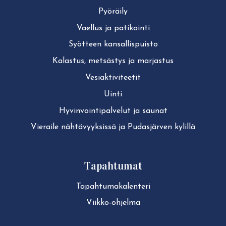
Pyöräily
Vaellus ja patikointi
Syötteen kan­sal­lis­puis­to
Kalastus, metsästys ja marjastus
Ve­siak­ti­vi­tee­tit
Uinti
Hy­vin­voin­ti­pal­ve­lut ja saunat
Vieraile näh­tä­vyyk­sis­sä ja Pudasjärven kylillä
Tapahtumat
Ta­pah­tu­ma­ka­len­te­ri
Viikko-ohjelma