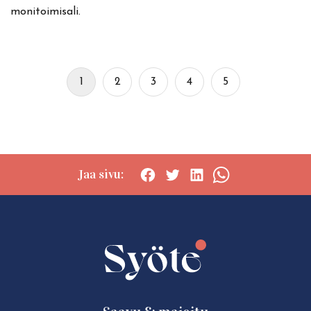
monitoimisali.
1
2
3
4
5
Jaa sivu:
Social
Social
Social
Social
share:
share:
share:
share:
Facebook
Twitter
LinkedIn
WhatsApp