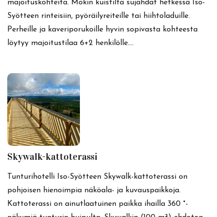
majoituskohteita. Mökin kuistilta sujahdat hetkessä Iso-
Syötteen rinteisiin, pyöräilyreiteille tai hiihtoladuille.
Perheille ja kaveriporukoille hyvin sopivasta kohteesta
löytyy majoitustilaa 6+2 henkilölle.…
Skywalk-kattoterassi
Tunturihotelli Iso-Syötteen Skywalk-kattoterassi on
pohjoisen hienoimpia näköala- ja kuvauspaikkoja.
Kattoterassi on ainutlaatuinen paikka ihailla 360 °-