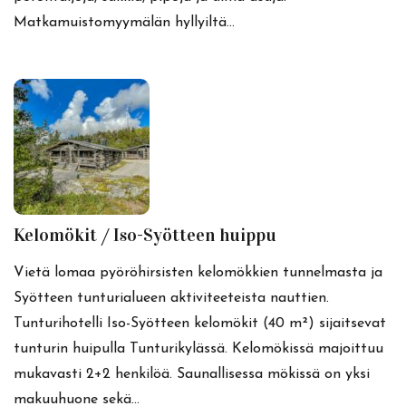
Matkamuistomyymälän hyllyiltä…
Kelomökit / Iso-Syötteen huippu
Vietä lomaa pyöröhirsisten kelomökkien tunnelmasta ja
Syötteen tunturialueen aktiviteeteista nauttien.
Tunturihotelli Iso-Syötteen kelomökit (40 m²) sijaitsevat
tunturin huipulla Tunturikylässä. Kelomökissä majoittuu
mukavasti 2+2 henkilöä. Saunallisessa mökissä on yksi
makuuhuone sekä…