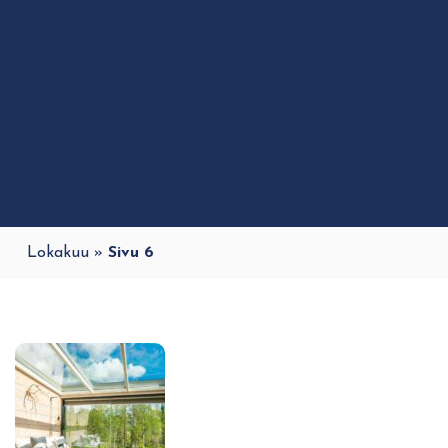
Lokakuu
»
Sivu 6