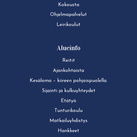
Kokousta
Ohjelmapalvelut
Leirikoulut
Alueinfo
Reitit
Ajan­koh­tais­ta
Kesäloma – kiireen pohjoispuolella.
Sijainti ja kul­ku­yh­tey­det
Etätyö
Tun­tu­ri­kou­lu
Mat­kai­lu­yh­dis­tys
Hankkeet