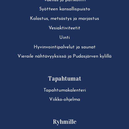
Syötteen kan­sal­lis­puis­to
Kalastus, metsästys ja marjastus
Ve­siak­ti­vi­tee­tit
Uinti
Hy­vin­voin­ti­pal­ve­lut ja saunat
Vieraile näh­tä­vyyk­sis­sä ja Pudasjärven kylillä
Tapahtumat
Ta­pah­tu­ma­ka­len­te­ri
Viikko-ohjelma
Ryhmille