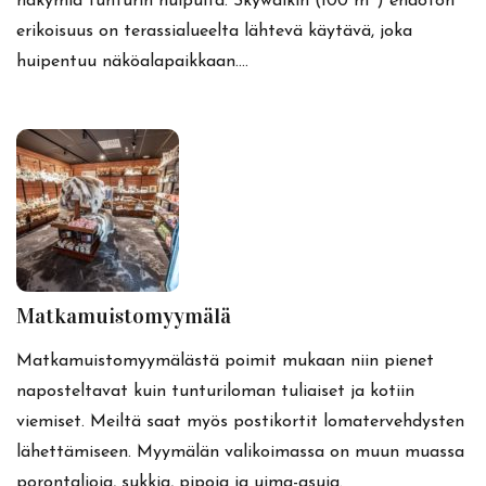
näkymiä tunturin huipulta. Skywalkin (100 m²) ehdoton
erikoisuus on terassialueelta lähtevä käytävä, joka
huipentuu näköalapaikkaan.…
Matkamuistomyymälä
Matkamuistomyymälästä poimit mukaan niin pienet
naposteltavat kuin tunturiloman tuliaiset ja kotiin
viemiset. Meiltä saat myös postikortit lomatervehdysten
lähettämiseen. Myymälän valikoimassa on muun muassa
porontaljoja, sukkia, pipoja ja uima-asuja.