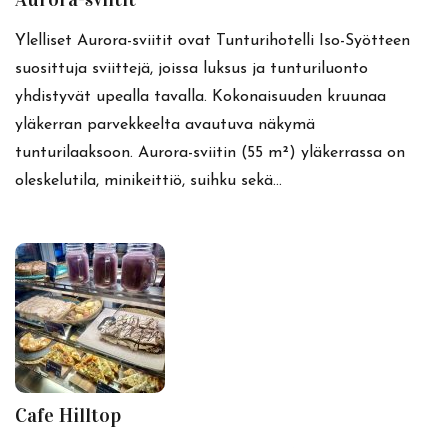
Ylelliset Aurora-sviitit ovat Tunturihotelli Iso-Syötteen
suosittuja sviittejä, joissa luksus ja tunturiluonto
yhdistyvät upealla tavalla. Kokonaisuuden kruunaa
yläkerran parvekkeelta avautuva näkymä
tunturilaaksoon. Aurora-sviitin (55 m²) yläkerrassa on
oleskelutila, minikeittiö, suihku sekä…
Cafe Hilltop