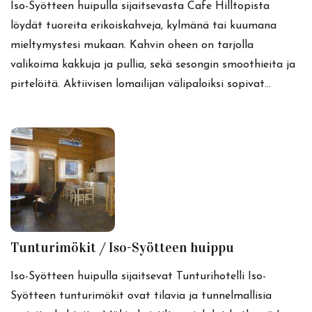
Iso-Syötteen huipulla sijaitsevasta Cafe Hilltopista
löydät tuoreita erikoiskahveja, kylmänä tai kuumana
mieltymystesi mukaan. Kahvin oheen on tarjolla
valikoima kakkuja ja pullia, sekä sesongin smoothieita ja
pirtelöitä. Aktiivisen lomailijan välipaloiksi sopivat…
Tunturimökit / Iso-Syötteen huippu
Iso-Syötteen huipulla sijaitsevat Tunturihotelli Iso-
Syötteen tunturimökit ovat tilavia ja tunnelmallisia