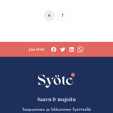
6
7
Jaa sivu:
Social
Social
Social
Social
share:
share:
share:
share:
Facebook
Twitter
LinkedIn
WhatsApp
Saavu & majoitu
Saapuminen ja liikkuminen Syötteellä