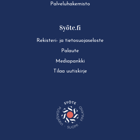
Pal­ve­lu­ha­ke­mis­to
Syöte.fi
Rekisteri- ja tie­to­suo­ja­se­los­te
Palaute
Mediapankki
Tilaa uutiskirje