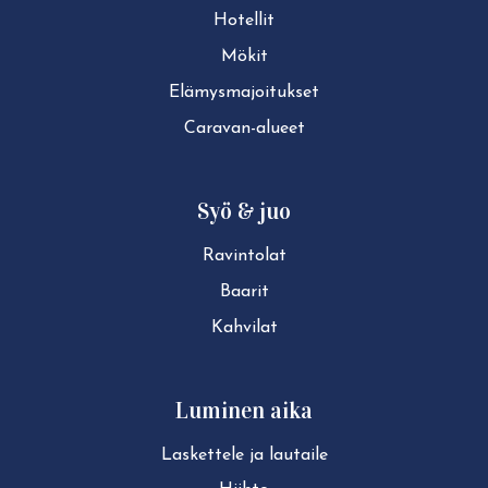
Hotellit
Mökit
Elä­mys­ma­joi­tuk­set
Caravan-alueet
Syö & juo
Ravintolat
Baarit
Kahvilat
Luminen aika
Laskettele ja lautaile