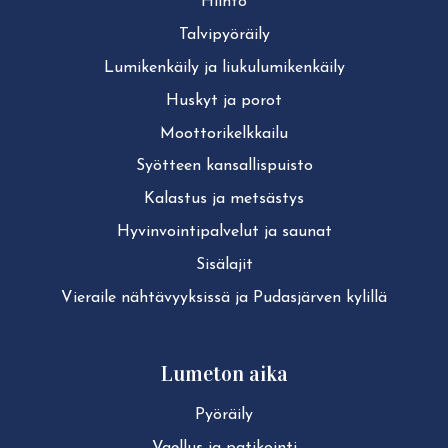
Hiihto
Tal­vi­pyö­räi­ly
Lu­mi­ken­käi­ly ja liu­ku­lu­mi­ken­käi­ly
Huskyt ja porot
Moot­to­ri­kelk­kai­lu
Syötteen kan­sal­lis­puis­to
Kalastus ja metsästys
Hy­vin­voin­ti­pal­ve­lut ja saunat
Sisälajit
Vieraile näh­tä­vyyk­sis­sä ja Pudasjärven kylillä
Lumeton aika
Pyöräily
Vaellus ja patikointi