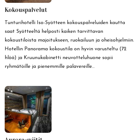
Kokouspalvelut
Tunturihotelli Iso-Syötteen kokouspalveluiden kautta
saat Syötteeltä helposti kaiken tarvittavan
kokoustiloista majoitukseen, ruokailuun ja oheisohjelmiin.
Hotellin Panorama kokoustila on hyvin varusteltu (72
hlöä) ja Kruunukabinetti neuvotteluhuone sopii
ryhmätöille ja pienemmille palavereille…
Aurora-sviitit